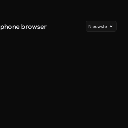
Al
rtphone browser
Nieuwste