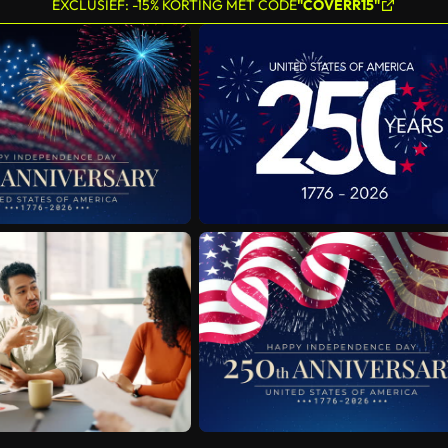
EXCLUSIEF: -15% KORTING MET CODE
"COVERR15"