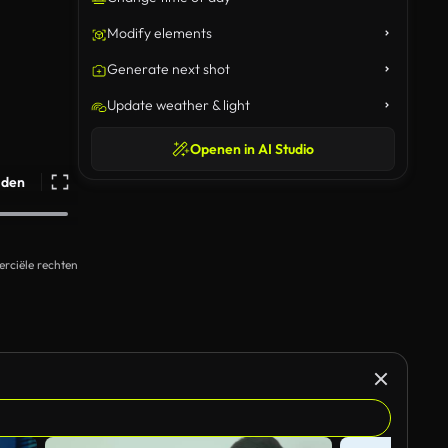
Modify elements
Generate next shot
Update weather & light
Openen in AI Studio
ijden
rciële rechten