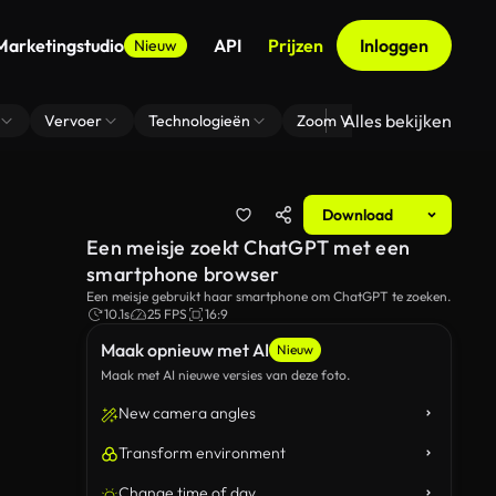
Marketingstudio
API
Prijzen
Inloggen
Nieuw
Alles bekijken
Vervoer
Technologieën
Zoom Virtuele Achtergrond
Download
Een meisje zoekt ChatGPT met een
smartphone browser
Een meisje gebruikt haar smartphone om ChatGPT te zoeken.
10.1s
25 FPS
16:9
Maak opnieuw met AI
Nieuw
Maak met AI nieuwe versies van deze foto.
New camera angles
Transform environment
Change time of day