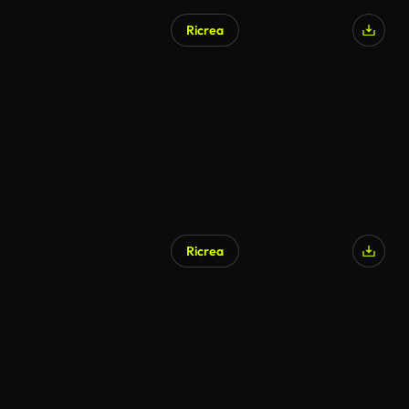
Ricrea
Ricrea