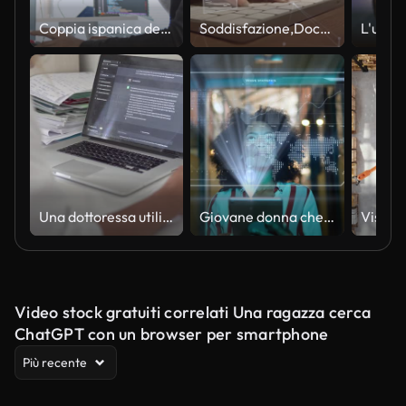
Coppia ispanica dell'America Latina, sviluppatore di software che utilizza il computer, lavora insieme alla codifica del programma in ufficio a casa. Tecnologia di sviluppo del linguaggio di programmazione, concetto di lavoro freelance
Soddisfazione,Documento,Lista di controllo,Database,Contratto,Casella di controllo, Assicurazione,Manager,Tecnologia,Marketing,Sicurezza,Scelta,Lavoro,Computer portatile,Successo,Finanza,Servizio,Questionario,Computer,Carta,Affari,Realtà virtuale,Organizz
Una dottoressa utilizza l'intelligenza artificiale chat GPT per prescrivere un trattamento a un paziente, da vicino.
Giovane donna che utilizza il dispositivo di realtà aumentata mentre cammina in ufficio
Video stock gratuiti correlati Una ragazza cerca
ChatGPT con un browser per smartphone
Più recente