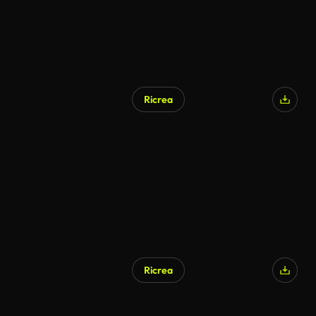
Ricrea
Ricrea