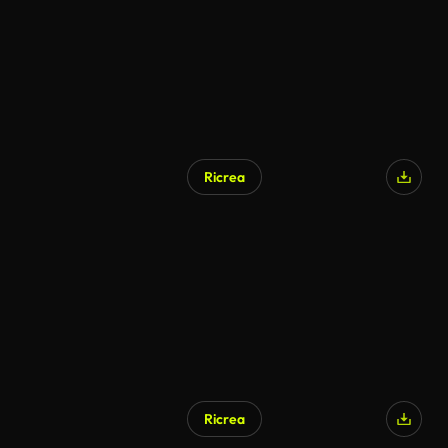
Ricrea
Ricrea