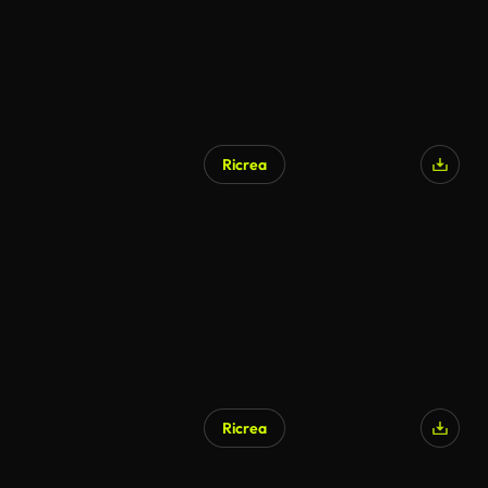
Ricrea
Ricrea