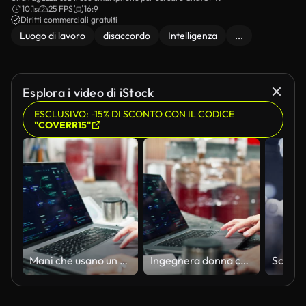
10.1s
25 FPS
16:9
Diritti commerciali gratuiti
Luogo di lavoro
disaccordo
Intelligenza
...
Esplora i video di iStock
ESCLUSIVO: -15% DI SCONTO CON IL CODICE
"COVERR15"
Mani che usano un portatile con interfaccia industriale
Ingegnera donna che revisiona dati tecnici