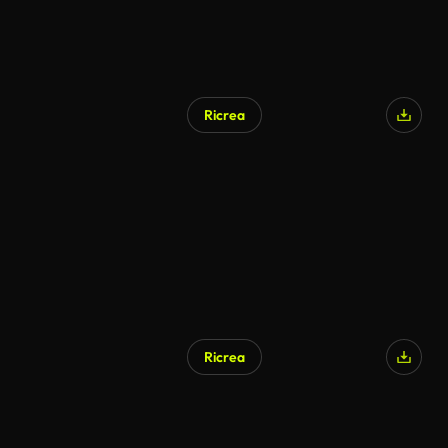
Ricrea
Ricrea