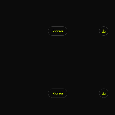
Ricrea
Ricrea