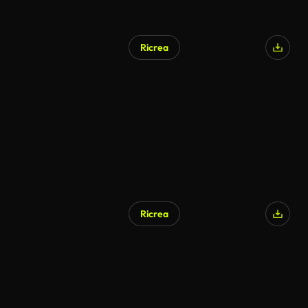
Ricrea
Ricrea