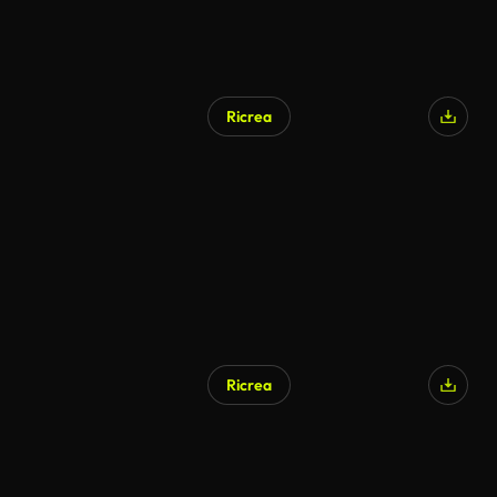
Ricrea
Ricrea