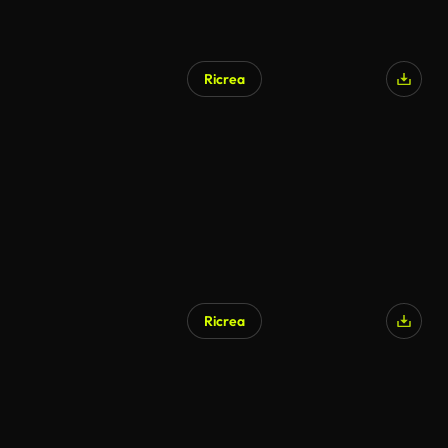
Ricrea
Ricrea