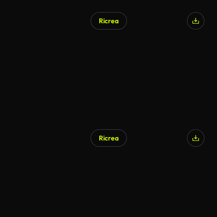
Ricrea
Ricrea