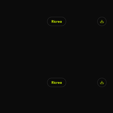
Ricrea
Ricrea