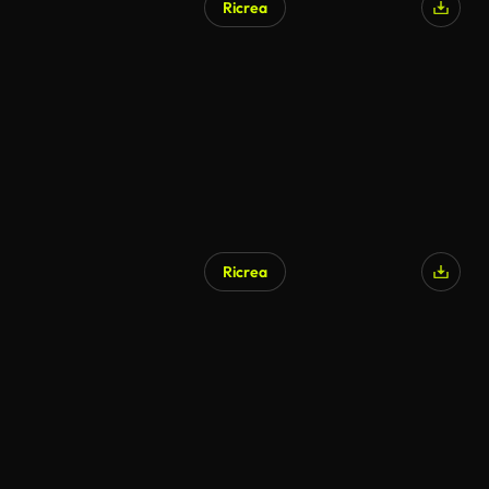
Ricrea
Ricrea