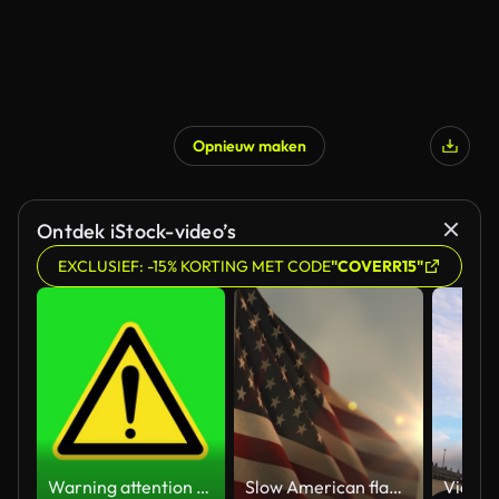
Opnieuw maken
Ontdek iStock-video’s
EXCLUSIEF: -15% KORTING MET CODE
"COVERR15"
Warning attention yellow hazard message street sign 4k green screen caution animation
Slow American flag at sunset during Memorial Day in the United States