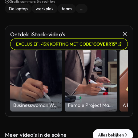
Gratis commerciële rechten
De laptop
werkplek
team
...
Ontdek iStock-video’s
EXCLUSIEF: -15% KORTING MET CODE
"COVERR15"
Businesswoman Writing Project Plan on Whiteboard During Team Strategy Meeting
Female Project Manager Updating Business Workflow on Whiteboard While Using Mobile Phone
Meer video’s in de scène
Alles bekijken