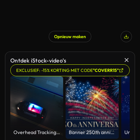
Opnieuw maken
Ontdek iStock-video’s
EXCLUSIEF: -15% KORTING MET CODE
"COVERR15"
Overhead Tracking Drone Shot of a Police Car Driving on a City Street with Lights On at Night
Banner 250th anniversary of the USA. 250 years of independence. 4th of july 2026 usa independence day, video greeting card. US flag fireworks on blue sky background. Fourth of july. 4k seamless loop