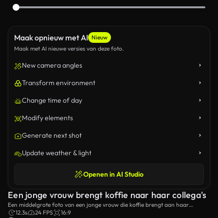
Maak opnieuw met AI
Nieuw
Maak met AI nieuwe versies van deze foto.
New camera angles
Transform environment
Change time of day
Modify elements
Generate next shot
Update weather & light
Openen in AI Studio
Een jonge vrouw brengt koffie naar haar collega's
Een middelgrote foto van een jonge vrouw die koffie brengt aan haar
collega.
12.3s
24 FPS
16:9