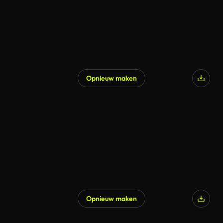
Opnieuw maken
Gegenereerd door AI
Opnieuw maken
Gegenereerd door AI