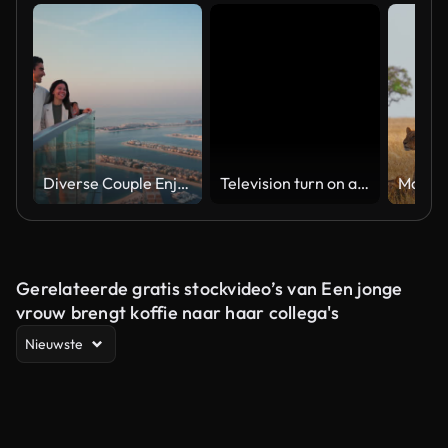
Diverse Couple Enjoying Sunset Views from High Rise Sky Deck Overlooking Palm Jumeirah
Television turn on and off. Switch on tv effect, switch off tv effect. Turn on Lcd TV effect, turn off TV effect . Led Tv on and off on black background
Gerelateerde gratis stockvideo’s van Een jonge
vrouw brengt koffie naar haar collega's
Nieuwste