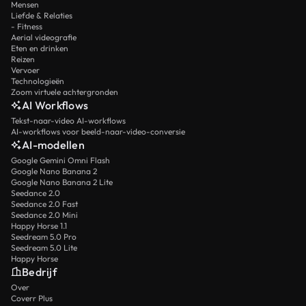
Mensen
Liefde & Relaties
- Fitness
Aerial videografie
Eten en drinken
Reizen
Vervoer
Technologieën
Zoom virtuele achtergronden
AI Workflows
Tekst-naar-video AI-workflows
AI-workflows voor beeld-naar-video-conversie
AI-modellen
Google Gemini Omni Flash
Google Nano Banana 2
Google Nano Banana 2 Lite
Seedance 2.0
Seedance 2.0 Fast
Seedance 2.0 Mini
Happy Horse 1.1
Seedream 5.0 Pro
Seedream 5.0 Lite
Happy Horse
Bedrijf
Over
Coverr Plus