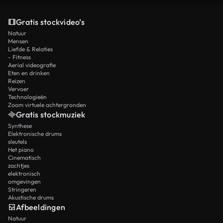
Gratis stockvideo’s
Natuur
Mensen
Liefde & Relaties
- Fitness
Aerial videografie
Eten en drinken
Reizen
Vervoer
Technologieën
Zoom virtuele achtergronden
Gratis stockmuziek
Synthese
Elektronische drums
sleutels
Het piano
Cinematisch
zachtjes
elektronisch
omgevingen
Stringeren
Akustische drums
Afbeeldingen
Natuur