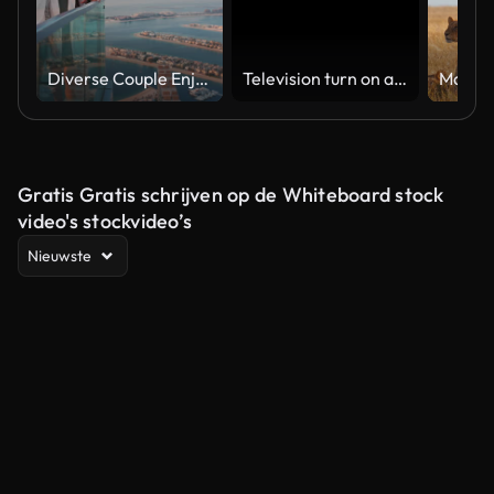
Diverse Couple Enjoying Sunset Views from High Rise Sky Deck Overlooking Palm Jumeirah
Television turn on and off. Switch on tv effect, switch off tv effect. Turn on Lcd TV effect, turn off TV effect . Led Tv on and off on black background
Gratis Gratis schrijven op de Whiteboard stock
video's stockvideo’s
Nieuwste