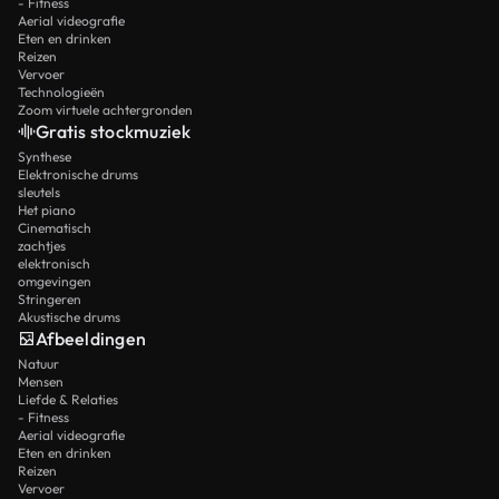
- Fitness
Aerial videografie
Eten en drinken
Reizen
Vervoer
Technologieën
Zoom virtuele achtergronden
Gratis stockmuziek
Synthese
Elektronische drums
sleutels
Het piano
Cinematisch
zachtjes
elektronisch
omgevingen
Stringeren
Akustische drums
Afbeeldingen
Natuur
Mensen
Liefde & Relaties
- Fitness
Aerial videografie
Eten en drinken
Reizen
Vervoer