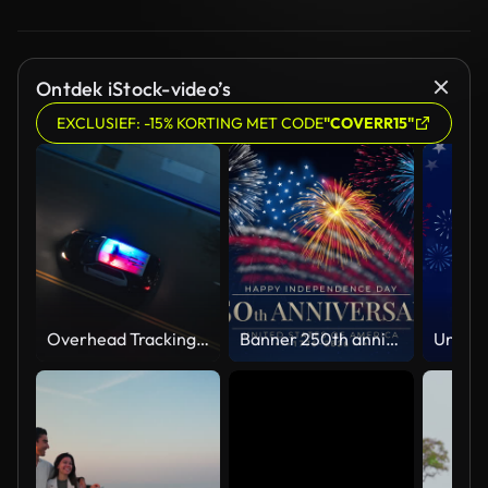
Ontdek iStock-video’s
EXCLUSIEF: -15% KORTING MET CODE
"COVERR15"
Overhead Tracking Drone Shot of a Police Car Driving on a City Street with Lights On at Night
Banner 250th anniversary of the USA. 250 years of independence. 4th of july 2026 usa independence day, video greeting card. US flag fireworks on blue sky background. Fourth of july. 4k seamless loop