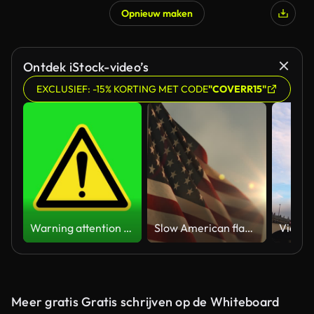
Opnieuw maken
Ontdek iStock-video’s
EXCLUSIEF: -15% KORTING MET CODE
"COVERR15"
Warning attention yellow hazard message street sign 4k green screen caution animation
Slow American flag at sunset during Memorial Day in the United States
Meer gratis Gratis schrijven op de Whiteboard