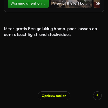
Warning attention yellow hazard message street sign 4k green screen caution animation
View of the left bank of the Seine River, the Eiffel Tower, boats sailing on the river, the Quai Jacques-Chirac embankment and Pont d'Iena, Jena Bridge spanning the River Seine of Paris, France.
Meer gratis Een gelukkig homo-paar kussen op
een rotsachtig strand stockvideo’s
Opnieuw maken
Gegenereerd door AI