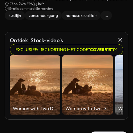
kusst.
27.6s
24 FPS
16:9
Gratis commerciële rechten
kustlijn
zonsondergang
homoseksualiteit
...
Ontdek iStock-video’s
EXCLUSIEF: -15% KORTING MET CODE
"COVERR15"
Woman with Two Dogs on Beach at Sunset
Woman with Two Dogs on Beach at Sunset