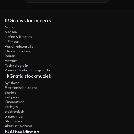
Gratis stockvideo’s
Natuur
Mensen
Liefde & Relaties
- Fitness
Aerial videografie
Eten en drinken
Reizen
Vervoer
Technologieën
Zoom virtuele achtergronden
Gratis stockmuziek
Synthese
Elektronische drums
sleutels
Het piano
Cinematisch
zachtjes
elektronisch
omgevingen
Stringeren
Akustische drums
Afbeeldingen