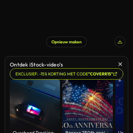
Opnieuw maken
Ontdek iStock-video’s
EXCLUSIEF: -15% KORTING MET CODE
"COVERR15"
Overhead Tracking Drone Shot of a Police Car Driving on a City Street with Lights On at Night
Banner 250th anniversary of the USA. 250 years of independence. 4th of july 2026 usa independence day, video greeting card. US flag fireworks on blue sky background. Fourth of july. 4k seamless loop