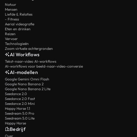
Natuur
Mensen
Liefde & Relaties
- Fitness
Aerial videografie
Eten en drinken
Reizen
Vervoer
Technologieën
Zoom virtuele achtergronden
AI Workflows
Tekst-naar-video AI-workflows
AI-workflows voor beeld-naar-video-conversie
AI-modellen
Google Gemini Omni Flash
Google Nano Banana 2
Google Nano Banana 2 Lite
Seedance 2.0
Seedance 2.0 Fast
Seedance 2.0 Mini
Happy Horse 1.1
Seedream 5.0 Pro
Seedream 5.0 Lite
Happy Horse
Bedrijf
Over