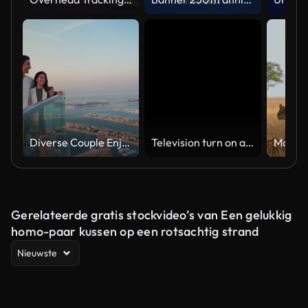
Diverse Couple Enjoying Sunset Views from High Rise Sky Deck Overlooking Palm Jumeirah
Television turn on and off. Switch on tv effect, switch off tv effect. Turn on Lcd TV effect, turn off TV effect . Led Tv on and off on black background
Gerelateerde gratis stockvideo’s van Een gelukkig
homo-paar kussen op een rotsachtig strand
Nieuwste