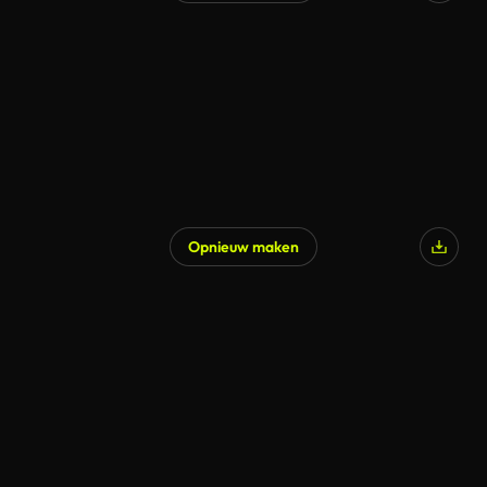
Gegenereerd door AI
Opnieuw maken
Gegenereerd door AI