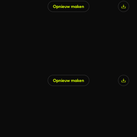
Opnieuw maken
Gegenereerd door AI
Opnieuw maken
Gegenereerd door AI