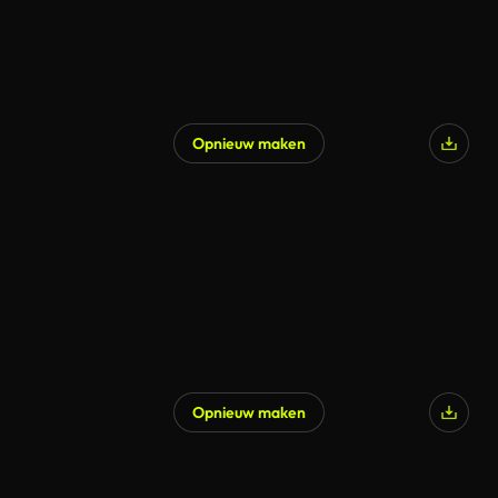
Opnieuw maken
Gegenereerd door AI
Opnieuw maken
Gegenereerd door AI