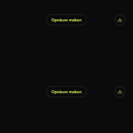
Opnieuw maken
Gegenereerd door AI
Opnieuw maken
Gegenereerd door AI