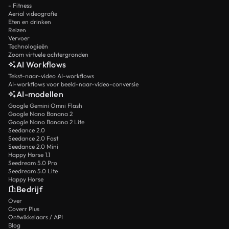
- Fitness
Aerial videografie
Eten en drinken
Reizen
Vervoer
Technologieën
Zoom virtuele achtergronden
AI Workflows
Tekst-naar-video AI-workflows
AI-workflows voor beeld-naar-video-conversie
AI-modellen
Google Gemini Omni Flash
Google Nano Banana 2
Google Nano Banana 2 Lite
Seedance 2.0
Seedance 2.0 Fast
Seedance 2.0 Mini
Happy Horse 1.1
Seedream 5.0 Pro
Seedream 5.0 Lite
Happy Horse
Bedrijf
Over
Coverr Plus
Ontwikkelaars / API
Blog