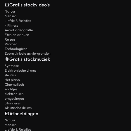
Gratis stockvideo’s
Natuur
Mensen
Liefde & Relaties
- Fitness
Aerial videografie
Eten en drinken
Reizen
Vervoer
Technologieën
Zoom virtuele achtergronden
Gratis stockmuziek
Synthese
Elektronische drums
sleutels
Het piano
Cinematisch
zachtjes
elektronisch
omgevingen
Stringeren
Akustische drums
Afbeeldingen
Natuur
Mensen
Liefde & Relaties