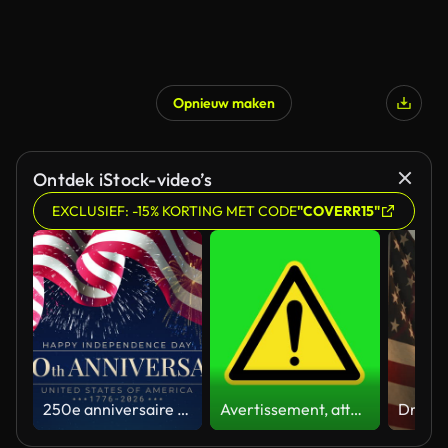
Opnieuw maken
Ontdek iStock-video’s
EXCLUSIEF: -15% KORTING MET CODE
"COVERR15"
250e anniversaire des États-Unis. 250 ans d’indépendance. 4 juillet 2026, fête de l’indépendance des États-Unis. Banderole, drapeau américain agité, feux d’artifice dans le ciel nocturne. Carte de vœux vidéo. Le 4 juillet. Boucle 4K sans cou
Avertissement, attention, jaune, message de danger, panneau de rue, 4k, écran vert, mise en garde, animation