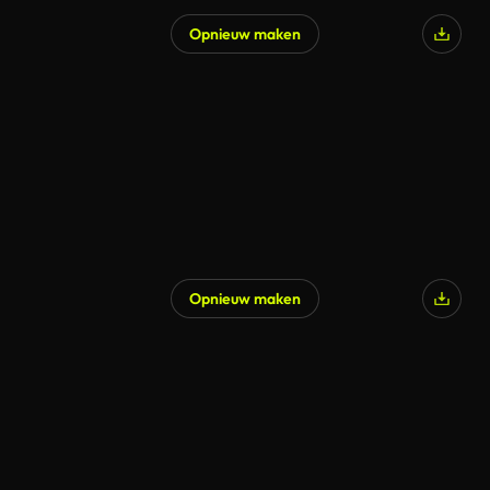
Opnieuw maken
Gegenereerd door AI
Opnieuw maken
Gegenereerd door AI