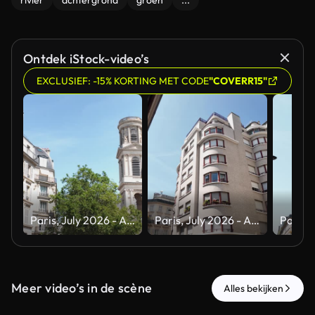
rivier
achtergrond
groen
...
Ontdek iStock-video’s
EXCLUSIEF: -15% KORTING MET CODE
"COVERR15"
Paris, July 2026 - A tour of the magnificent city of Paris, the capital of France, during the summer and a heat wave
Paris, July 2026 - A tour of the magnificent city of Paris, the capital of France, during the summer and a heat wave
Meer video’s in de scène
Alles bekijken