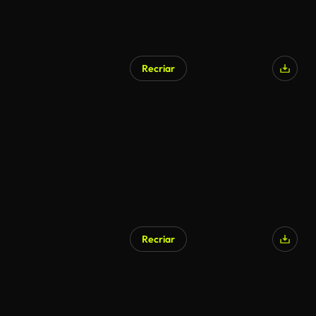
Recriar
Recriar