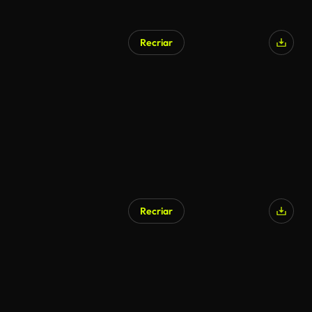
Recriar
Recriar