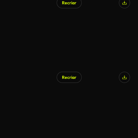
Recriar
Recriar