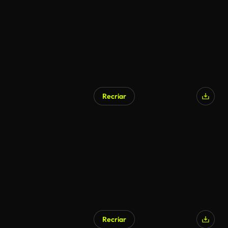
Recriar
Gerado por IA
Recriar