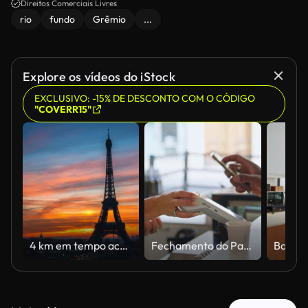
Direitos Comerciais Livres
rio
fundo
Grêmio
...
Explore os vídeos do iStock
EXCLUSIVO: -15% DE DESCONTO COM O CÓDIGO
"COVERR15"
4 km em tempo acelerado: Torre Eiffel ao pôr do sol em Paris, França
Fechamento do Pagamento Sem Contato com Smartphone