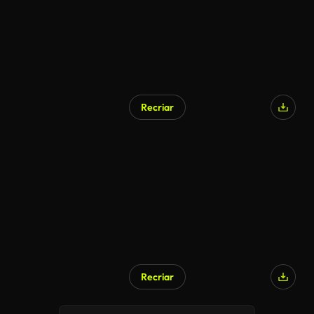
Recriar
Recriar
Gerado por IA