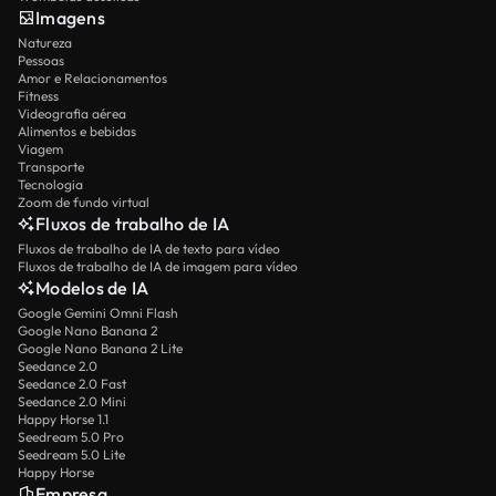
Imagens
Natureza
Pessoas
Amor e Relacionamentos
Fitness
Videografia aérea
Alimentos e bebidas
Viagem
Transporte
Tecnologia
Zoom de fundo virtual
Fluxos de trabalho de IA
Fluxos de trabalho de IA de texto para vídeo
Fluxos de trabalho de IA de imagem para vídeo
Modelos de IA
Google Gemini Omni Flash
Google Nano Banana 2
Google Nano Banana 2 Lite
Seedance 2.0
Seedance 2.0 Fast
Seedance 2.0 Mini
Happy Horse 1.1
Seedream 5.0 Pro
Seedream 5.0 Lite
Happy Horse
Empresa