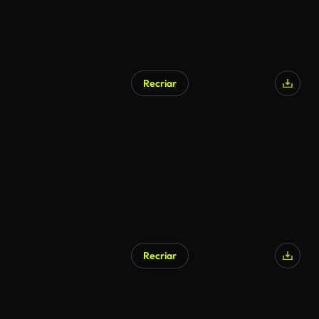
Recriar
Gerado por IA
Recriar