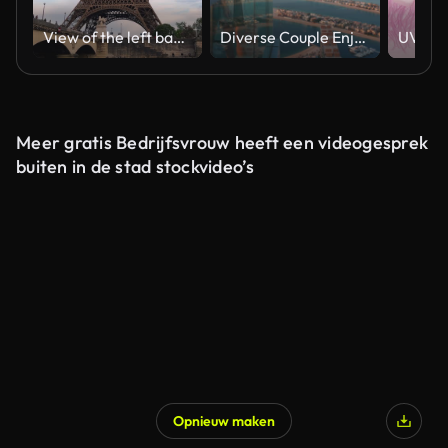
View of the left bank of the Seine River, the Eiffel Tower, boats sailing on the river, the Quai Jacques-Chirac embankment and Pont d'Iena, Jena Bridge spanning the River Seine of Paris, France.
Diverse Couple Enjoying Sunset Views from High Rise Sky Deck Overlooking Palm Jumeirah
Meer gratis Bedrijfsvrouw heeft een videogesprek
buiten in de stad stockvideo’s
Opnieuw maken