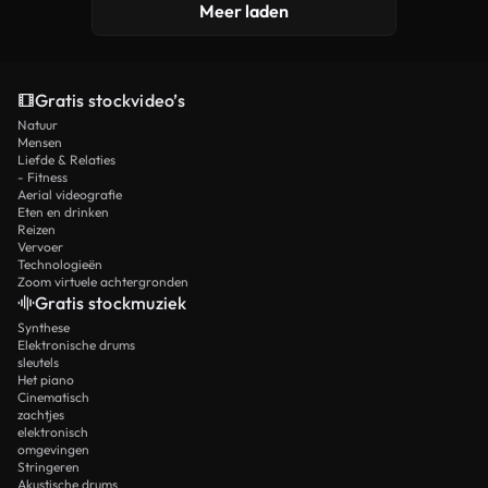
Meer laden
Gratis stockvideo’s
Natuur
Mensen
Liefde & Relaties
- Fitness
Aerial videografie
Eten en drinken
Reizen
Vervoer
Technologieën
Zoom virtuele achtergronden
Gratis stockmuziek
Synthese
Elektronische drums
sleutels
Het piano
Cinematisch
zachtjes
elektronisch
omgevingen
Stringeren
Akustische drums