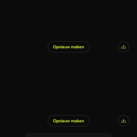
Opnieuw maken
Gegenereerd door AI
Opnieuw maken
Gegenereerd door AI