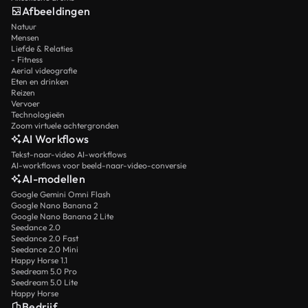
Afbeeldingen
Natuur
Mensen
Liefde & Relaties
- Fitness
Aerial videografie
Eten en drinken
Reizen
Vervoer
Technologieën
Zoom virtuele achtergronden
AI Workflows
Tekst-naar-video AI-workflows
AI-workflows voor beeld-naar-video-conversie
AI-modellen
Google Gemini Omni Flash
Google Nano Banana 2
Google Nano Banana 2 Lite
Seedance 2.0
Seedance 2.0 Fast
Seedance 2.0 Mini
Happy Horse 1.1
Seedream 5.0 Pro
Seedream 5.0 Lite
Happy Horse
Bedrijf