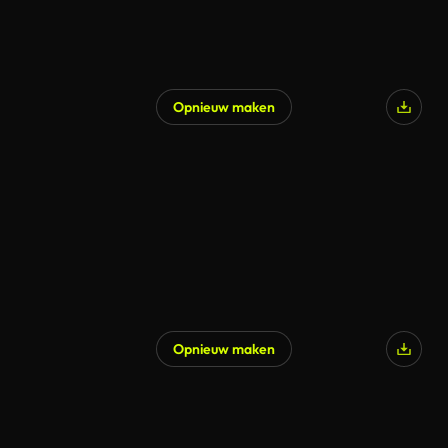
Opnieuw maken
Gegenereerd door AI
Opnieuw maken
Gegenereerd door AI