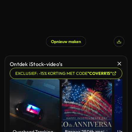
Opnieuw maken
Ontdek iStock-video’s
EXCLUSIEF: -15% KORTING MET CODE
"COVERR15"
Overhead Tracking Drone Shot of a Police Car Driving on a City Street with Lights On at Night
Banner 250th anniversary of the USA. 250 years of independence. 4th of july 2026 usa independence day, video greeting card. US flag fireworks on blue sky background. Fourth of july. 4k seamless loop