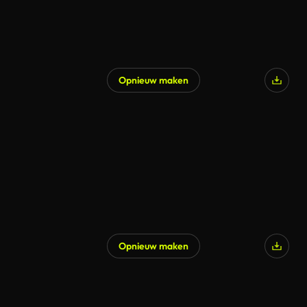
Opnieuw maken
Gegenereerd door AI
Opnieuw maken
Gegenereerd door AI