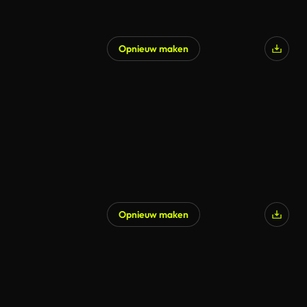
Opnieuw maken
Gegenereerd door AI
Opnieuw maken
Gegenereerd door AI