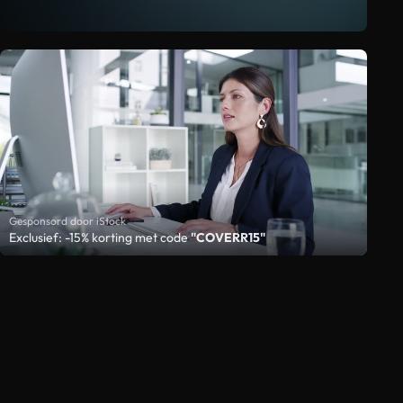
Gesponsord door iStock
Exclusief: -15% korting met code
"COVERR15"