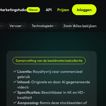
Marketingstudio
API
Prijzen
Inloggen
Nieuw
Alles bekijken
Vervoer
Technologieën
Zoom Virtuele Achtergrond
Samenvatting van de beeldmateriaalcollectie
Licentie:
Royaltyvrij voor commercieel
gebruik
Inhoud:
Originele en door AI gegenereerde
video's
Specificaties:
Beschikbaar in 4K en HD-
kwaliteit
Aanpassing:
Remix deze stockbeelden of