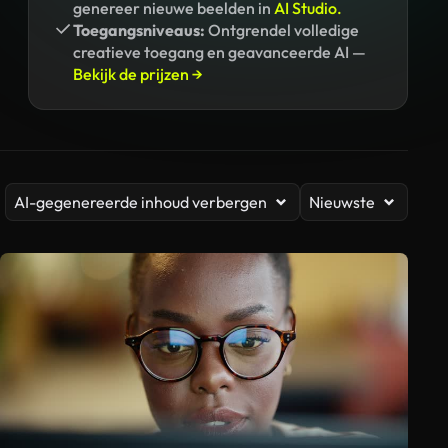
genereer nieuwe beelden in
AI Studio.
Toegangsniveaus:
Ontgrendel volledige
creatieve toegang en geavanceerde AI —
Bekijk de prijzen →
AI-gegenereerde inhoud verbergen
Nieuwste