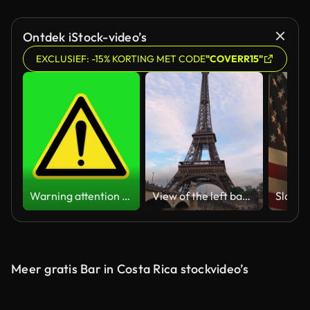
Gegenereerd door AI
Ontdek iStock-video’s
EXCLUSIEF: -15% KORTING MET CODE
"COVERR15"
Warning attention yellow hazard message street sign 4k green screen caution animation
View of the left bank of the Seine River, the Eiffel Tower, boats sailing on the river, the Quai Jacques-Chirac embankment and Pont d'Iena, Jena Bridge spanning the River Seine of Paris, France.
Meer gratis Bar in Costa Rica stockvideo’s