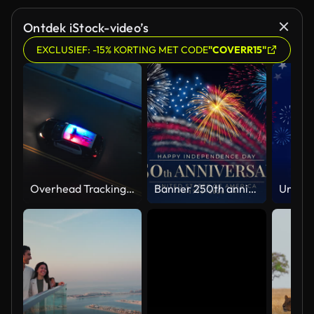
Ontdek iStock-video’s
EXCLUSIEF: -15% KORTING MET CODE
"COVERR15"
Overhead Tracking Drone Shot of a Police Car Driving on a City Street with Lights On at Night
Banner 250th anniversary of the USA. 250 years of independence. 4th of july 2026 usa independence day, video greeting card. US flag fireworks on blue sky background. Fourth of july. 4k seamless loop