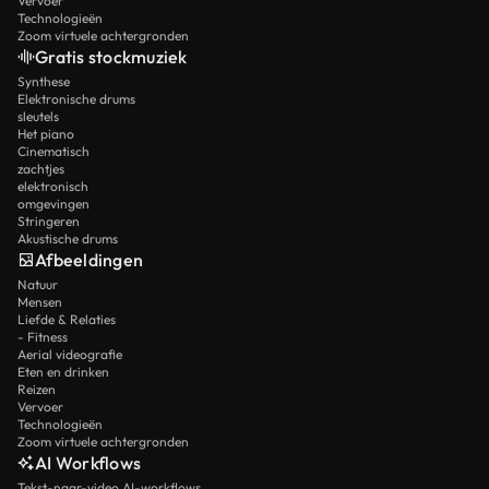
Vervoer
Technologieën
Zoom virtuele achtergronden
Gratis stockmuziek
Synthese
Elektronische drums
sleutels
Het piano
Cinematisch
zachtjes
elektronisch
omgevingen
Stringeren
Akustische drums
Afbeeldingen
Natuur
Mensen
Liefde & Relaties
- Fitness
Aerial videografie
Eten en drinken
Reizen
Vervoer
Technologieën
Zoom virtuele achtergronden
AI Workflows
Tekst-naar-video AI-workflows