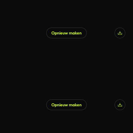
Opnieuw maken
Gegenereerd door AI
Opnieuw maken
Gegenereerd door AI