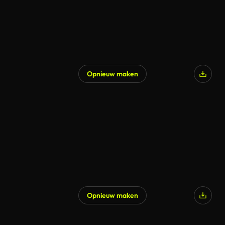
Opnieuw maken
Gegenereerd door AI
Opnieuw maken
Gegenereerd door AI