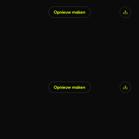
Opnieuw maken
Gegenereerd door AI
Opnieuw maken
Gegenereerd door AI