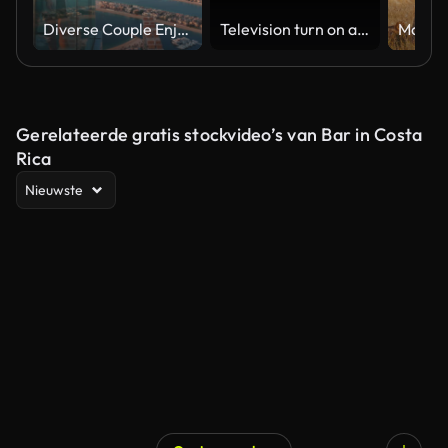
Diverse Couple Enjoying Sunset Views from High Rise Sky Deck Overlooking Palm Jumeirah
Television turn on and off. Switch on tv effect, switch off tv effect. Turn on Lcd TV effect, turn off TV effect . Led Tv on and off on black background
Gerelateerde gratis stockvideo’s van Bar in Costa
Rica
Nieuwste