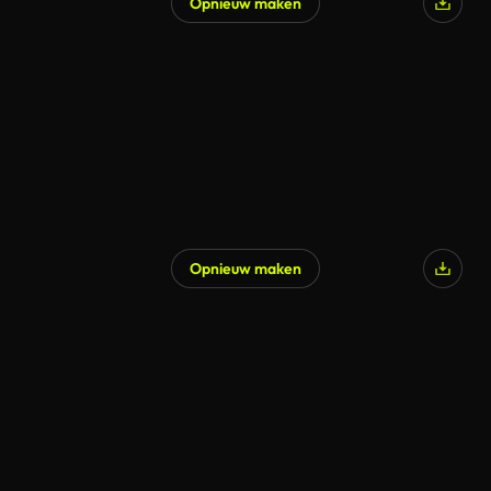
Opnieuw maken
Gegenereerd door AI
Opnieuw maken
Gegenereerd door AI