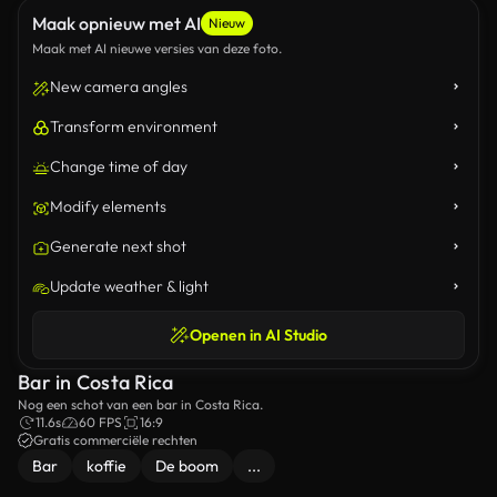
Maak opnieuw met AI
Nieuw
Maak met AI nieuwe versies van deze foto.
New camera angles
Transform environment
Change time of day
Modify elements
Generate next shot
Update weather & light
Openen in AI Studio
Bar in Costa Rica
Nog een schot van een bar in Costa Rica.
11.6s
60 FPS
16:9
Gratis commerciële rechten
Bar
koffie
De boom
...