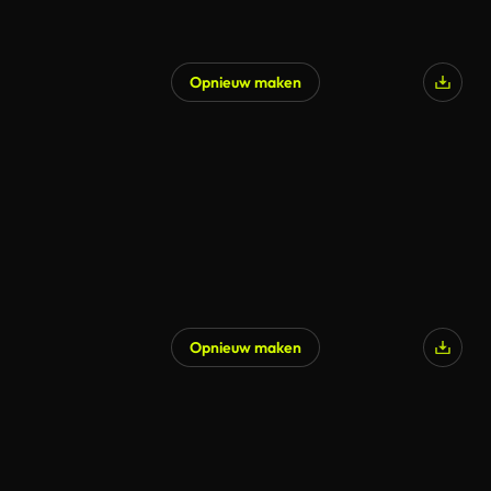
Opnieuw maken
Gegenereerd door AI
Opnieuw maken
Gegenereerd door AI