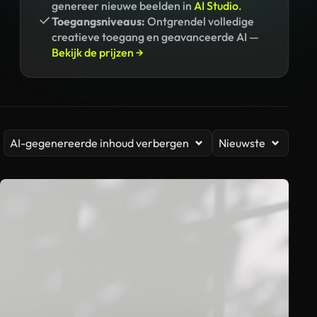
genereer nieuwe beelden in
AI Studio.
Toegangsniveaus:
Ontgrendel volledige
creatieve toegang en geavanceerde AI —
Bekijk de prijzen →
AI-gegenereerde inhoud verbergen
Nieuwste