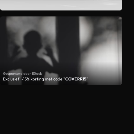
Gesponsord door iStock
Exclusief: -15% korting met code
"COVERR15"