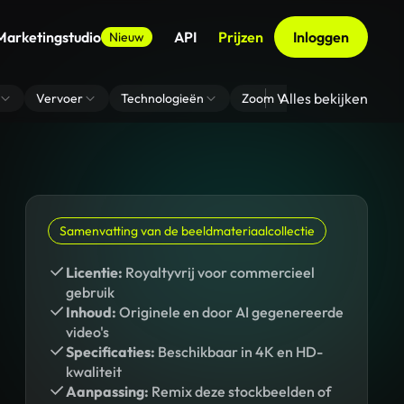
Marketingstudio
API
Prijzen
Inloggen
Nieuw
Alles bekijken
Vervoer
Technologieën
Zoom Virtuele Achtergrond
Samenvatting van de beeldmateriaalcollectie
Licentie:
Royaltyvrij voor commercieel
gebruik
Inhoud:
Originele en door AI gegenereerde
video's
Specificaties:
Beschikbaar in 4K en HD-
kwaliteit
Aanpassing:
Remix deze stockbeelden of