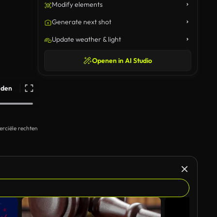
Modify elements
Generate next shot
Update weather & light
Openen in AI Studio
ijden
rciële rechten