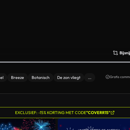
Bijsn
Gratis comme
el
Breeze
Botanisch
De zon vliegt
...
EXCLUSIEF: -15% KORTING MET CODE
"COVERR15"