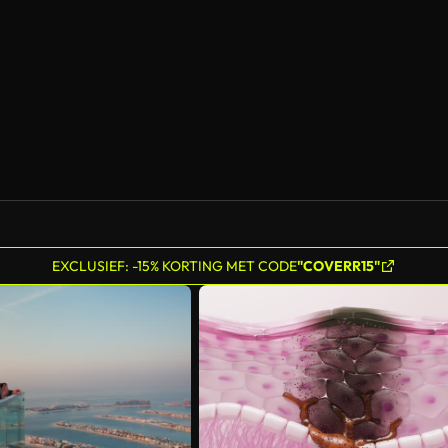
EXCLUSIEF: -15% KORTING MET CODE
"COVERR15"