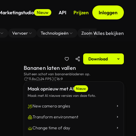
Marketingstudio
API
Prijzen
Inloggen
Nieuw
Alles bekijken
Vervoer
Technologieën
Zoom Virtuele Achtergrond
Download
Bananen laten vallen
Sluit een schot van bananenbladeren op.
11.8s
24 FPS
16:9
Maak opnieuw met AI
Nieuw
Maak met AI nieuwe versies van deze foto.
New camera angles
Transform environment
Change time of day