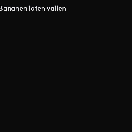
 Bananen laten vallen
Gegenereerd door AI