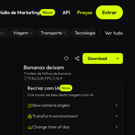
túdio de Marketing
API
Preços
Entrar
Novo
Ver tudo
s
Viagem
Transporte
Tecnologia
Zoom De Fundo
Download
Bananas deixam
Tiroteio de folhas de banana.
11.8s
24 FPS
16:9
Recriar com IA
Novo
Crie novas versões desta imagem com IA.
New camera angles
Transform environment
Change time of day