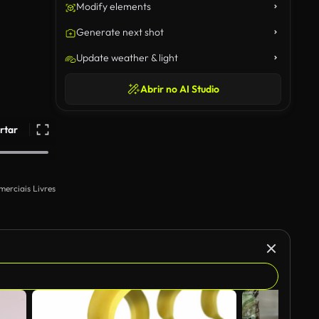
Modify elements
Generate next shot
Update weather & light
Abrir no AI Studio
rtar
merciais Livres