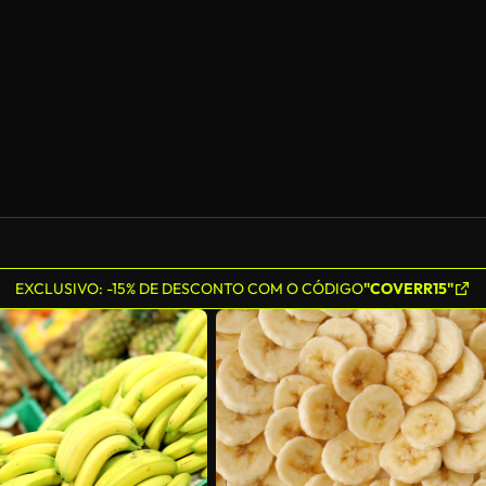
EXCLUSIVO: -15% DE DESCONTO COM O CÓDIGO
"COVERR15"