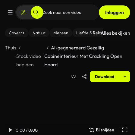
Inloggen
Alles bekijken
Coverr+
Natuur
Mensen
Liefde & Relaties
- Fitness
Thuis
Ai-gegenereerd Gezellig
Stock video
Cabineinterieur Met Crackling Open
beelden
Haard
Download
Bijsnijden
0:00 / 0:00