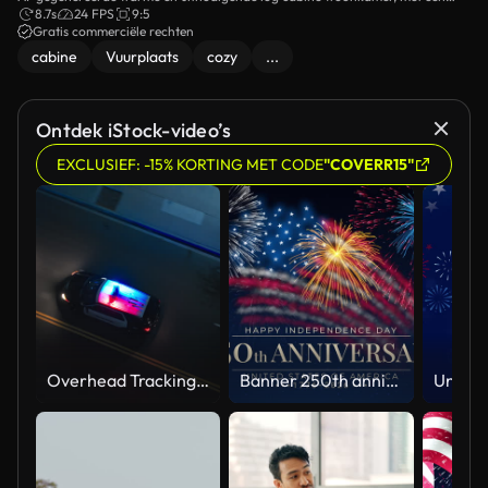
roerend vuur, gezellige zitplaatsen en rustieke sfeer.
8.7s
24 FPS
9:5
Gratis commerciële rechten
cabine
Vuurplaats
cozy
...
Ontdek iStock-video’s
EXCLUSIEF: -15% KORTING MET CODE
"COVERR15"
Overhead Tracking Drone Shot of a Police Car Driving on a City Street with Lights On at Night
Banner 250th anniversary of the USA. 250 years of independence. 4th of july 2026 usa independence day, video greeting card. US flag fireworks on blue sky background. Fourth of july. 4k seamless loop