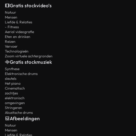
Gratis stockvideo’s
Natuur
Mensen
Liefde & Relaties
- Fitness
Aerial videografie
Eten en drinken
Reizen
Vervoer
Technologieën
Zoom virtuele achtergronden
Gratis stockmuziek
Synthese
Elektronische drums
sleutels
Het piano
Cinematisch
zachtjes
elektronisch
omgevingen
Stringeren
Akustische drums
Afbeeldingen
Natuur
Mensen
Liefde & Relaties