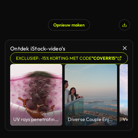
Opnieuw maken
Ontdek iStock-video’s
EXCLUSIEF: -15% KORTING MET CODE
"COVERR15"
UV rays penetrating skin for melanin synthesis and melasma 3D animation
Diverse Couple Enjoying Sunset Views from High Rise Sky Deck Overlooking Palm Jumeirah