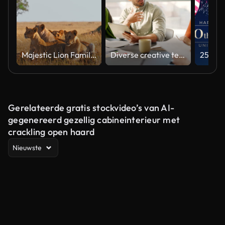
Majestic Lion Family Relaxing in Natural Habitat Under Soft Light
Diverse creative team collaborating on a marketing strategy in an office meeting
Gerelateerde gratis stockvideo’s van AI-
gegenereerd gezellig cabineinterieur met
crackling open haard
Nieuwste