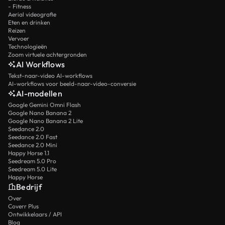
- Fitness
Aerial videografie
Eten en drinken
Reizen
Vervoer
Technologieën
Zoom virtuele achtergronden
AI Workflows
Tekst-naar-video AI-workflows
AI-workflows voor beeld-naar-video-conversie
AI-modellen
Google Gemini Omni Flash
Google Nano Banana 2
Google Nano Banana 2 Lite
Seedance 2.0
Seedance 2.0 Fast
Seedance 2.0 Mini
Happy Horse 1.1
Seedream 5.0 Pro
Seedream 5.0 Lite
Happy Horse
Bedrijf
Over
Coverr Plus
Ontwikkelaars / API
Blog