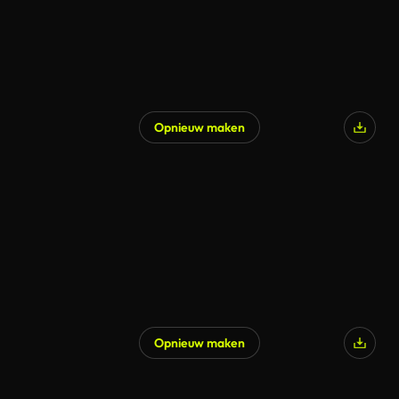
Opnieuw maken
Gegenereerd door AI
Opnieuw maken
Gegenereerd door AI