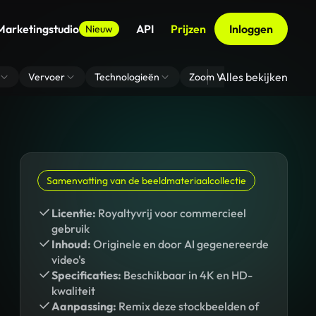
Marketingstudio
API
Prijzen
Inloggen
Nieuw
Alles bekijken
Vervoer
Technologieën
Zoom Virtuele Achtergrond
Samenvatting van de beeldmateriaalcollectie
Licentie:
Royaltyvrij voor commercieel
gebruik
Inhoud:
Originele en door AI gegenereerde
video's
Specificaties:
Beschikbaar in 4K en HD-
kwaliteit
Aanpassing:
Remix deze stockbeelden of