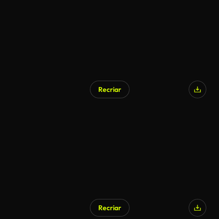
Recriar
Recriar