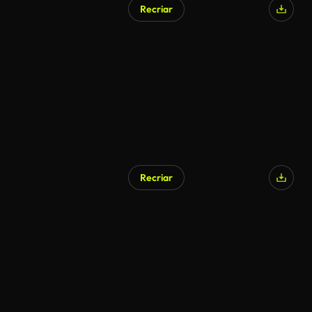
Recriar
Recriar