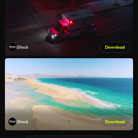
iStock
Download
iStock
Download