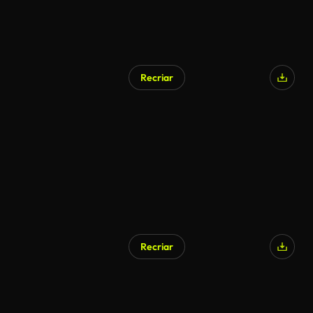
Recriar
Recriar