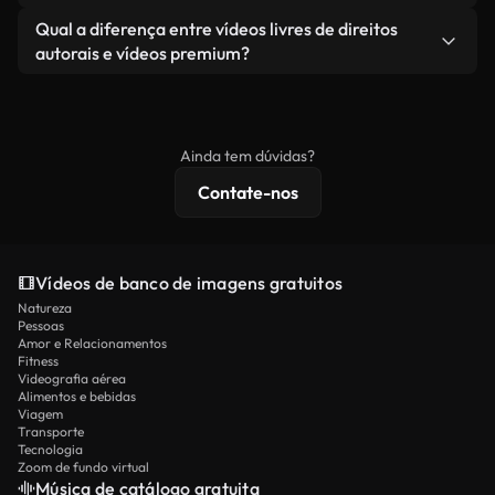
revendendo ou redistribuindo as imagens em si
Você recebe imagens limpas e prontas para usar.
Sim. Você pode cortar, recortar ou remixar nossos
Qual a diferença entre vídeos livres de direitos
como um produto independente.
vídeos livremente. Apenas certifique-se de que o
autorais e vídeos premium?
produto final esteja de acordo com nossa licença e
Os vídeos isentos de royalties incluem direitos
não seja redistribuído como conteúdo bruto de
comerciais, enquanto o conteúdo premium inclui
banco de imagens.
imagens exclusivas, resolução 4K e proteções de
Ainda tem dúvidas?
licenciamento estendidas.
Contate-nos
Vídeos de banco de imagens gratuitos
Natureza
Pessoas
Amor e Relacionamentos
Fitness
Videografia aérea
Alimentos e bebidas
Viagem
Transporte
Tecnologia
Zoom de fundo virtual
Música de catálogo gratuita