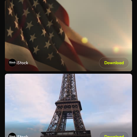
iStock
Download
iStock
Download