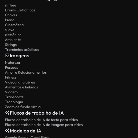
síntese
Drums Eletrônicos
Chaves
Piano
Cinemática
suave
eletrônico
Ambiente
Strings
Trombetas acústicas
Imagens
Natureza
Pessoas
Amor e Relacionamentos
Fitness
Videografia aérea
Alimentos e bebidas
Viagem
Transporte
Tecnologia
Zoom de fundo virtual
Fluxos de trabalho de IA
Fluxos de trabalho de IA de texto para vídeo
Fluxos de trabalho de IA de imagem para vídeo
Modelos de IA
Google Gemini Omni Flash