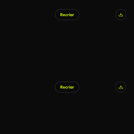
Recriar
Recriar