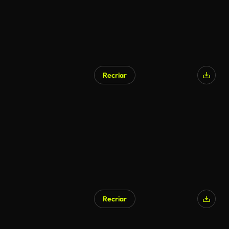
Recriar
Recriar