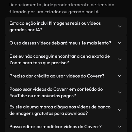
licenciamento, independentemente de ter sido
filmado por um criador ou gerado por IA.
Esta coleção inclui filmagens reais ou vídeos
gerados por IA?
Ambas. Esta é uma biblioteca híbrida composta
O uso desses vídeos deixará meu site mais lento?
por filmagens reais, feitas por humanos,
relacionadas a Zoom para fora, juntamente com
Não, se você selecionar nossas versões
E se eu não conseguir encontrar a cena exata de
vídeos gerados por IA. Cada vídeo é claramente
otimizadas. Oferecemos formatos leves e prontos
Zoom para fora que preciso?
identificado para que você sempre saiba o que
para a web, projetados para uso em segundo plano
Você pode criar um instantaneamente usando o
está usando.
— mantendo a alta qualidade, minimizando os
Preciso dar crédito ao usar vídeos do Coverr?
Coverr AI Studio. Basta descrever a cena — como
tempos de carregamento e melhorando métricas
"Zoom para fora ao pôr do sol" — e o Studio gerará
Não é necessário dar crédito. Todos os vídeos em
Posso usar vídeos do Coverr em conteúdo do
como LCP.
um vídeo personalizado para você em segundos,
nossa biblioteca são livres de direitos autorais e
YouTube ou em anúncios pagos?
alinhado com nossos padrões de licenciamento.
podem ser usados sem mencionar o criador —
Sim. Todas as imagens de arquivo da Coverr
Existe alguma marca d'água nos vídeos de banco
embora isso seja sempre bem-vindo.
podem ser usadas em vídeos monetizados do
de imagens gratuitos para download?
YouTube, promoções em redes sociais e anúncios
Não. Nenhum dos nossos vídeos gratuitos — sejam
de clientes — desde que você não esteja
Posso editar ou modificar vídeos do Coverr?
reais ou gerados por IA — inclui marcas d'água.