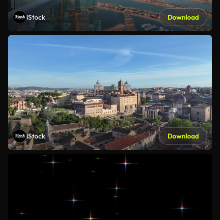
iStock
Download
iStock
Download