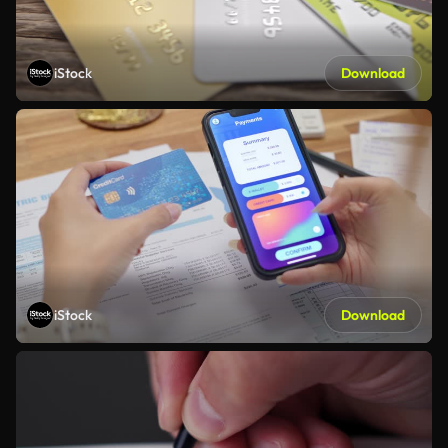
iStock
Download
iStock
Download