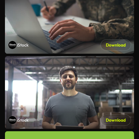
iStock
Download
iStock
Download