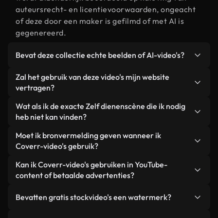
auteursrecht- en licentievoorwaarden, ongeacht
of deze door een maker is gefilmd of met AI is
gegenereerd.
Bevat deze collectie echte beelden of AI-video's?
Beide. Dit is een hybride bibliotheek die bestaat
Zal het gebruik van deze video's mijn website
uit echte, door mensen gefilmde beelden van Zelf
vertragen?
dienen, aangevuld met door AI gegenereerde
Niet als u voor onze geoptimaliseerde versies
Wat als ik de exacte Zelf dienenscène die ik nodig
video's. Elke video is duidelijk gelabeld, zodat je
kiest. Wij bieden lichtgewicht, webklare formaten
heb niet kan vinden?
altijd weet wat je gebruikt.
die ontworpen zijn voor gebruik op de
Met Coverr AI Studio maak je direct een video.
Moet ik bronvermelding geven wanneer ik
achtergrond. Zo blijft de kwaliteit hoog, worden de
Beschrijf de scène – bijvoorbeeld "Zelf dienen bij
Coverr-video's gebruik?
laadtijden geminimaliseerd en worden
zonsondergang" – en de Studio genereert binnen
statistieken zoals LCP verbeterd.
Naamsvermelding is niet vereist. Alle video's in
Kan ik Coverr-video's gebruiken in YouTube-
enkele seconden een gepersonaliseerde video die
onze stockbibliotheek zijn royaltyvrij en kunnen
content of betaalde advertenties?
voldoet aan onze licentievoorwaarden.
worden gebruikt zonder de maker te vermelden –
Ja. Alle stockbeelden van Coverr kunnen worden
hoewel dit altijd op prijs wordt gesteld.
Bevatten gratis stockvideo's een watermerk?
gebruikt in YouTube-video's met advertentie-
inkomsten, promoties op sociale media en
Nee. Geen van onze gratis video's – of ze nu echt