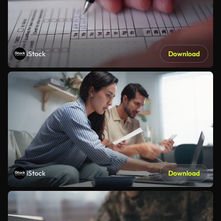
iStock
Download
iStock
Download