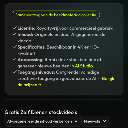
Samenvatting van de beeldmateriaalcollectie
Licentie:
Royaltyvrij voor commercieel gebruik
Inhoud:
Originele en door AI gegenereerde
video's
Specificaties:
Beschikbaar in 4K en HD-
kwaliteit
Aanpassing:
Remix deze stockbeelden of
genereer nieuwe beelden in
AI Studio.
Toegangsniveaus:
Ontgrendel volledige
creatieve toegang en geavanceerde AI —
Bekijk
de prijzen →
Gratis Zelf Dienen stockvideo’s
AI-gegenereerde inhoud verbergen
Nieuwste