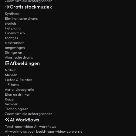
Zoom virtuele achtergronden
Gratis stockmuziek
Synthese
Elektronische drums
sleutels
Het piano
Cinematisch
zachtjes
elektronisch
omgevingen
Stringeren
Akustische drums
Afbeeldingen
Natuur
Mensen
Liefde & Relaties
- Fitness
Aerial videografie
Eten en drinken
Reizen
Vervoer
Technologieën
Zoom virtuele achtergronden
AI Workflows
Tekst-naar-video AI-workflows
AI-workflows voor beeld-naar-video-conversie