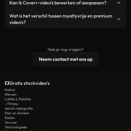
Kan ik Coverr-video's bewerken of aanpassen?
advertenties van klanten, zolang je de beelden
zijn of door AI gegenereerd – bevat watermerken.
zelf niet doorverkoopt of opnieuw distribueert als
Je krijgt schoon, direct bruikbaar beeldmateriaal.
Ja. Je mag onze video's inkorten, bijsnijden of
Wat is het verschil tussen royaltyvrije en premium
een losstaand product.
remixen. Zorg er wel voor dat het eindproduct
video's?
voldoet aan onze licentievoorwaarden en niet als
Royaltyvrije video's bevatten commerciële
onbewerkt stockmateriaal wordt verspreid.
rechten, terwijl premium content exclusieve
beelden, 4K-resolutie en uitgebreidere
Heb je nog vragen?
licentiebescherming omvat.
Neem contact met ons op
Gratis stockvideo’s
Natuur
Mensen
Liefde & Relaties
- Fitness
Aerial videografie
Eten en drinken
Reizen
Vervoer
Technologieën