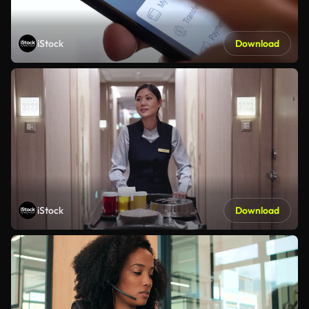
iStock
Download
iStock
Download