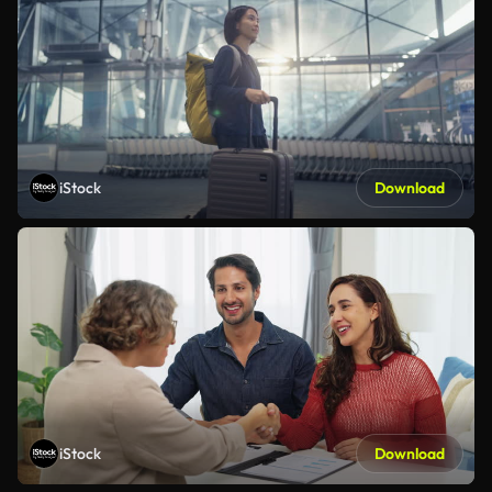
iStock
Download
iStock
Download