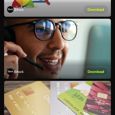
iStock
Download
iStock
Download