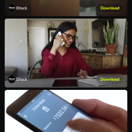
iStock
Download
iStock
Download