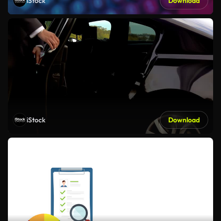
iStock
Download
iStock
Download