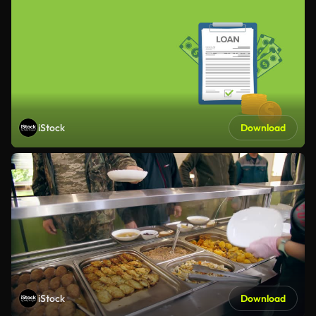
iStock
Download
iStock
Download