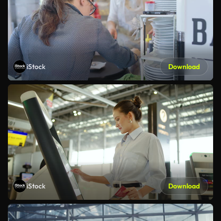
iStock
Download
iStock
Download