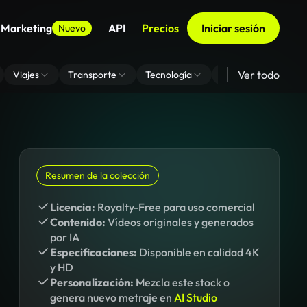
 Marketing
API
Precios
Iniciar sesión
Nuevo
Ver todo
Viajes
Transporte
Tecnología
Zoom De Fondo Virt
Resumen de la colección
Licencia:
Royalty-Free para uso comercial
Contenido:
Vídeos originales y generados
por IA
Especificaciones:
Disponible en calidad 4K
y HD
Personalización:
Mezcla este stock o
genera nuevo metraje en
AI Studio