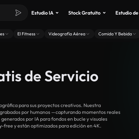
Estudio IA
Stock Gratuito
Estudio de
es
El Fitness
Videografía Aérea
Comida Y Bebida
tis de Servicio
gráfica para sus proyectos creativos. Nuestra
cos grabados por humanos —capturando momentos reales
 generados por IA para fondos en bucle y visuales
lty-free y están optimizados para edición en 4K.