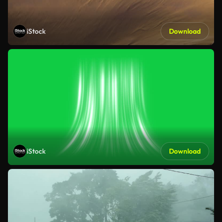
iStock
Download
iStock
Download