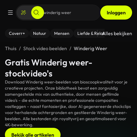
Inloggen
Alles bekijken
Coverr+
Natuur
Mensen
Liefde & Relaties
- Fitness
Thuis
Stock video beelden
Winderig Weer
Gratis Winderig weer-
stockvideo's
Download Winderig weer-beelden van bioscoopkwaliteit voor je
creatieve projecten. Onze bibliotheek bevat een zorgvuldig
samengestelde mix van authentieke, door mensen gefilmde
video's – die echte momenten en professionele composities
vastleggen – naast fantasierijke, door AI gegenereerde stockclips
voor herhalende achtergronden en gestileerde Winderig weer-
beelden. Alle bestanden zijn royaltyvrij en geoptimaliseerd voor
4K-bewerking.
Bekijk alle artikelen