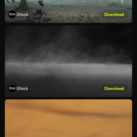
iStock
Download
iStock
Download