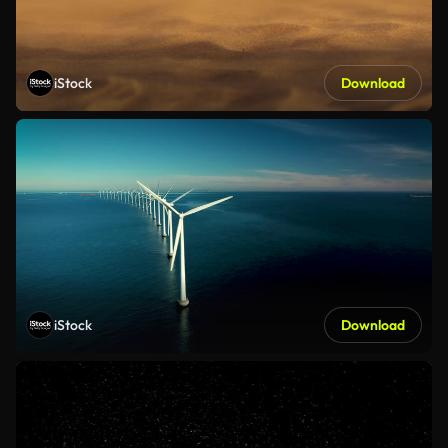
iStock
Download
iStock
Download