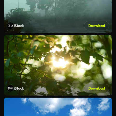
iStock
Download
iStock
Download