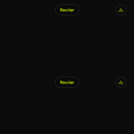
Recriar
Recriar