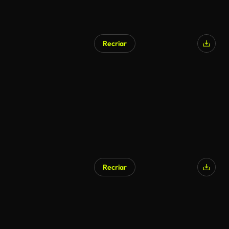
Recriar
Recriar