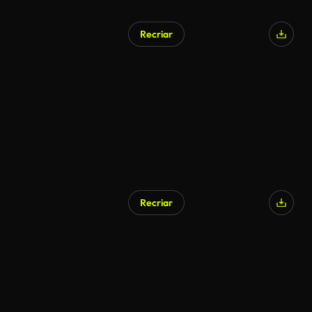
Recriar
Recriar