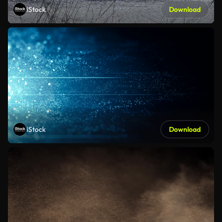
iStock
Download
iStock
Download