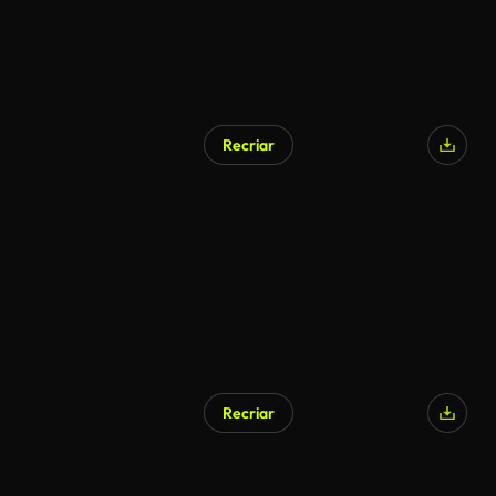
Recriar
Recriar