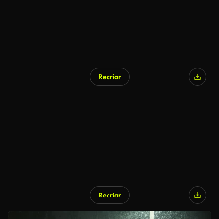
Recriar
Recriar