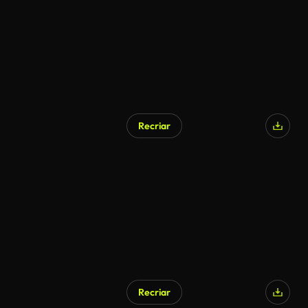
Recriar
Recriar