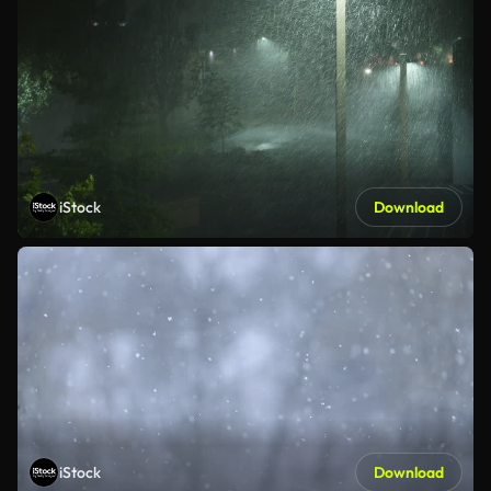
iStock
Download
iStock
Download