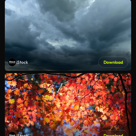
iStock
Download
iStock
Download