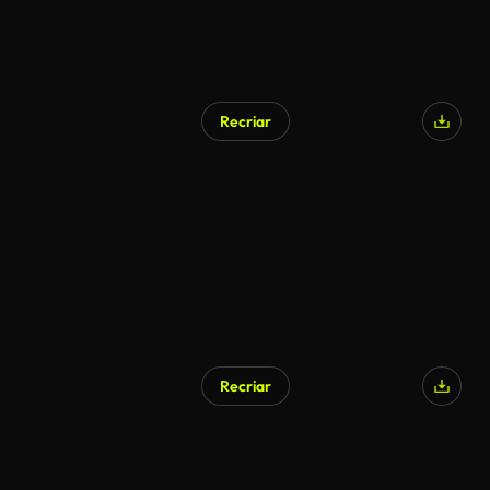
Recriar
Recriar