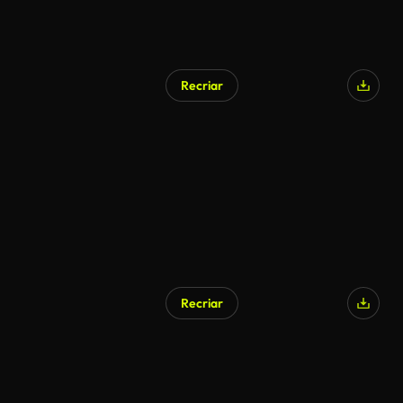
Recriar
Recriar