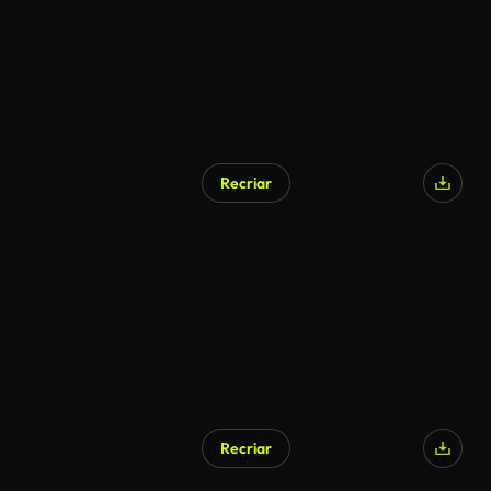
Recriar
Recriar