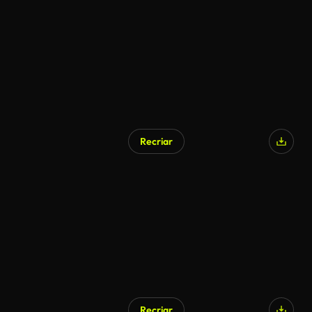
Recriar
Recriar