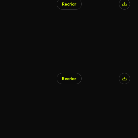
Recriar
Recriar