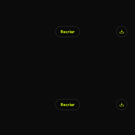
Recriar
Recriar