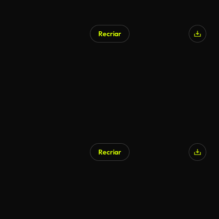
Recriar
Recriar