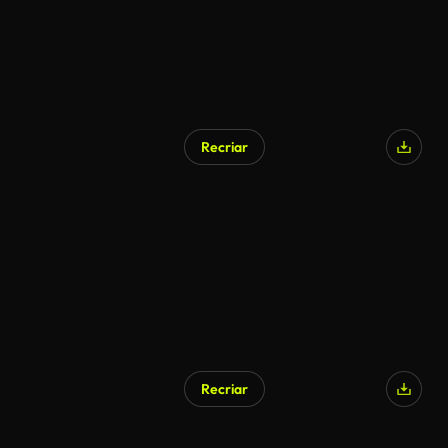
Recriar
Recriar