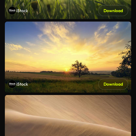
iStock
Download
iStock
Download