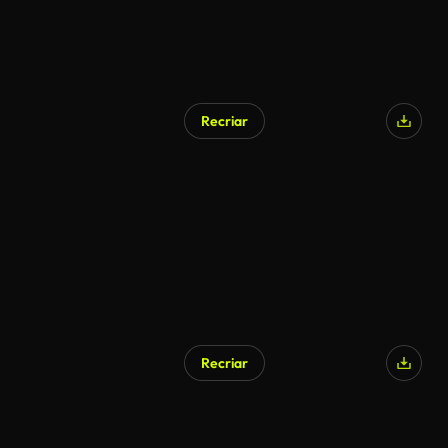
Recriar
Recriar