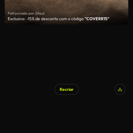
Patrocinado por iStock
Exclusivo: -15% de desconto com o código
"COVERR15"
Recriar