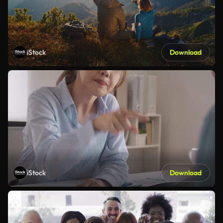
iStock
Download
iStock
Download