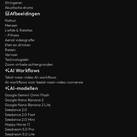
Stringeren
Akustische drums
Afbeeldingen
Natuur
Mensen
Liefde & Relaties
- Fitness
Aerial videografie
Eten en drinken
Reizen
Vervoer
Technologieën
Zoom virtuele achtergronden
AI Workflows
Tekst-naar-video AI-workflows
AI-workflows voor beeld-naar-video-conversie
AI-modellen
Google Gemini Omni Flash
Google Nano Banana 2
Google Nano Banana 2 Lite
Seedance 2.0
Seedance 2.0 Fast
Seedance 2.0 Mini
Happy Horse 1.1
Seedream 5.0 Pro
Seedream 5.0 Lite