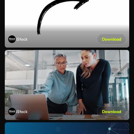
iStock
Download
iStock
Download