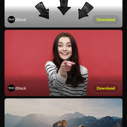
iStock
Download
iStock
Download