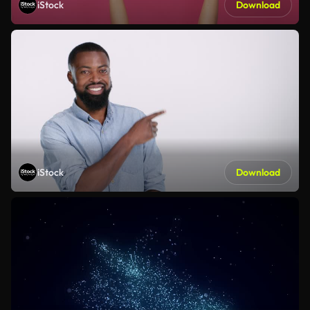
iStock
Download
iStock
Download