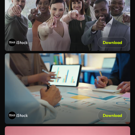
iStock
Download
iStock
Download