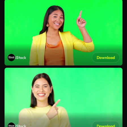
iStock
Download
iStock
Download