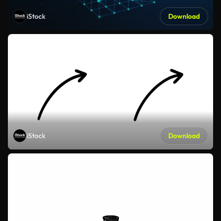
iStock
Download
iStock
Download