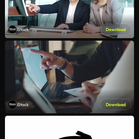
iStock
Download
iStock
Download