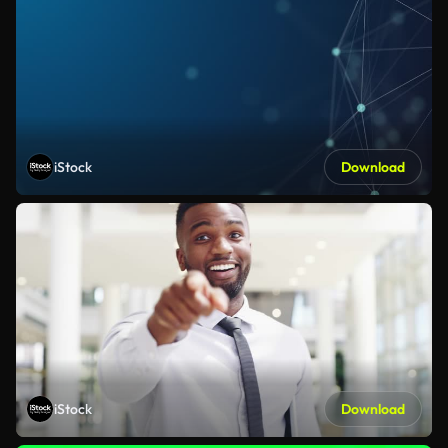
iStock
Download
iStock
Download