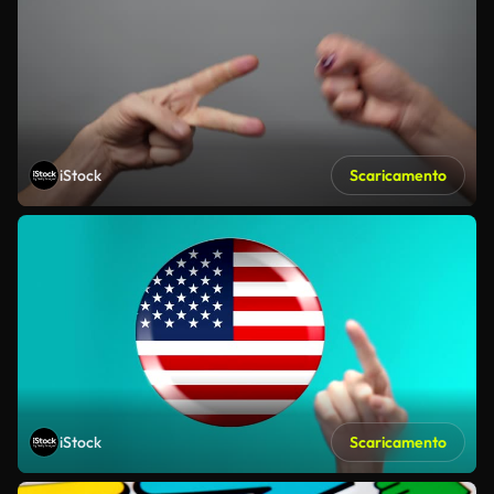
iStock
Scaricamento
iStock
Scaricamento