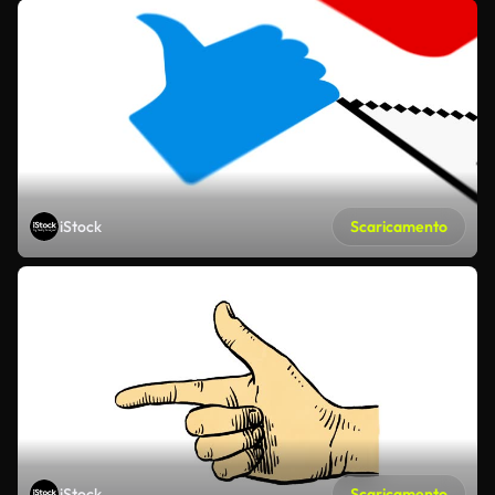
iStock
Scaricamento
iStock
Scaricamento