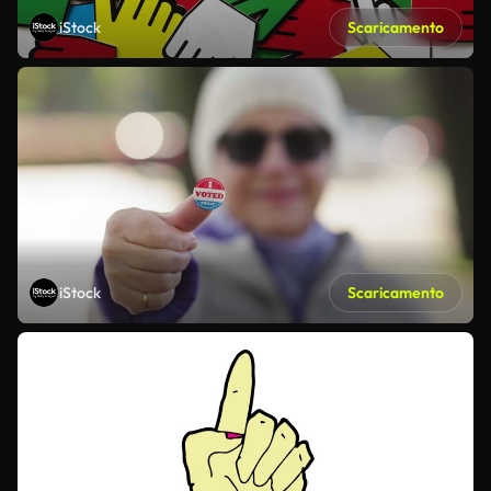
iStock
Scaricamento
iStock
Scaricamento