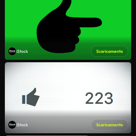
iStock
Scaricamento
iStock
Scaricamento