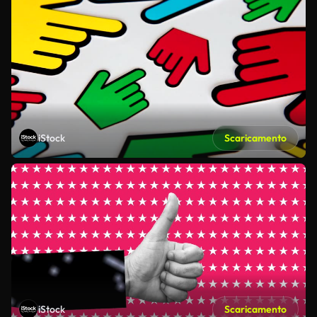
iStock
Scaricamento
iStock
Scaricamento