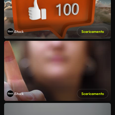
iStock
Scaricamento
iStock
Scaricamento