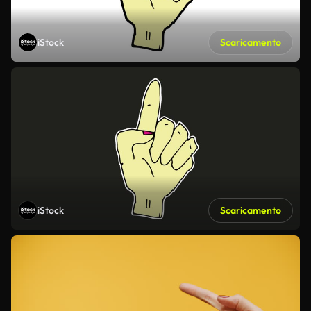
iStock
Scaricamento
iStock
Scaricamento