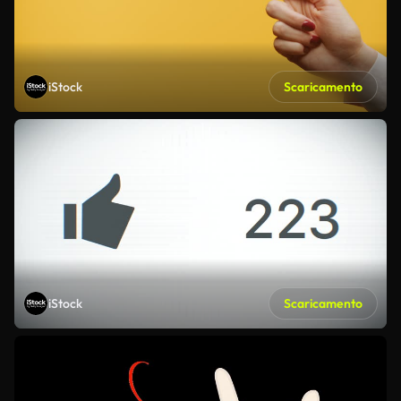
iStock
Scaricamento
iStock
Scaricamento