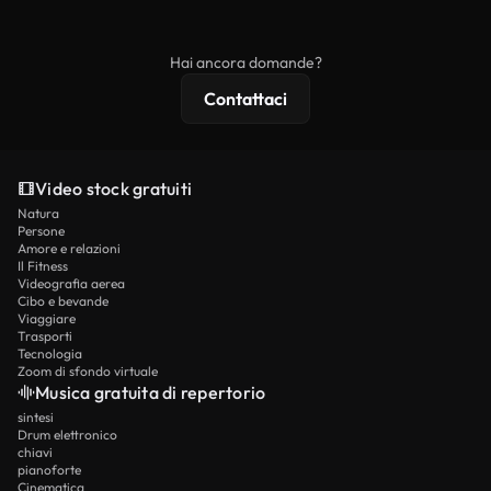
ridistribuito come contenuto stock non riprodotto.
mentre i contenuti premium includono filmati
esclusivi, risoluzione 4K e protezioni di licenza
Hai ancora domande?
estese.
Contattaci
Video stock gratuiti
Natura
Persone
Amore e relazioni
Il Fitness
Videografia aerea
Cibo e bevande
Viaggiare
Trasporti
Tecnologia
Zoom di sfondo virtuale
Musica gratuita di repertorio
sintesi
Drum elettronico
chiavi
pianoforte
Cinematica