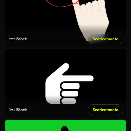
iStock
Scaricamento
iStock
Scaricamento