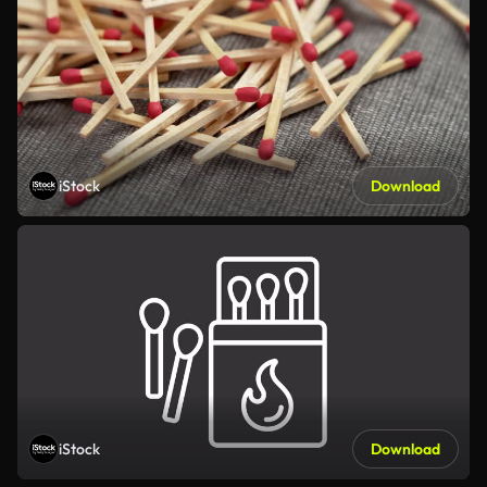
iStock
Download
iStock
Download