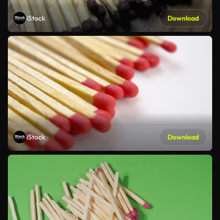
iStock
Download
iStock
Download