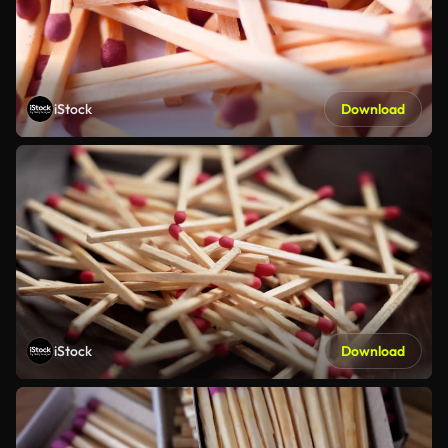
iStock
Download
iStock
Download