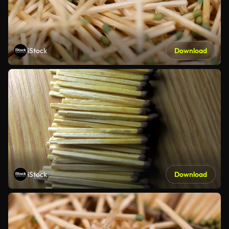
iStock
Download
iStock
Download