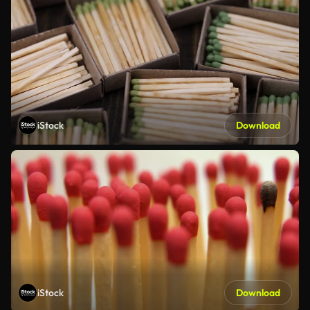
iStock
Download
iStock
Download