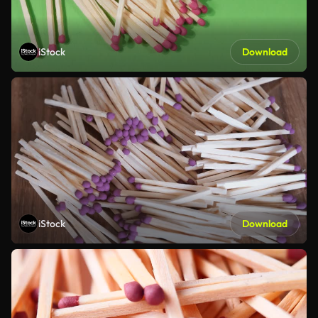
iStock
Download
iStock
Download