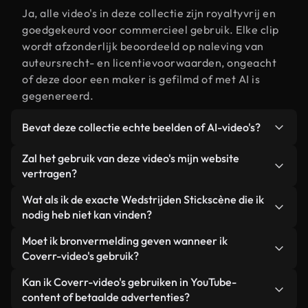
Ja, alle video's in deze collectie zijn royaltyvrij en
goedgekeurd voor commercieel gebruik. Elke clip
wordt afzonderlijk beoordeeld op naleving van
auteursrecht- en licentievoorwaarden, ongeacht
of deze door een maker is gefilmd of met AI is
gegenereerd.
Bevat deze collectie echte beelden of AI-video's?
Beide. Dit is een hybride bibliotheek die bestaat
Zal het gebruik van deze video's mijn website
uit echte, door mensen gefilmde beelden van
vertragen?
Wedstrijden Stick, aangevuld met door AI
Niet als u voor onze geoptimaliseerde versies
Wat als ik de exacte Wedstrijden Stickscène die ik
gegenereerde video's. Elke video is duidelijk
kiest. Wij bieden lichtgewicht, webklare formaten
nodig heb niet kan vinden?
gelabeld, zodat je altijd weet wat je gebruikt.
die ontworpen zijn voor gebruik op de
Met Coverr AI Studio maak je direct een video.
Moet ik bronvermelding geven wanneer ik
achtergrond. Zo blijft de kwaliteit hoog, worden de
Beschrijf de scène – bijvoorbeeld "Wedstrijden
Coverr-video's gebruik?
laadtijden geminimaliseerd en worden
Stick bij zonsondergang" – en de Studio genereert
statistieken zoals LCP verbeterd.
Naamsvermelding is niet vereist. Alle video's in
Kan ik Coverr-video's gebruiken in YouTube-
binnen enkele seconden een gepersonaliseerde
onze stockbibliotheek zijn royaltyvrij en kunnen
content of betaalde advertenties?
video die voldoet aan onze licentievoorwaarden.