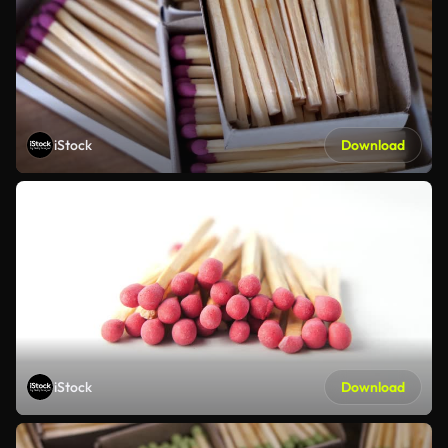
iStock
Download
iStock
Download