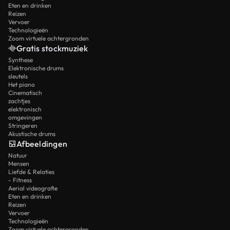
Eten en drinken
Reizen
Vervoer
Technologieën
Zoom virtuele achtergronden
Gratis stockmuziek
Synthese
Elektronische drums
sleutels
Het piano
Cinematisch
zachtjes
elektronisch
omgevingen
Stringeren
Akustische drums
Afbeeldingen
Natuur
Mensen
Liefde & Relaties
- Fitness
Aerial videografie
Eten en drinken
Reizen
Vervoer
Technologieën
Zoom virtuele achtergronden