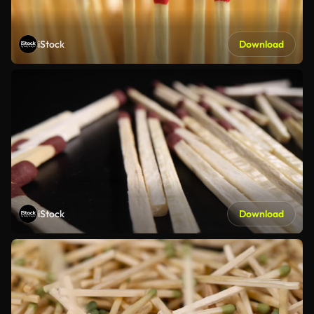
iStock
Download
iStock
Download