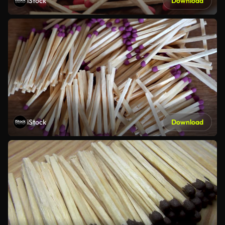
iStock
Download
iStock
Download