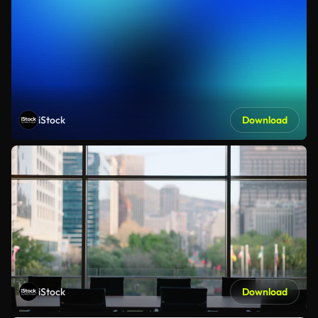
iStock
Download
iStock
Download