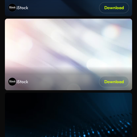
iStock
Download
iStock
Download