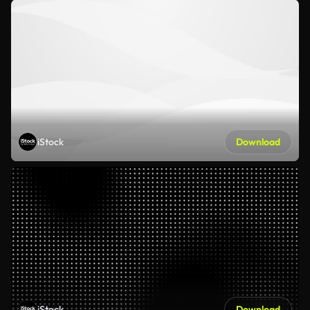
iStock
Download
iStock
Download