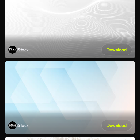
iStock
Download
iStock
Download