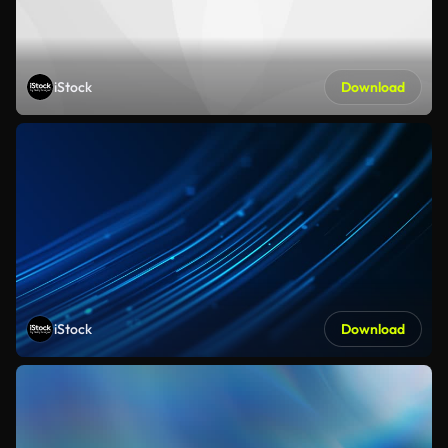
iStock
Download
iStock
Download