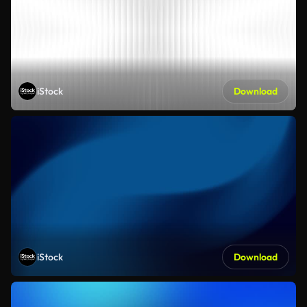
iStock
Download
iStock
Download