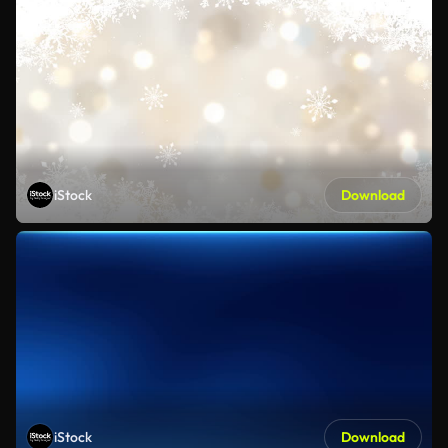
iStock
Download
iStock
Download