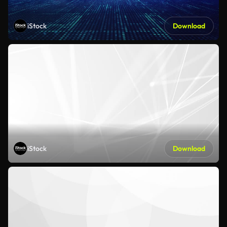
iStock
Download
iStock
Download