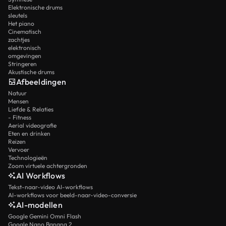
Elektronische drums
sleutels
Het piano
Cinematisch
zachtjes
elektronisch
omgevingen
Stringeren
Akustische drums
Afbeeldingen
Natuur
Mensen
Liefde & Relaties
- Fitness
Aerial videografie
Eten en drinken
Reizen
Vervoer
Technologieën
Zoom virtuele achtergronden
AI Workflows
Tekst-naar-video AI-workflows
AI-workflows voor beeld-naar-video-conversie
AI-modellen
Google Gemini Omni Flash
Google Nano Banana 2