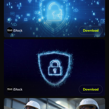
iStock
Download
iStock
Download