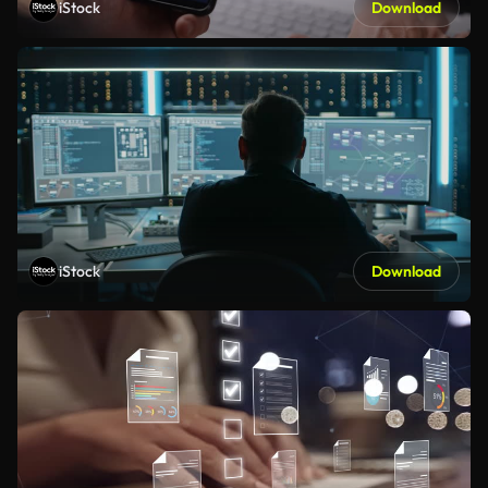
iStock
Download
iStock
Download