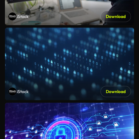
iStock
Download
iStock
Download