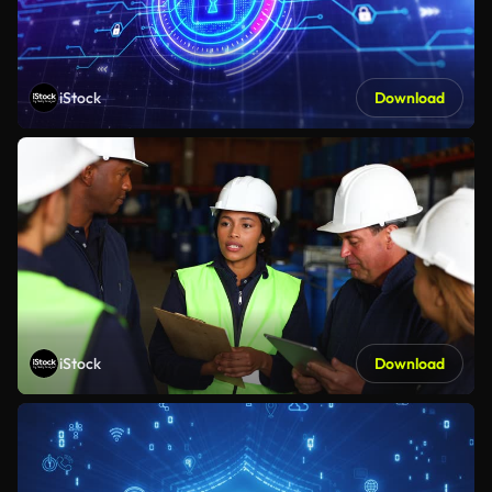
iStock
Download
iStock
Download