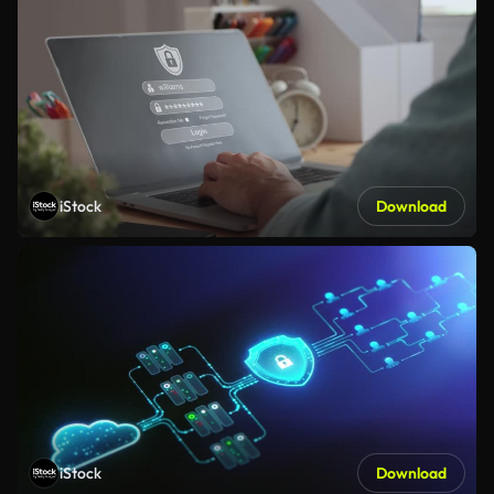
iStock
Download
iStock
Download