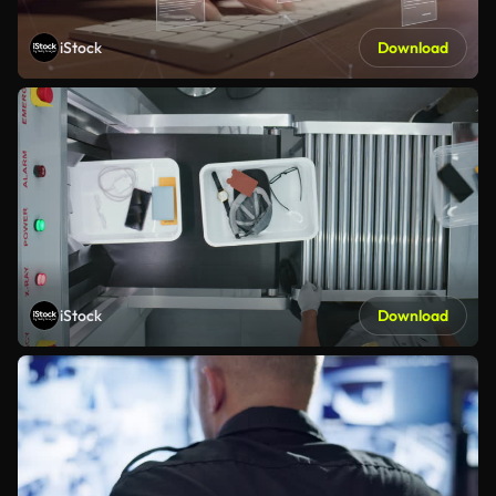
iStock
Download
iStock
Download