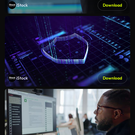
iStock
Download
iStock
Download