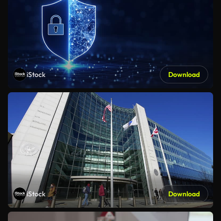
iStock
Download
iStock
Download