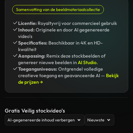
Samenvatting van de beeldmateriaalcollectie
Licentie:
Royaltyvrij voor commercieel gebruik
Inhoud:
Originele en door AI gegenereerde
video's
Specificaties:
Beschikbaar in 4K en HD-
kwaliteit
Aanpassing:
Remix deze stockbeelden of
genereer nieuwe beelden in
AI Studio.
Toegangsniveaus:
Ontgrendel volledige
creatieve toegang en geavanceerde AI —
Bekijk
de prijzen →
Gratis Veilig stockvideo’s
AI-gegenereerde inhoud verbergen
Nieuwste