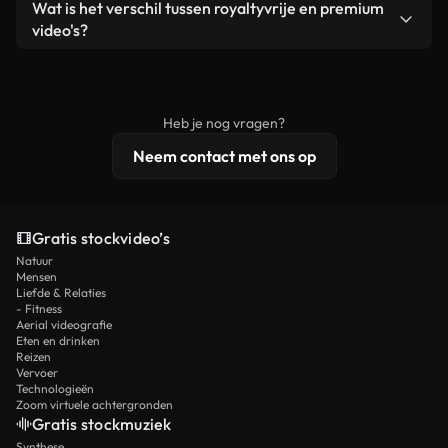
Ja. Je mag onze video's inkorten, bijsnijden of
Wat is het verschil tussen royaltyvrije en premium
een losstaand product.
remixen. Zorg er wel voor dat het eindproduct
video's?
voldoet aan onze licentievoorwaarden en niet als
Royaltyvrije video's bevatten commerciële
onbewerkt stockmateriaal wordt verspreid.
rechten, terwijl premium content exclusieve
beelden, 4K-resolutie en uitgebreidere
Heb je nog vragen?
licentiebescherming omvat.
Neem contact met ons op
Gratis stockvideo’s
Natuur
Mensen
Liefde & Relaties
- Fitness
Aerial videografie
Eten en drinken
Reizen
Vervoer
Technologieën
Zoom virtuele achtergronden
Gratis stockmuziek
Synthese