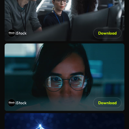
iStock
Download
iStock
Download