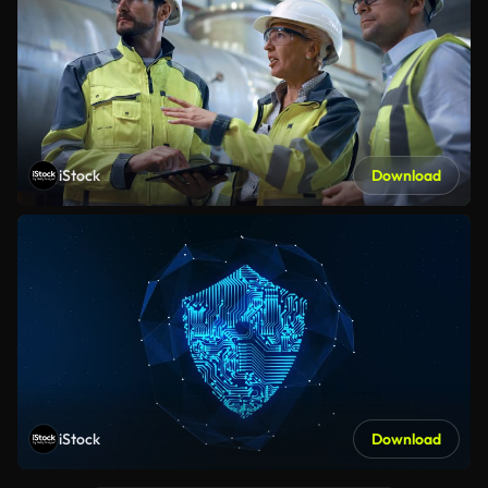
iStock
Download
iStock
Download