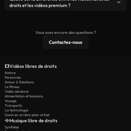
prêtes à l'emploi.
remixer nos vidéos. Assurez-vous simplement que
droits et les vidéos premium ?
le produit final respecte notre licence et ne soit
Les vidéos libres de droits incluent les droits
pas redistribué en tant que contenu libre de droits.
commerciaux, tandis que le contenu premium
comprend des séquences exclusives, une
Vous avez encore des questions ?
résolution 4K et des protections de licence
Contactez-nous
étendues.
Vidéos libres de droits
Nature
Personnes
Amour & Relations
Le fitness
Vidéo aérienne
Alimentation et boissons
Voyage
Transports
La technologie
Zoom en arrière-plan virtuel
Musique libre de droits
Synthèse