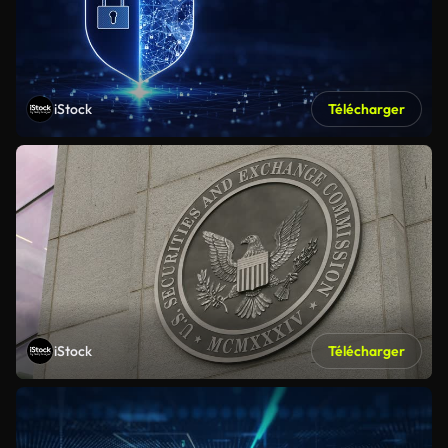
iStock
Télécharger
iStock
Télécharger