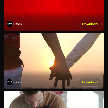
iStock
Download
iStock
Download