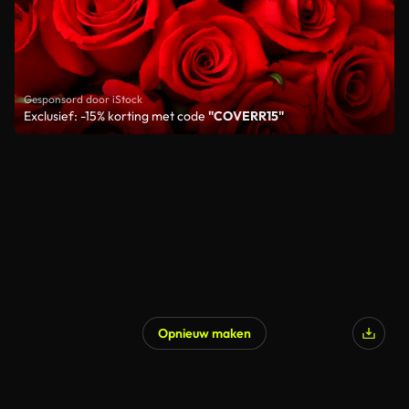
Gesponsord door iStock
Exclusief: -15% korting met code
"COVERR15"
Opnieuw maken