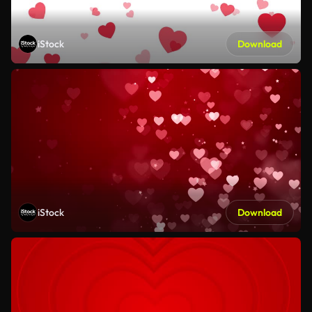
iStock
Download
iStock
Download