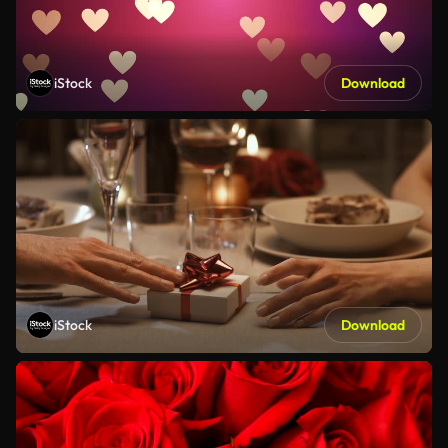
iStock
Download
iStock
Download