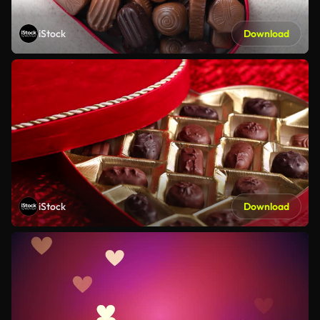
iStock
Download
iStock
Download