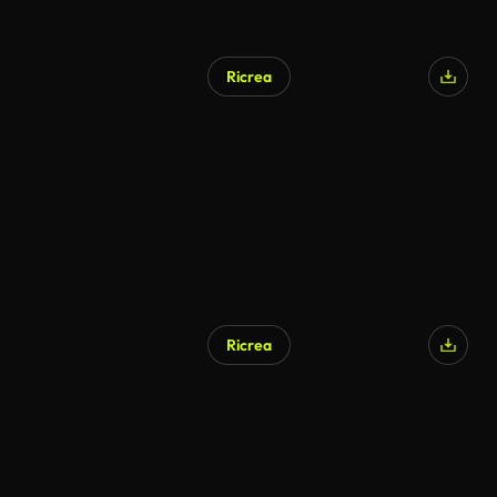
Ricrea
Ricrea