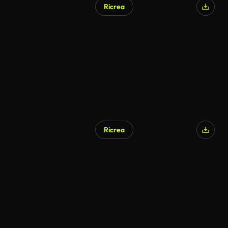
Ricrea
Ricrea