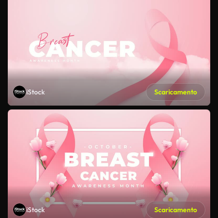
iStock
Scaricamento
iStock
Scaricamento