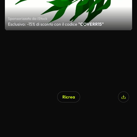
Sponsorizzato da iStock
Esclusivo: -15% di sconto con il codice
"COVERR15"
Ricrea