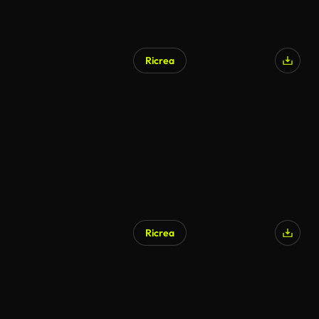
Ricrea
Ricrea