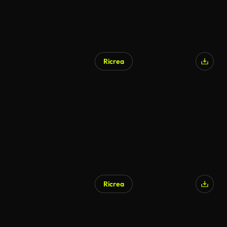
Ricrea
Ricrea