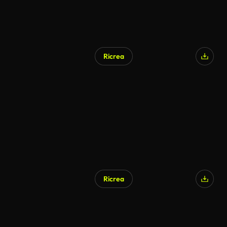
Ricrea
Ricrea