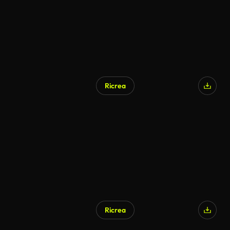
Ricrea
Ricrea