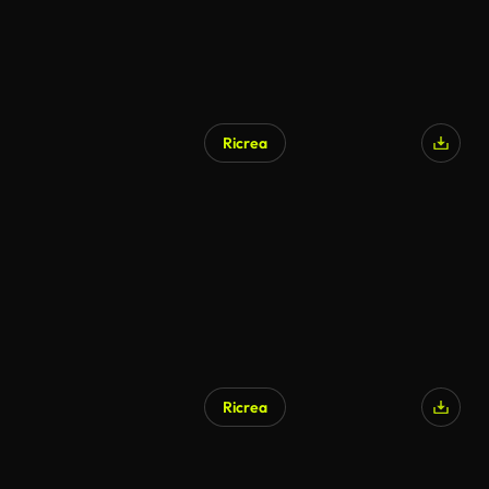
Ricrea
Ricrea