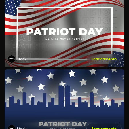
iStock
Scaricamento
iStock
Scaricamento