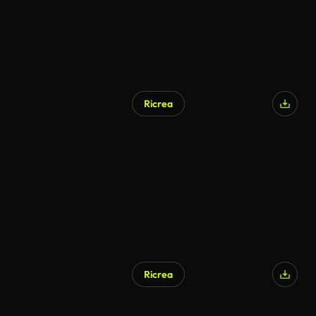
Ricrea
Ricrea