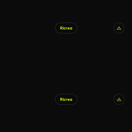
Ricrea
Ricrea