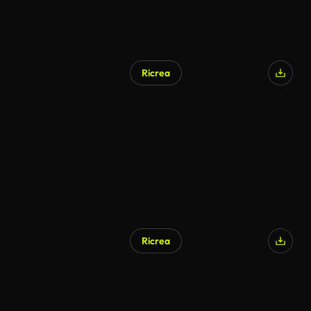
Ricrea
Ricrea