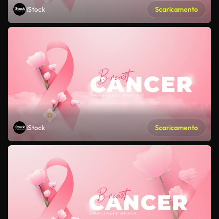
iStock
Scaricamento
iStock
Scaricamento