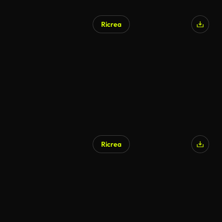
Ricrea
Ricrea