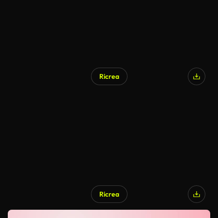
Ricrea
Ricrea