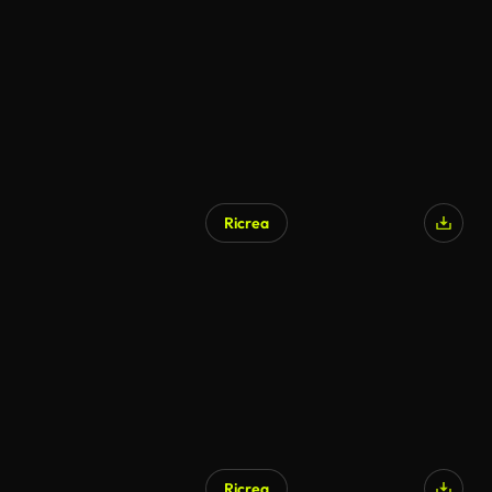
Ricrea
Ricrea