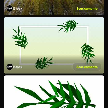
iStock
Scaricamento
iStock
Scaricamento