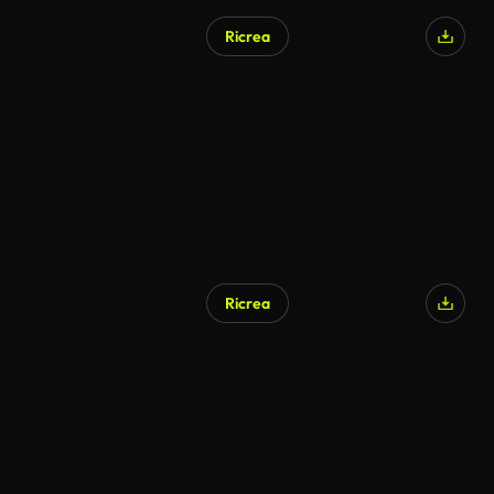
Ricrea
Ricrea