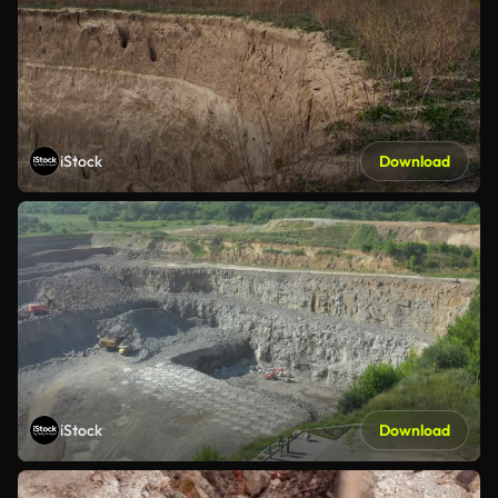
iStock
Download
iStock
Download