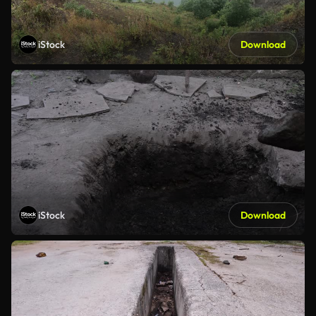
iStock
Download
iStock
Download