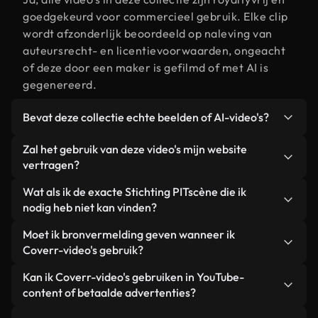
goedgekeurd voor commercieel gebruik. Elke clip
wordt afzonderlijk beoordeeld op naleving van
auteursrecht- en licentievoorwaarden, ongeacht
of deze door een maker is gefilmd of met AI is
gegenereerd.
Bevat deze collectie echte beelden of AI-video's?
Beide. Dit is een hybride bibliotheek die bestaat
Zal het gebruik van deze video's mijn website
uit echte, door mensen gefilmde beelden van
vertragen?
Stichting PIT, aangevuld met door AI
Niet als u voor onze geoptimaliseerde versies
Wat als ik de exacte Stichting PITscène die ik
gegenereerde video's. Elke video is duidelijk
kiest. Wij bieden lichtgewicht, webklare formaten
nodig heb niet kan vinden?
gelabeld, zodat je altijd weet wat je gebruikt.
die ontworpen zijn voor gebruik op de
Met Coverr AI Studio maak je direct een video.
Moet ik bronvermelding geven wanneer ik
achtergrond. Zo blijft de kwaliteit hoog, worden de
Beschrijf de scène – bijvoorbeeld "Stichting PIT bij
Coverr-video's gebruik?
laadtijden geminimaliseerd en worden
zonsondergang" – en de Studio genereert binnen
statistieken zoals LCP verbeterd.
Naamsvermelding is niet vereist. Alle video's in
Kan ik Coverr-video's gebruiken in YouTube-
enkele seconden een gepersonaliseerde video die
onze stockbibliotheek zijn royaltyvrij en kunnen
content of betaalde advertenties?
voldoet aan onze licentievoorwaarden.
worden gebruikt zonder de maker te vermelden –
Ja. Alle stockbeelden van Coverr kunnen worden