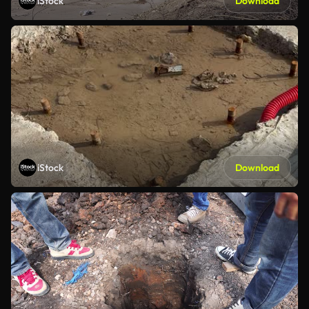
iStock
Download
iStock
Download