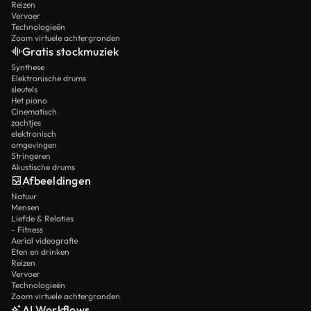
Reizen
Vervoer
Technologieën
Zoom virtuele achtergronden
Gratis stockmuziek
Synthese
Elektronische drums
sleutels
Het piano
Cinematisch
zachtjes
elektronisch
omgevingen
Stringeren
Akustische drums
Afbeeldingen
Natuur
Mensen
Liefde & Relaties
- Fitness
Aerial videografie
Eten en drinken
Reizen
Vervoer
Technologieën
Zoom virtuele achtergronden
AI Workflows