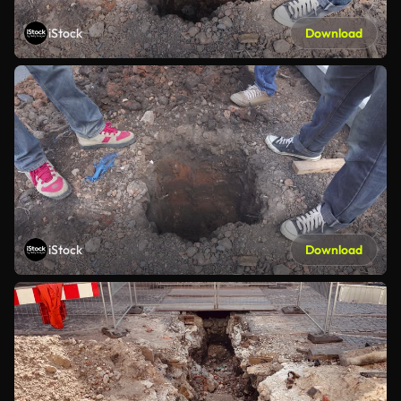
iStock
Download
iStock
Download