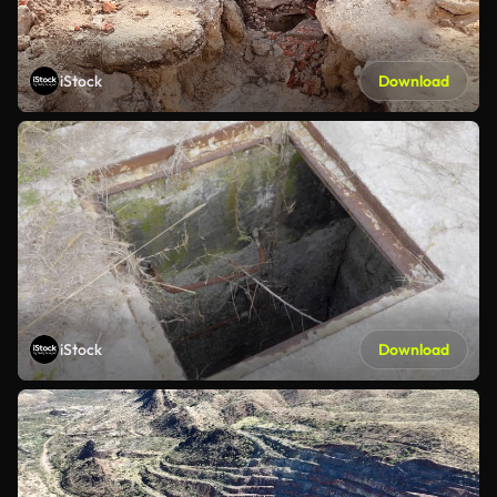
iStock
Download
iStock
Download