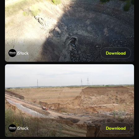
iStock
Download
iStock
Download