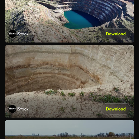
iStock
Download
iStock
Download