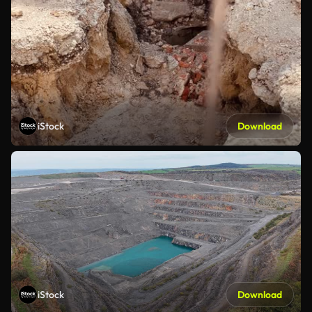
iStock
Download
iStock
Download