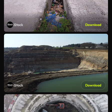
iStock
Download
iStock
Download