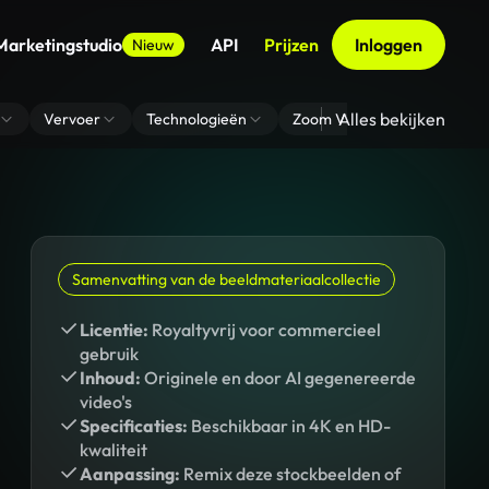
Marketingstudio
API
Prijzen
Inloggen
Nieuw
Alles bekijken
Vervoer
Technologieën
Zoom Virtuele Achtergrond
Samenvatting van de beeldmateriaalcollectie
Licentie:
Royaltyvrij voor commercieel
gebruik
Inhoud:
Originele en door AI gegenereerde
video's
Specificaties:
Beschikbaar in 4K en HD-
kwaliteit
Aanpassing:
Remix deze stockbeelden of