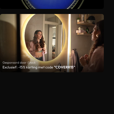
Gesponsord door iStock
Exclusief: -15% korting met code
"COVERR15"