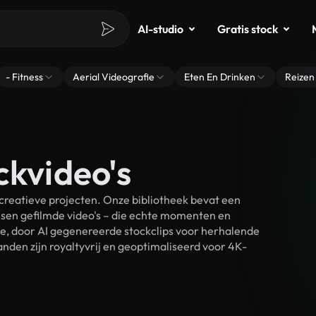
AI-studio
Gratis stock
- Fitness
Aerial Videografie
Eten En Drinken
Reizen
ckvideo's
creatieve projecten. Onze bibliotheek bevat een
sen gefilmde video's – die echte momenten en
ke, door AI gegenereerde stockclips voor herhalende
nden zijn royaltyvrij en geoptimaliseerd voor 4K-