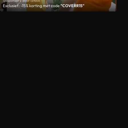
Gesponsord door iStock
Exclusief: -15% korting met code
"COVERR15"