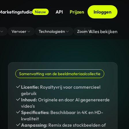
Marketingstudio
API
Prijzen
Inloggen
Nieuw
Alles bekijken
Vervoer
Technologieën
Zoom Virtuele Achtergrond
Samenvatting van de beeldmateriaalcollectie
Licentie:
Royaltyvrij voor commercieel
gebruik
Inhoud:
Originele en door AI gegenereerde
video's
Specificaties:
Beschikbaar in 4K en HD-
kwaliteit
Aanpassing:
Remix deze stockbeelden of