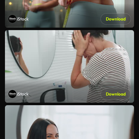
iStock
Download
iStock
Download