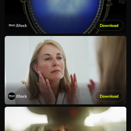
iStock
Download
iStock
Download