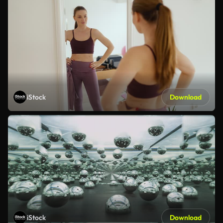
iStock
Download
iStock
Download