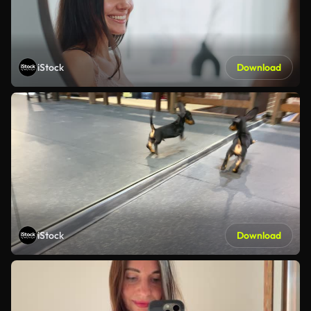
iStock
Download
iStock
Download