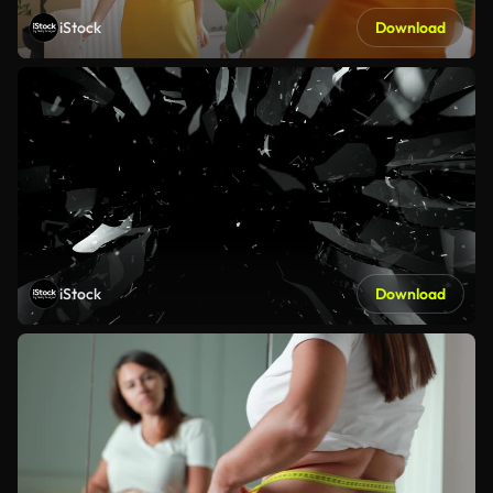
iStock
Download
iStock
Download