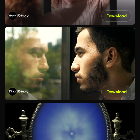
iStock
Download
iStock
Download