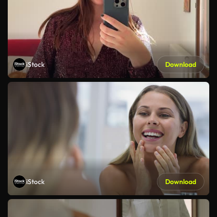
iStock
Download
iStock
Download