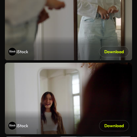
iStock
Download
iStock
Download