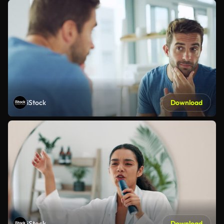
iStock
Download
iStock
Download