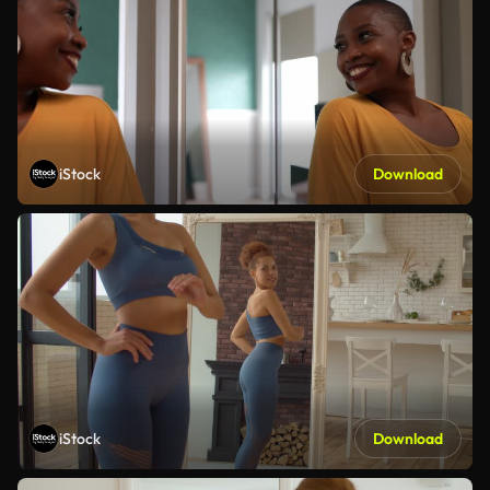
iStock
Download
iStock
Download