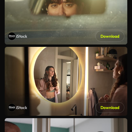
iStock
Download
iStock
Download