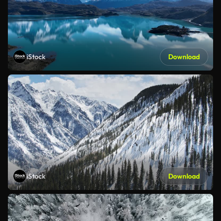
iStock
Download
iStock
Download