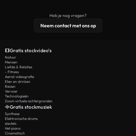
onbewerkt stockmateriaal wordt verspreid.
rechten, terwijl premium content exclusieve
beelden, 4K-resolutie en uitgebreidere
Heb je nog vragen?
licentiebescherming omvat.
Neem contact met ons op
Gratis stockvideo’s
Natuur
Mensen
Liefde & Relaties
- Fitness
Aerial videografie
Eten en drinken
Reizen
Vervoer
Technologieën
Zoom virtuele achtergronden
Gratis stockmuziek
Synthese
Elektronische drums
sleutels
Het piano
Cinematisch