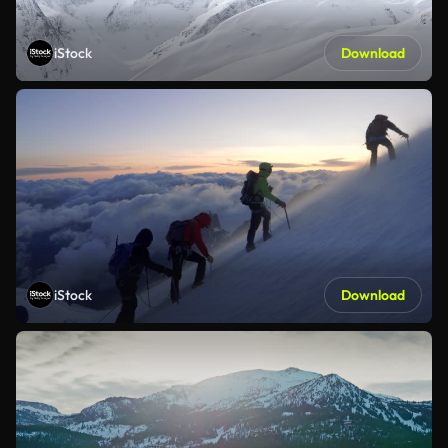
iStock
Download
iStock
Download