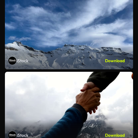
iStock
Download
iStock
Download