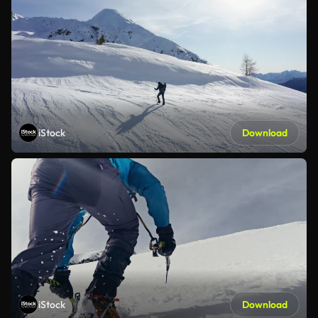
iStock
Download
iStock
Download