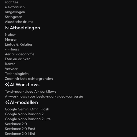
zachtjes
elektronisch
omgevingen
Stringeren
Akustische drums
Afbeeldingen
Natuur
Mensen
Liefde & Relaties
- Fitness
Aerial videografie
Eten en drinken
Reizen
Vervoer
Technologieën
Zoom virtuele achtergronden
AI Workflows
Tekst-naar-video AI-workflows
AI-workflows voor beeld-naar-video-conversie
AI-modellen
Google Gemini Omni Flash
Google Nano Banana 2
Google Nano Banana 2 Lite
Seedance 2.0
Seedance 2.0 Fast
Seedance 2.0 Mini