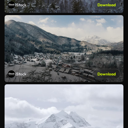
iStock
Download
iStock
Download