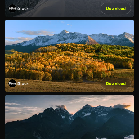
iStock
Download
iStock
Download