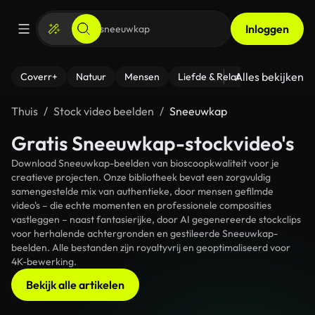
Inloggen
Alles bekijken
Coverr+
Natuur
Mensen
Liefde & Relaties
- Fitness
Thuis
Stock video beelden
Sneeuwkap
Gratis Sneeuwkap-stockvideo's
Download Sneeuwkap-beelden van bioscoopkwaliteit voor je
creatieve projecten. Onze bibliotheek bevat een zorgvuldig
samengestelde mix van authentieke, door mensen gefilmde
video's – die echte momenten en professionele composities
vastleggen – naast fantasierijke, door AI gegenereerde stockclips
voor herhalende achtergronden en gestileerde Sneeuwkap-
beelden. Alle bestanden zijn royaltyvrij en geoptimaliseerd voor
4K-bewerking.
Bekijk alle artikelen