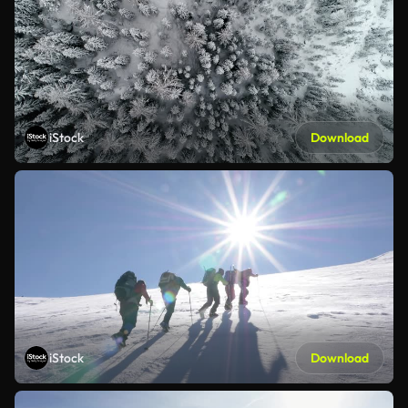
iStock
Download
iStock
Download