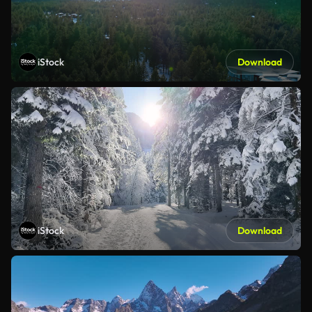
iStock
Download
iStock
Download