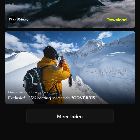
iStock
Download
Gesponsord door iStock
Exclusief: -15% korting met code
"COVERR15"
Meer laden