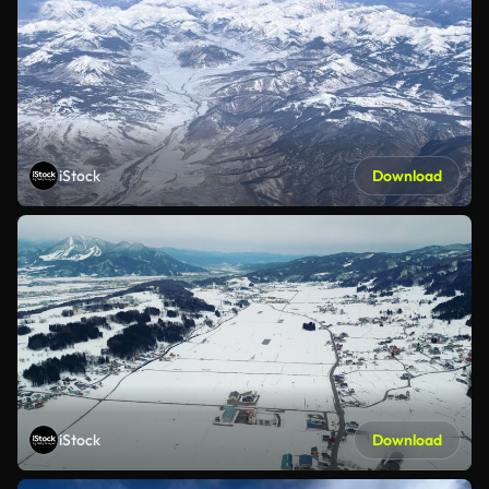
iStock
Download
iStock
Download