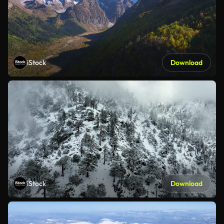
iStock
Download
iStock
Download