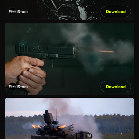
iStock
Download
iStock
Download