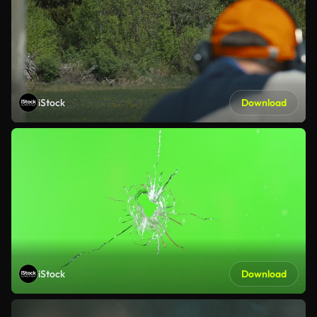
iStock
Download
iStock
Download