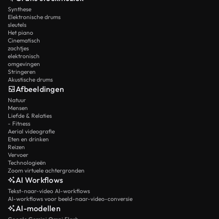
Synthese
Elektronische drums
sleutels
Het piano
Cinematisch
zachtjes
elektronisch
omgevingen
Stringeren
Akustische drums
Afbeeldingen
Natuur
Mensen
Liefde & Relaties
- Fitness
Aerial videografie
Eten en drinken
Reizen
Vervoer
Technologieën
Zoom virtuele achtergronden
AI Workflows
Tekst-naar-video AI-workflows
AI-workflows voor beeld-naar-video-conversie
AI-modellen