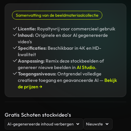
Samenvatting van de beeldmateriaalcollectie
Licentie:
Royaltyvrij voor commercieel gebruik
Inhoud:
Originele en door AI gegenereerde
video's
Specificaties:
Beschikbaar in 4K en HD-
kwaliteit
Aanpassing:
Remix deze stockbeelden of
genereer nieuwe beelden in
AI Studio.
Toegangsniveaus:
Ontgrendel volledige
creatieve toegang en geavanceerde AI —
Bekijk
de prijzen →
Gratis Schoten stockvideo’s
AI-gegenereerde inhoud verbergen
Nieuwste