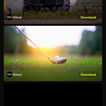
iStock
Download
iStock
Download