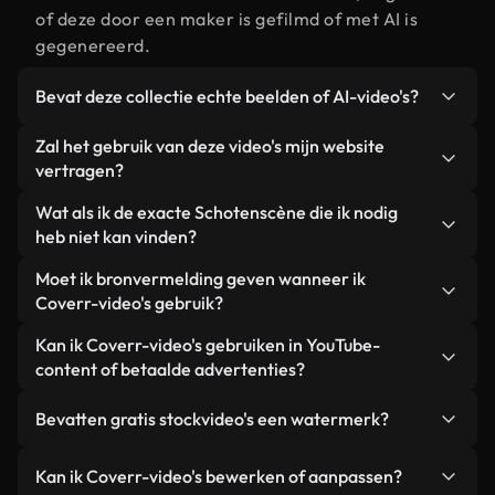
of deze door een maker is gefilmd of met AI is
gegenereerd.
Bevat deze collectie echte beelden of AI-video's?
Beide. Dit is een hybride bibliotheek die bestaat
Zal het gebruik van deze video's mijn website
uit echte, door mensen gefilmde beelden van
vertragen?
Schoten, aangevuld met door AI gegenereerde
Niet als u voor onze geoptimaliseerde versies
Wat als ik de exacte Schotenscène die ik nodig
video's. Elke video is duidelijk gelabeld, zodat je
kiest. Wij bieden lichtgewicht, webklare formaten
heb niet kan vinden?
altijd weet wat je gebruikt.
die ontworpen zijn voor gebruik op de
Met Coverr AI Studio maak je direct een video.
Moet ik bronvermelding geven wanneer ik
achtergrond. Zo blijft de kwaliteit hoog, worden de
Beschrijf de scène – bijvoorbeeld "Schoten bij
Coverr-video's gebruik?
laadtijden geminimaliseerd en worden
zonsondergang" – en de Studio genereert binnen
statistieken zoals LCP verbeterd.
Naamsvermelding is niet vereist. Alle video's in
Kan ik Coverr-video's gebruiken in YouTube-
enkele seconden een gepersonaliseerde video die
onze stockbibliotheek zijn royaltyvrij en kunnen
content of betaalde advertenties?
voldoet aan onze licentievoorwaarden.
worden gebruikt zonder de maker te vermelden –
Ja. Alle stockbeelden van Coverr kunnen worden
hoewel dit altijd op prijs wordt gesteld.
Bevatten gratis stockvideo's een watermerk?
gebruikt in YouTube-video's met advertentie-
inkomsten, promoties op sociale media en
Nee. Geen van onze gratis video's – of ze nu echt
Kan ik Coverr-video's bewerken of aanpassen?
advertenties van klanten, zolang je de beelden
zijn of door AI gegenereerd – bevat watermerken.