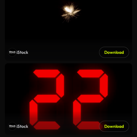
iStock
Download
iStock
Download