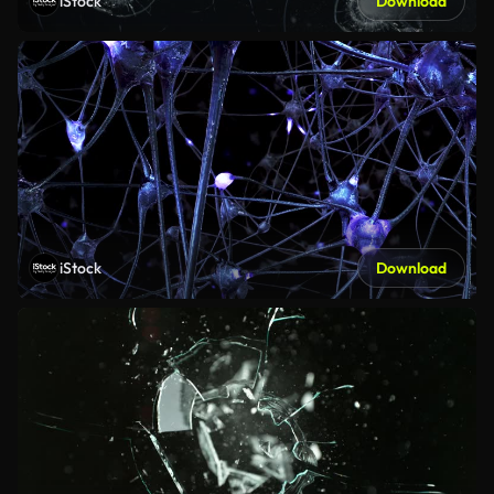
iStock
Download
iStock
Download