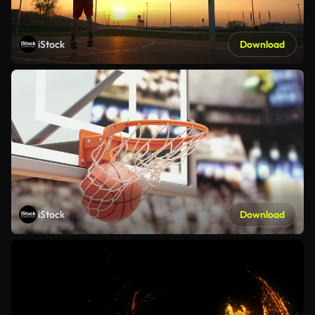
iStock
Download
iStock
Download