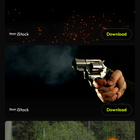
iStock
Download
iStock
Download