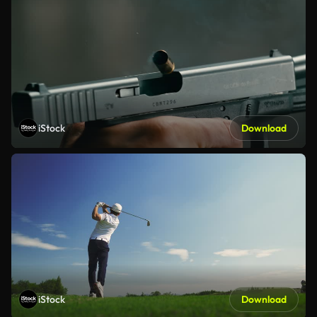
iStock
Download
iStock
Download