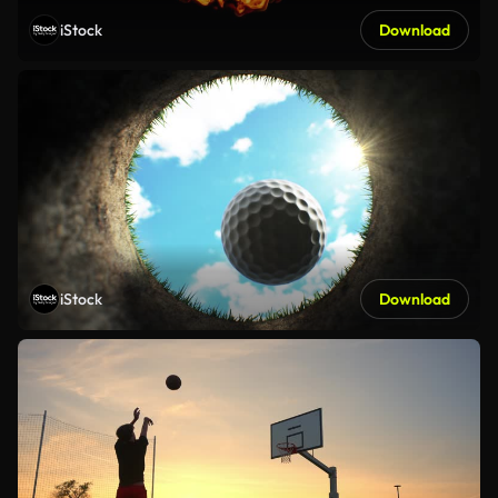
iStock
Download
iStock
Download