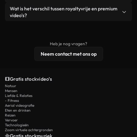
zelf niet doorverkoopt of opnieuw distribueert als
Je krijgt schoon, direct bruikbaar beeldmateriaal.
Ja. Je mag onze video's inkorten, bijsnijden of
Wat is het verschil tussen royaltyvrije en premium
een losstaand product.
remixen. Zorg er wel voor dat het eindproduct
video's?
voldoet aan onze licentievoorwaarden en niet als
Royaltyvrije video's bevatten commerciële
onbewerkt stockmateriaal wordt verspreid.
rechten, terwijl premium content exclusieve
beelden, 4K-resolutie en uitgebreidere
Heb je nog vragen?
licentiebescherming omvat.
Neem contact met ons op
Gratis stockvideo’s
Natuur
Mensen
Liefde & Relaties
- Fitness
Aerial videografie
Eten en drinken
Reizen
Vervoer
Technologieën
Zoom virtuele achtergronden
Gratis stockmuziek