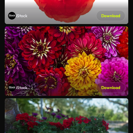
iStock
Download
iStock
Download