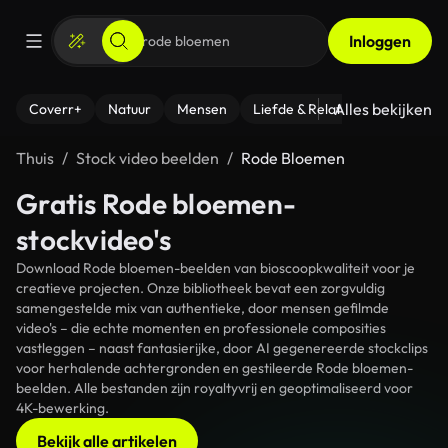
Inloggen
Alles bekijken
Coverr+
Natuur
Mensen
Liefde & Relaties
- Fitness
Thuis
Stock video beelden
Rode Bloemen
Gratis Rode bloemen-
stockvideo's
Download Rode bloemen-beelden van bioscoopkwaliteit voor je
creatieve projecten. Onze bibliotheek bevat een zorgvuldig
samengestelde mix van authentieke, door mensen gefilmde
video's – die echte momenten en professionele composities
vastleggen – naast fantasierijke, door AI gegenereerde stockclips
voor herhalende achtergronden en gestileerde Rode bloemen-
beelden. Alle bestanden zijn royaltyvrij en geoptimaliseerd voor
4K-bewerking.
Bekijk alle artikelen