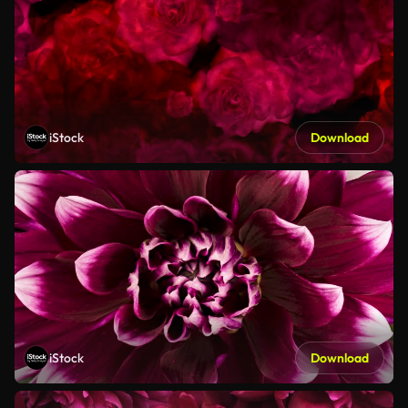
iStock
Download
iStock
Download