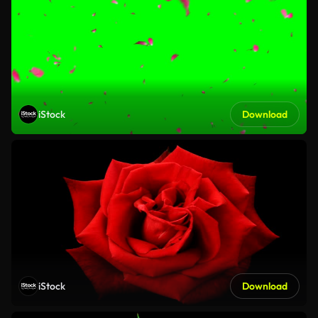
iStock
Download
iStock
Download