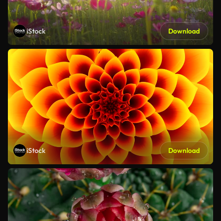
iStock
Download
iStock
Download