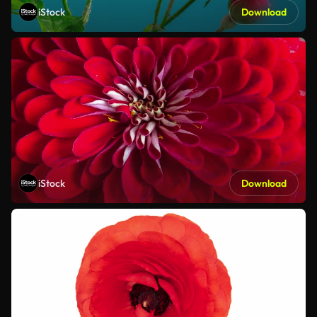
iStock
Download
iStock
Download