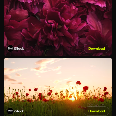
iStock
Download
iStock
Download