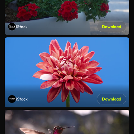
iStock
Download
iStock
Download