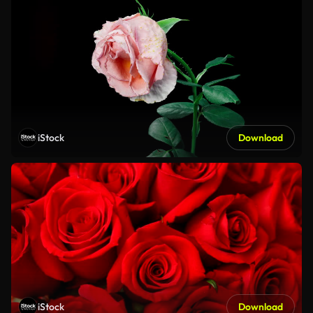
iStock
Download
iStock
Download