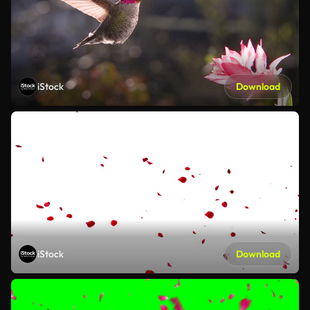
iStock
Download
iStock
Download