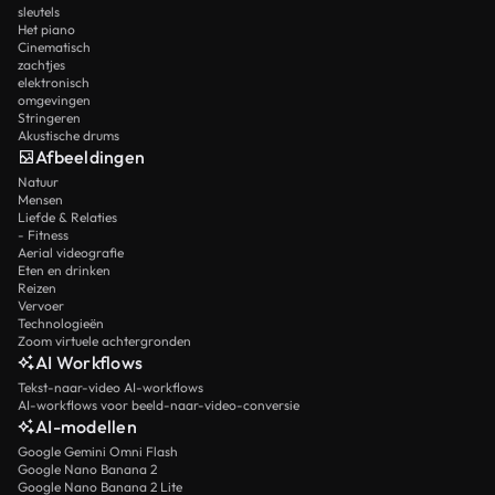
sleutels
Het piano
Cinematisch
zachtjes
elektronisch
omgevingen
Stringeren
Akustische drums
Afbeeldingen
Natuur
Mensen
Liefde & Relaties
- Fitness
Aerial videografie
Eten en drinken
Reizen
Vervoer
Technologieën
Zoom virtuele achtergronden
AI Workflows
Tekst-naar-video AI-workflows
AI-workflows voor beeld-naar-video-conversie
AI-modellen
Google Gemini Omni Flash
Google Nano Banana 2
Google Nano Banana 2 Lite