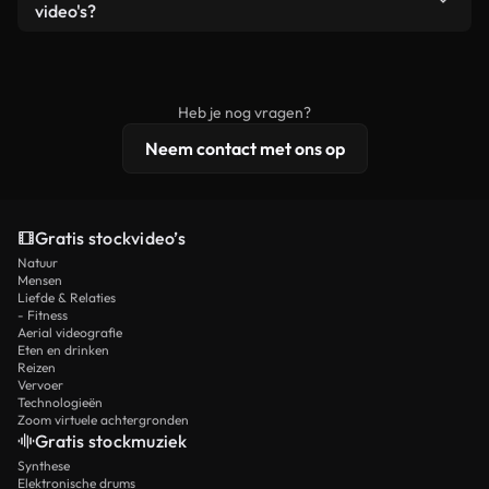
remixen. Zorg er wel voor dat het eindproduct
video's?
voldoet aan onze licentievoorwaarden en niet als
Royaltyvrije video's bevatten commerciële
onbewerkt stockmateriaal wordt verspreid.
rechten, terwijl premium content exclusieve
beelden, 4K-resolutie en uitgebreidere
Heb je nog vragen?
licentiebescherming omvat.
Neem contact met ons op
Gratis stockvideo’s
Natuur
Mensen
Liefde & Relaties
- Fitness
Aerial videografie
Eten en drinken
Reizen
Vervoer
Technologieën
Zoom virtuele achtergronden
Gratis stockmuziek
Synthese
Elektronische drums