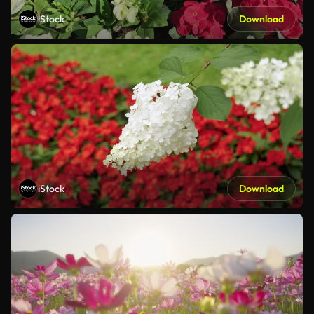
iStock
Download
iStock
Download