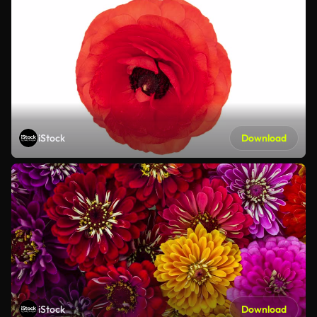
iStock
Download
iStock
Download