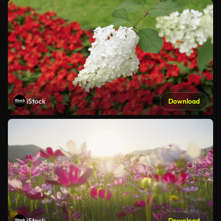
iStock
Download
iStock
Download