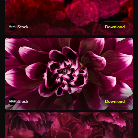
iStock
Download
iStock
Download