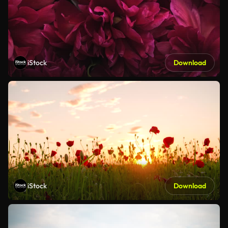
iStock
Download
iStock
Download