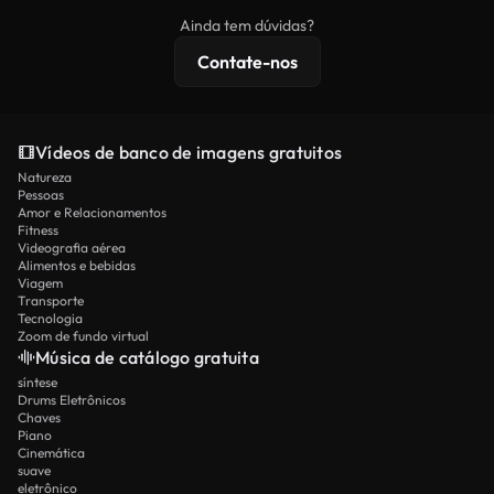
imagens exclusivas, resolução 4K e proteções de
Ainda tem dúvidas?
licenciamento estendidas.
Contate-nos
Vídeos de banco de imagens gratuitos
Natureza
Pessoas
Amor e Relacionamentos
Fitness
Videografia aérea
Alimentos e bebidas
Viagem
Transporte
Tecnologia
Zoom de fundo virtual
Música de catálogo gratuita
síntese
Drums Eletrônicos
Chaves
Piano
Cinemática
suave
eletrônico