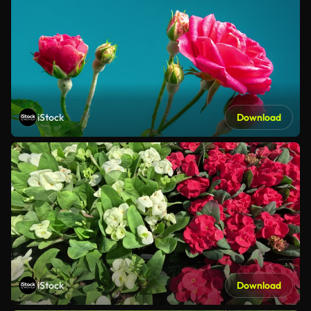
iStock
Download
iStock
Download