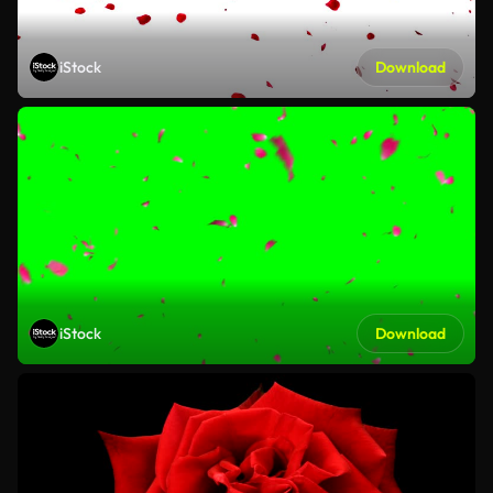
iStock
Download
iStock
Download