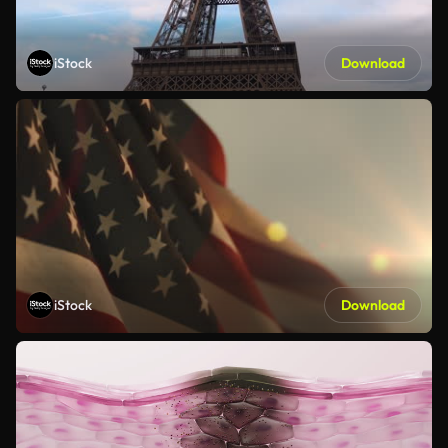
iStock
Download
iStock
Download