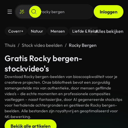
Inloggen
Alles bekijken
Coverr+
Natuur
Mensen
Liefde & Relaties
- Fitness
Thuis
Stock video beelden
Rocky Bergen
Gratis Rocky bergen-
stockvideo's
Download Rocky bergen-beelden van bioscoopkwaliteit voor je
creatieve projecten. Onze bibliotheek bevat een zorgvuldig
samengestelde mix van authentieke, door mensen gefilmde
video's – die echte momenten en professionele composities
vastleggen – naast fantasierijke, door AI gegenereerde stockclips
voor herhalende achtergronden en gestileerde Rocky bergen-
beelden. Alle bestanden zijn royaltyvrij en geoptimaliseerd voor
4K-bewerking.
Bekijk alle artikelen