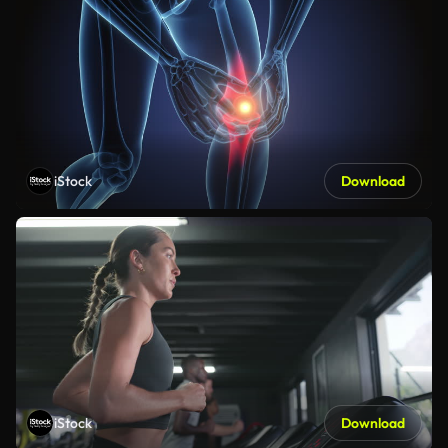
iStock
Download
iStock
Download