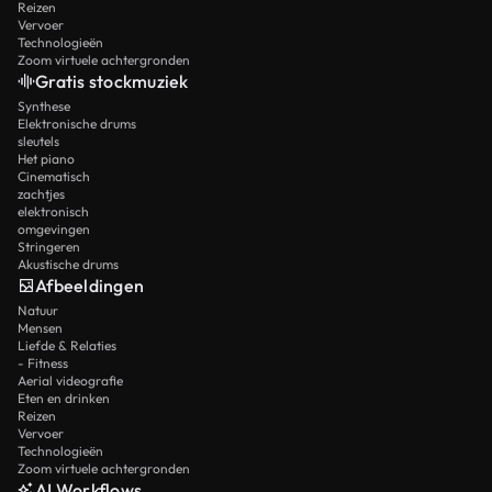
Reizen
Vervoer
Technologieën
Zoom virtuele achtergronden
Gratis stockmuziek
Synthese
Elektronische drums
sleutels
Het piano
Cinematisch
zachtjes
elektronisch
omgevingen
Stringeren
Akustische drums
Afbeeldingen
Natuur
Mensen
Liefde & Relaties
- Fitness
Aerial videografie
Eten en drinken
Reizen
Vervoer
Technologieën
Zoom virtuele achtergronden
AI Workflows