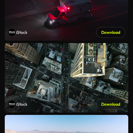
iStock
Download
iStock
Download