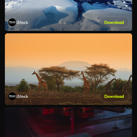
iStock
Download
iStock
Download