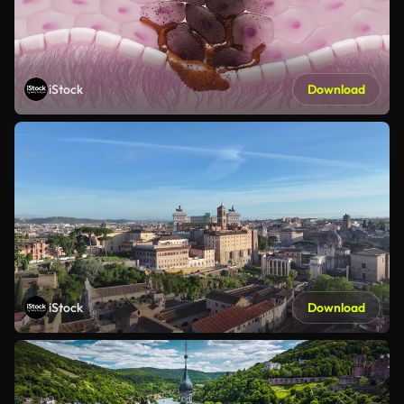
iStock
Download
iStock
Download