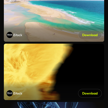
iStock
Download
iStock
Download