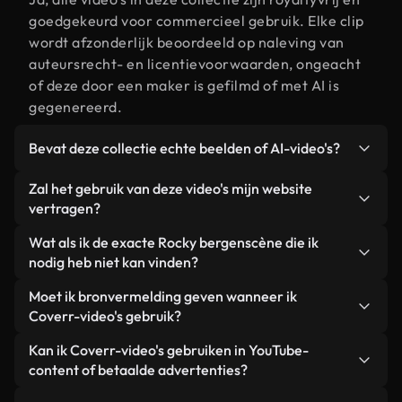
goedgekeurd voor commercieel gebruik. Elke clip
wordt afzonderlijk beoordeeld op naleving van
auteursrecht- en licentievoorwaarden, ongeacht
of deze door een maker is gefilmd of met AI is
gegenereerd.
Bevat deze collectie echte beelden of AI-video's?
Beide. Dit is een hybride bibliotheek die bestaat
Zal het gebruik van deze video's mijn website
uit echte, door mensen gefilmde beelden van
vertragen?
Rocky bergen, aangevuld met door AI
Niet als u voor onze geoptimaliseerde versies
Wat als ik de exacte Rocky bergenscène die ik
gegenereerde video's. Elke video is duidelijk
kiest. Wij bieden lichtgewicht, webklare formaten
nodig heb niet kan vinden?
gelabeld, zodat je altijd weet wat je gebruikt.
die ontworpen zijn voor gebruik op de
Met Coverr AI Studio maak je direct een video.
Moet ik bronvermelding geven wanneer ik
achtergrond. Zo blijft de kwaliteit hoog, worden de
Beschrijf de scène – bijvoorbeeld "Rocky bergen
Coverr-video's gebruik?
laadtijden geminimaliseerd en worden
bij zonsondergang" – en de Studio genereert
statistieken zoals LCP verbeterd.
Naamsvermelding is niet vereist. Alle video's in
Kan ik Coverr-video's gebruiken in YouTube-
binnen enkele seconden een gepersonaliseerde
onze stockbibliotheek zijn royaltyvrij en kunnen
content of betaalde advertenties?
video die voldoet aan onze licentievoorwaarden.
worden gebruikt zonder de maker te vermelden –
Ja. Alle stockbeelden van Coverr kunnen worden