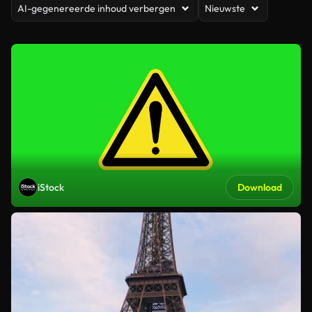
AI-gegenereerde inhoud verbergen
Nieuwste
iStock
Download