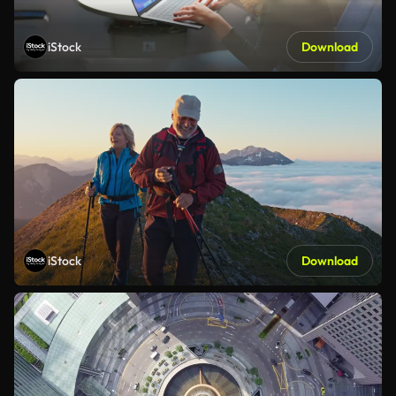
iStock
Download
iStock
Download