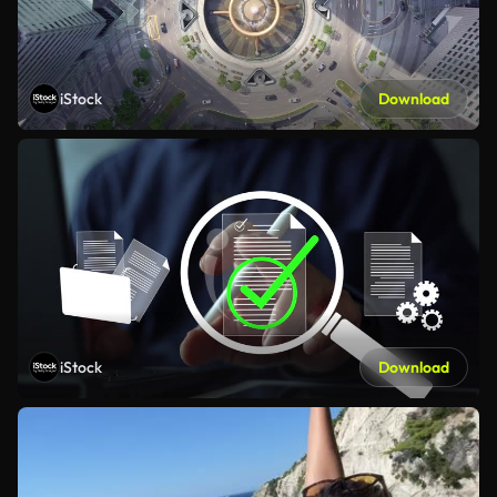
iStock
Download
iStock
Download