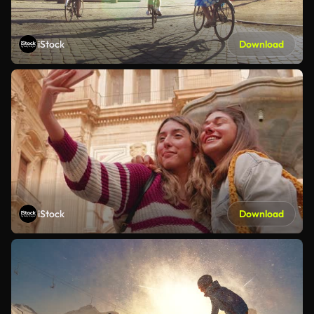
iStock
Download
iStock
Download