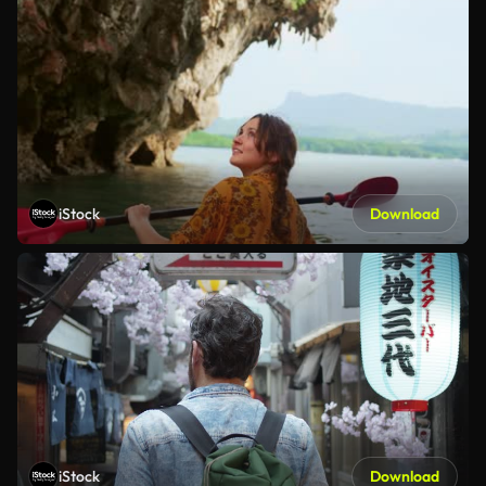
iStock
Download
iStock
Download