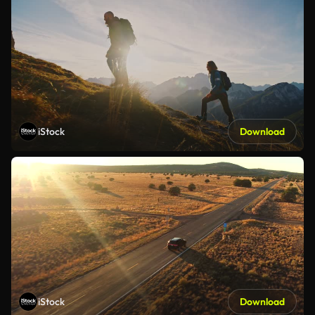
iStock
Download
iStock
Download