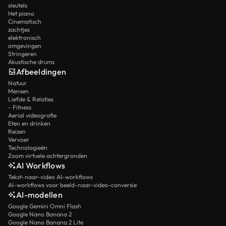
sleutels
Het piano
Cinematisch
zachtjes
elektronisch
omgevingen
Stringeren
Akustische drums
Afbeeldingen
Natuur
Mensen
Liefde & Relaties
- Fitness
Aerial videografie
Eten en drinken
Reizen
Vervoer
Technologieën
Zoom virtuele achtergronden
AI Workflows
Tekst-naar-video AI-workflows
AI-workflows voor beeld-naar-video-conversie
AI-modellen
Google Gemini Omni Flash
Google Nano Banana 2
Google Nano Banana 2 Lite