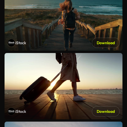
iStock
Download
iStock
Download