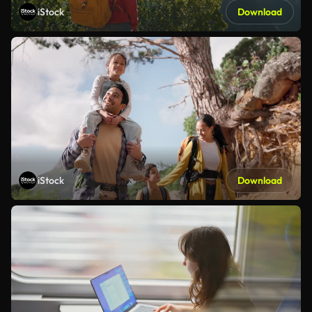
iStock
Download
iStock
Download