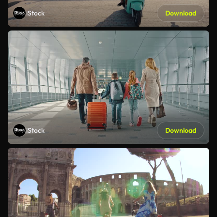
iStock
Download
iStock
Download