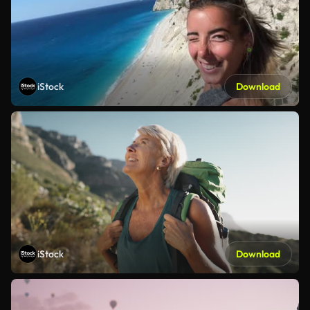
iStock
Download
iStock
Download