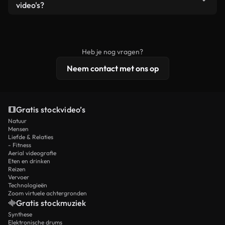
remixen. Zorg er wel voor dat het eindproduct
video's?
voldoet aan onze licentievoorwaarden en niet als
Royaltyvrije video's bevatten commerciële
onbewerkt stockmateriaal wordt verspreid.
rechten, terwijl premium content exclusieve
beelden, 4K-resolutie en uitgebreidere
Heb je nog vragen?
licentiebescherming omvat.
Neem contact met ons op
Gratis stockvideo’s
Natuur
Mensen
Liefde & Relaties
- Fitness
Aerial videografie
Eten en drinken
Reizen
Vervoer
Technologieën
Zoom virtuele achtergronden
Gratis stockmuziek
Synthese
Elektronische drums