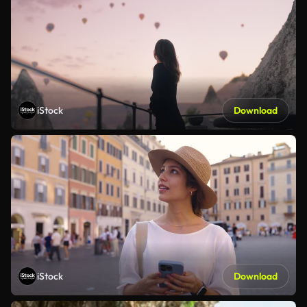
iStock
Download
iStock
Download