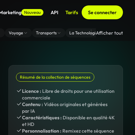
 Marketing
API
Tarifs
Se connecter
Nouveau
Afficher tout
Voyage
Transports
La Technologie
Zoom En Arri
Résumé de la collection de séquences
Licence :
Libre de droits pour une utilisation
commerciale
Contenu :
Vidéos originales et générées
par IA
Caractéristiques :
Disponible en qualité 4K
et HD
Personnalisation :
Remixez cette séquence