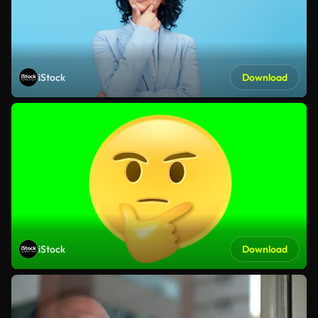
iStock
Download
iStock
Download