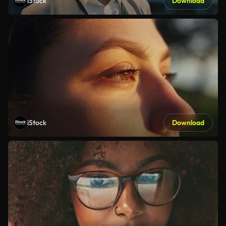
iStock
Download
iStock
Download