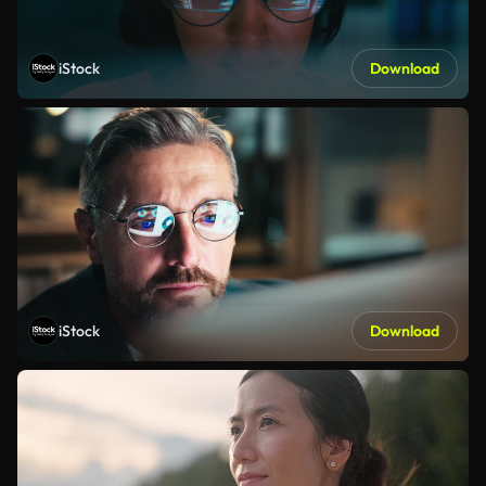
iStock
Download
iStock
Download