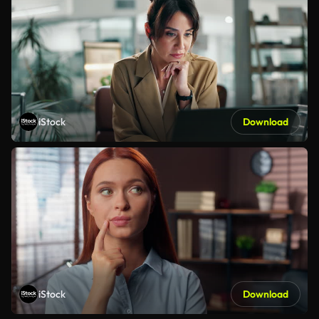
iStock
Download
iStock
Download