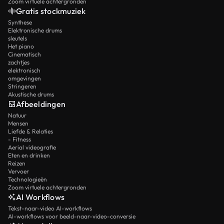
Zoom virtuele achtergronden
Gratis stockmuziek
Synthese
Elektronische drums
sleutels
Het piano
Cinematisch
zachtjes
elektronisch
omgevingen
Stringeren
Akustische drums
Afbeeldingen
Natuur
Mensen
Liefde & Relaties
- Fitness
Aerial videografie
Eten en drinken
Reizen
Vervoer
Technologieën
Zoom virtuele achtergronden
AI Workflows
Tekst-naar-video AI-workflows
AI-workflows voor beeld-naar-video-conversie