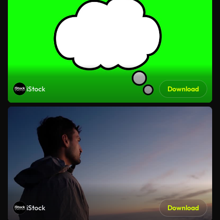
iStock
Download
iStock
Download