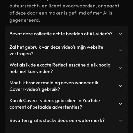
auteursrecht- en licentievoorwaarden, ongeacht
of deze door een maker is gefilmd of met AI is
gegenereerd.
Bevat deze collectie echte beelden of AI-video's?
Beide. Dit is een hybride bibliotheek die bestaat
Zal het gebruik van deze video's mijn website
uit echte, door mensen gefilmde beelden van
vertragen?
Reflecties, aangevuld met door AI gegenereerde
Niet als u voor onze geoptimaliseerde versies
Wat als ik de exacte Reflectiesscène die ik nodig
video's. Elke video is duidelijk gelabeld, zodat je
kiest. Wij bieden lichtgewicht, webklare formaten
heb niet kan vinden?
altijd weet wat je gebruikt.
die ontworpen zijn voor gebruik op de
Met Coverr AI Studio maak je direct een video.
Moet ik bronvermelding geven wanneer ik
achtergrond. Zo blijft de kwaliteit hoog, worden de
Beschrijf de scène – bijvoorbeeld "Reflecties bij
Coverr-video's gebruik?
laadtijden geminimaliseerd en worden
zonsondergang" – en de Studio genereert binnen
statistieken zoals LCP verbeterd.
Naamsvermelding is niet vereist. Alle video's in
Kan ik Coverr-video's gebruiken in YouTube-
enkele seconden een gepersonaliseerde video die
onze stockbibliotheek zijn royaltyvrij en kunnen
content of betaalde advertenties?
voldoet aan onze licentievoorwaarden.
worden gebruikt zonder de maker te vermelden –
Ja. Alle stockbeelden van Coverr kunnen worden
hoewel dit altijd op prijs wordt gesteld.
Bevatten gratis stockvideo's een watermerk?
gebruikt in YouTube-video's met advertentie-
inkomsten, promoties op sociale media en
Nee. Geen van onze gratis video's – of ze nu echt