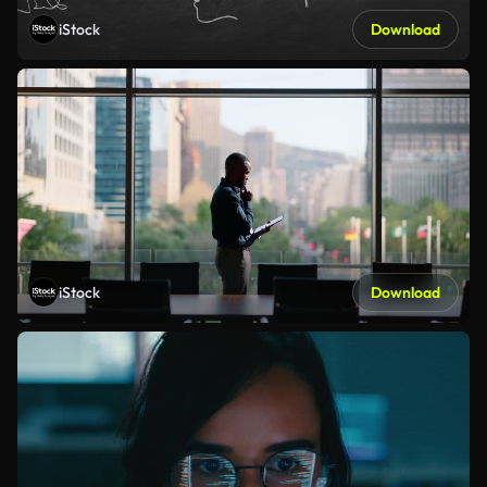
iStock
Download
iStock
Download