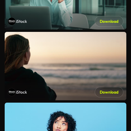
iStock
Download
iStock
Download