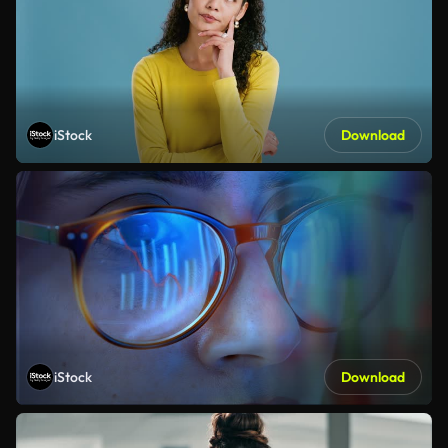
iStock
Download
iStock
Download