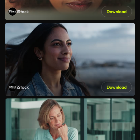
iStock
Download
iStock
Download