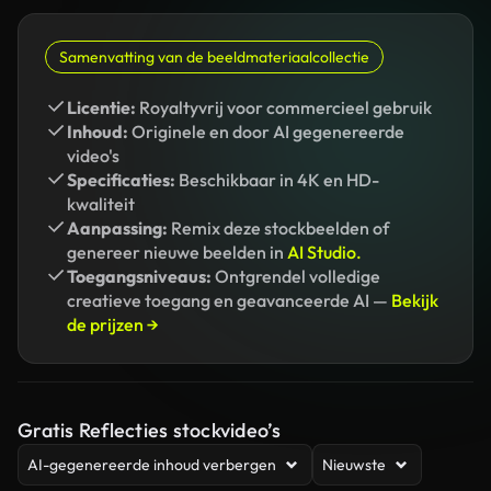
Samenvatting van de beeldmateriaalcollectie
Licentie:
Royaltyvrij voor commercieel gebruik
Inhoud:
Originele en door AI gegenereerde
video's
Specificaties:
Beschikbaar in 4K en HD-
kwaliteit
Aanpassing:
Remix deze stockbeelden of
genereer nieuwe beelden in
AI Studio.
Toegangsniveaus:
Ontgrendel volledige
creatieve toegang en geavanceerde AI —
Bekijk
de prijzen →
Gratis Reflecties stockvideo’s
AI-gegenereerde inhoud verbergen
Nieuwste