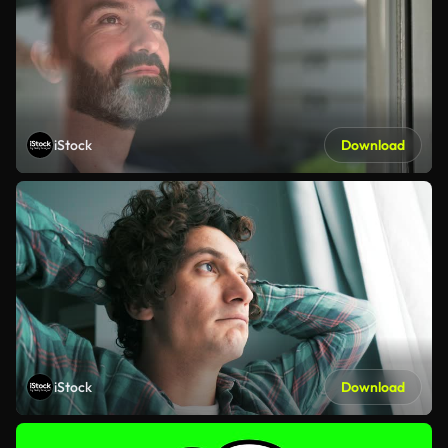
iStock
Download
iStock
Download