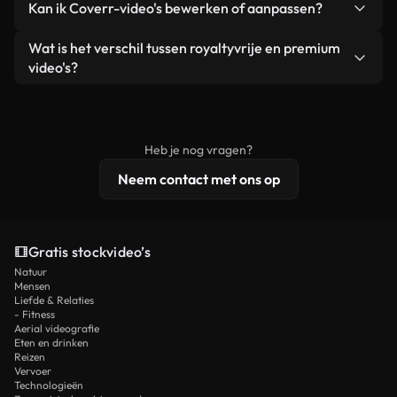
Kan ik Coverr-video's bewerken of aanpassen?
advertenties van klanten, zolang je de beelden
zijn of door AI gegenereerd – bevat watermerken.
zelf niet doorverkoopt of opnieuw distribueert als
Je krijgt schoon, direct bruikbaar beeldmateriaal.
Ja. Je mag onze video's inkorten, bijsnijden of
Wat is het verschil tussen royaltyvrije en premium
een losstaand product.
remixen. Zorg er wel voor dat het eindproduct
video's?
voldoet aan onze licentievoorwaarden en niet als
Royaltyvrije video's bevatten commerciële
onbewerkt stockmateriaal wordt verspreid.
rechten, terwijl premium content exclusieve
beelden, 4K-resolutie en uitgebreidere
Heb je nog vragen?
licentiebescherming omvat.
Neem contact met ons op
Gratis stockvideo’s
Natuur
Mensen
Liefde & Relaties
- Fitness
Aerial videografie
Eten en drinken
Reizen
Vervoer
Technologieën