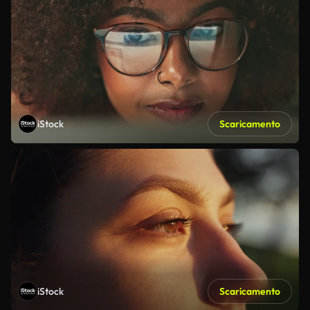
iStock
Scaricamento
iStock
Scaricamento