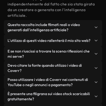
indipendentemente dal fatto che sia stata girata
da un creatore o generata con l'intelligenza
artificiale.
Questa raccolta include filmati reali o video
generati dall'intelligenza artificiale?
Entrambe. Si tratta di una libreria ibrida composta
L'utilizzo di questi video rallenterà il mio sito web?
da filmati reali, girati da persone, relativi a
riflessioni, e da video generati dall'intelligenza
Non se scegli le nostre versioni ottimizzate.
E se non riuscissi a trovare la scena riflessioni che
artificiale. Ogni video è chiaramente etichettato,
Offriamo formati leggeri e pronti per il web,
mi serve?
così saprai sempre cosa stai utilizzando.
progettati per l'utilizzo in background, che
Puoi crearne uno all'istante utilizzando Coverr AI
Devo citare la fonte quando utilizzo i video di
mantengono alta la qualità, riducono al minimo i
Studio. Ti basta descrivere la scena, ad esempio
Coverr?
tempi di caricamento e migliorano parametri
"riflessioni al tramonto", e lo Studio genererà in
come LCP.
Non è richiesto alcun riconoscimento dell'autore.
Posso utilizzare i video di Coverr nei contenuti di
pochi secondi un video personalizzato in
Tutti i video presenti nella nostra libreria sono
YouTube o negli annunci a pagamento?
conformità con i nostri standard di licenza.
esenti da diritti d'autore e possono essere utilizzati
Sì. Tutti i filmati di Coverr possono essere utilizzati
È presente una filigrana sui video stock scaricabili
senza citare il creatore, sebbene sia sempre
in video monetizzati su YouTube, promozioni sui
gratuitamente?
gradito.
social media e annunci pubblicitari per i clienti, a