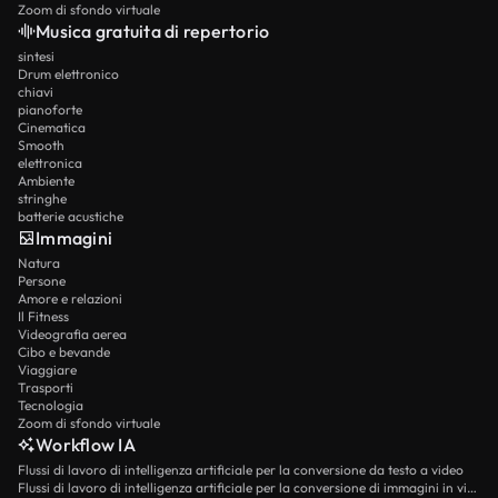
Zoom di sfondo virtuale
Musica gratuita di repertorio
sintesi
Drum elettronico
chiavi
pianoforte
Cinematica
Smooth
elettronica
Ambiente
stringhe
batterie acustiche
Immagini
Natura
Persone
Amore e relazioni
Il Fitness
Videografia aerea
Cibo e bevande
Viaggiare
Trasporti
Tecnologia
Zoom di sfondo virtuale
Workflow IA
Flussi di lavoro di intelligenza artificiale per la conversione da testo a video
Flussi di lavoro di intelligenza artificiale per la conversione di immagini in video