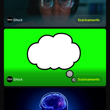
iStock
Scaricamento
iStock
Scaricamento