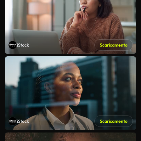
iStock
Scaricamento
iStock
Scaricamento