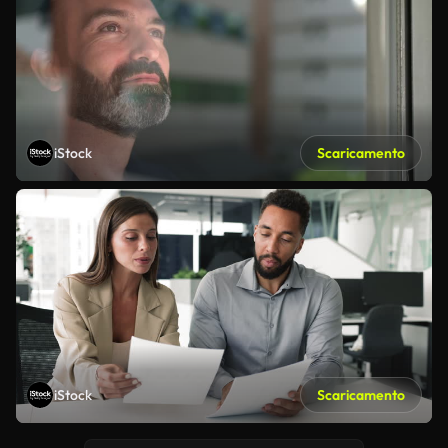
iStock
Scaricamento
iStock
Scaricamento