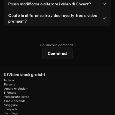
No. Nessuno dei nostri video gratuiti, siano essi
condizione che non si rivendano o ridistribuiscano
Posso modificare o alterare i video di Coverr?
reali o generati dall'intelligenza artificiale, include
i filmati stessi come prodotto a sé stante.
filigrane. Avrai a disposizione filmati puliti e pronti
Sì. Siete liberi di tagliare, ritagliare o remixare i
Qual è la differenza tra video royalty-free e video
all'uso.
nostri video. Assicuratevi solo che il prodotto
premium?
finale rispetti la nostra licenza e non venga
I video royalty-free includono i diritti commerciali,
ridistribuito come contenuto stock non riprodotto.
mentre i contenuti premium includono filmati
esclusivi, risoluzione 4K e protezioni di licenza
Hai ancora domande?
estese.
Contattaci
Video stock gratuiti
Natura
Persone
Amore e relazioni
Il Fitness
Videografia aerea
Cibo e bevande
Viaggiare
Trasporti
Tecnologia