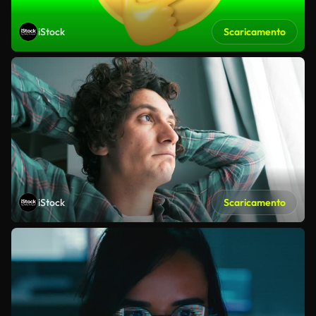
iStock
Scaricamento
iStock
Scaricamento