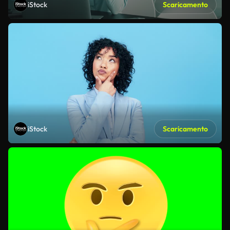
iStock
Scaricamento
iStock
Scaricamento