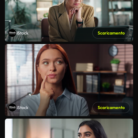
iStock
Scaricamento
iStock
Scaricamento