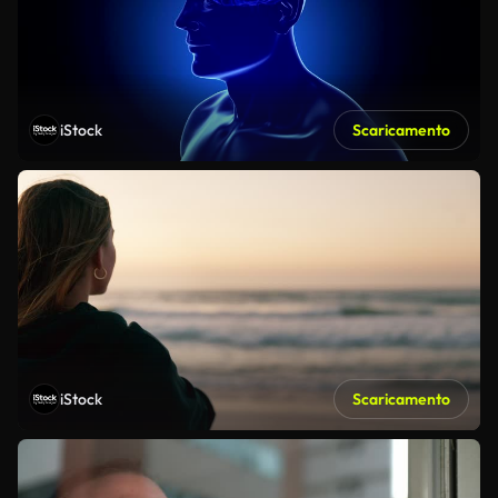
iStock
Scaricamento
iStock
Scaricamento