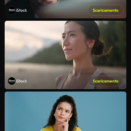
iStock
Scaricamento
iStock
Scaricamento