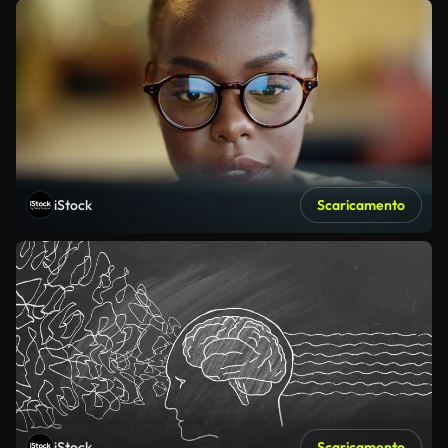
iStock
Scaricamento
iStock
Scaricamento