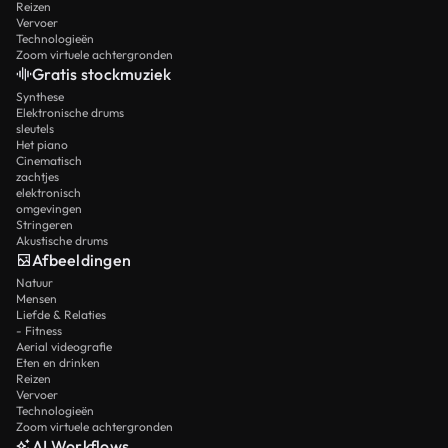
Reizen
Vervoer
Technologieën
Zoom virtuele achtergronden
Gratis stockmuziek
Synthese
Elektronische drums
sleutels
Het piano
Cinematisch
zachtjes
elektronisch
omgevingen
Stringeren
Akustische drums
Afbeeldingen
Natuur
Mensen
Liefde & Relaties
- Fitness
Aerial videografie
Eten en drinken
Reizen
Vervoer
Technologieën
Zoom virtuele achtergronden
AI Workflows