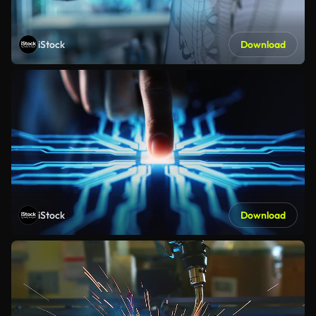
iStock
Download
iStock
Download