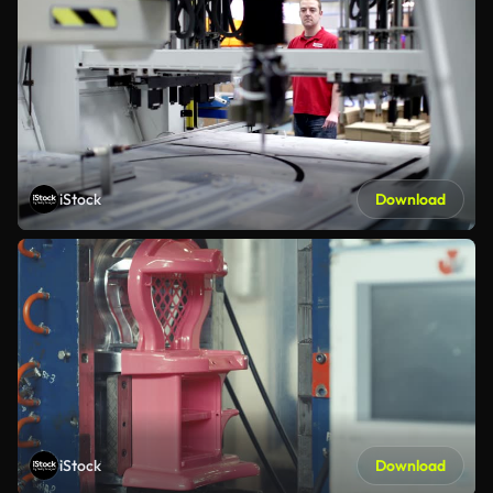
iStock
Download
iStock
Download