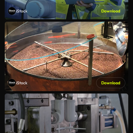
iStock
Download
iStock
Download