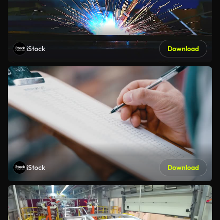
iStock
Download
iStock
Download