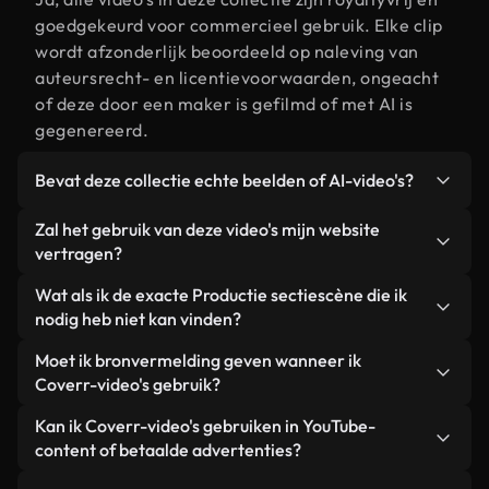
goedgekeurd voor commercieel gebruik. Elke clip
wordt afzonderlijk beoordeeld op naleving van
auteursrecht- en licentievoorwaarden, ongeacht
of deze door een maker is gefilmd of met AI is
gegenereerd.
Bevat deze collectie echte beelden of AI-video's?
Beide. Dit is een hybride bibliotheek die bestaat
Zal het gebruik van deze video's mijn website
uit echte, door mensen gefilmde beelden van
vertragen?
Productie sectie, aangevuld met door AI
Niet als u voor onze geoptimaliseerde versies
Wat als ik de exacte Productie sectiescène die ik
gegenereerde video's. Elke video is duidelijk
kiest. Wij bieden lichtgewicht, webklare formaten
nodig heb niet kan vinden?
gelabeld, zodat je altijd weet wat je gebruikt.
die ontworpen zijn voor gebruik op de
Met Coverr AI Studio maak je direct een video.
Moet ik bronvermelding geven wanneer ik
achtergrond. Zo blijft de kwaliteit hoog, worden de
Beschrijf de scène – bijvoorbeeld "Productie
Coverr-video's gebruik?
laadtijden geminimaliseerd en worden
sectie bij zonsondergang" – en de Studio
statistieken zoals LCP verbeterd.
Naamsvermelding is niet vereist. Alle video's in
Kan ik Coverr-video's gebruiken in YouTube-
genereert binnen enkele seconden een
onze stockbibliotheek zijn royaltyvrij en kunnen
content of betaalde advertenties?
gepersonaliseerde video die voldoet aan onze
worden gebruikt zonder de maker te vermelden –
licentievoorwaarden.
Ja. Alle stockbeelden van Coverr kunnen worden