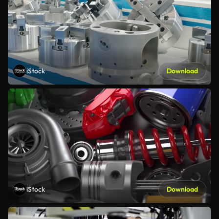
iStock
Download
iStock
Download