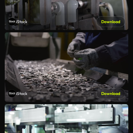
iStock
Download
iStock
Download