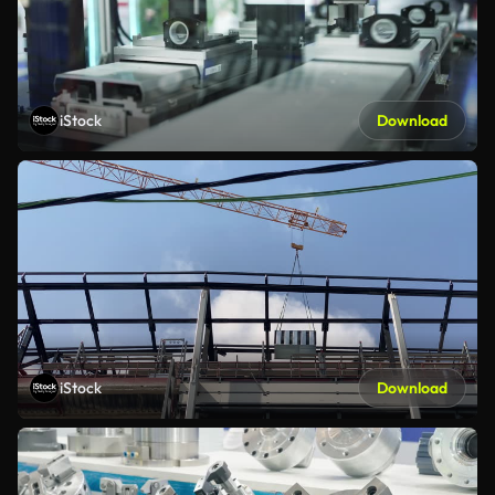
iStock
Download
iStock
Download