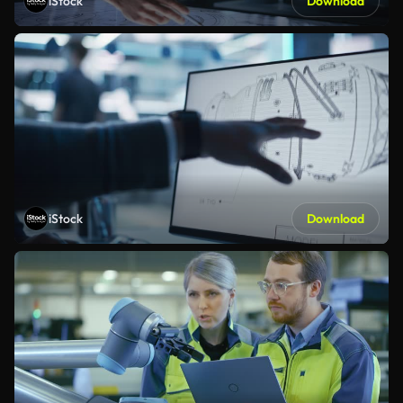
iStock
Download
iStock
Download