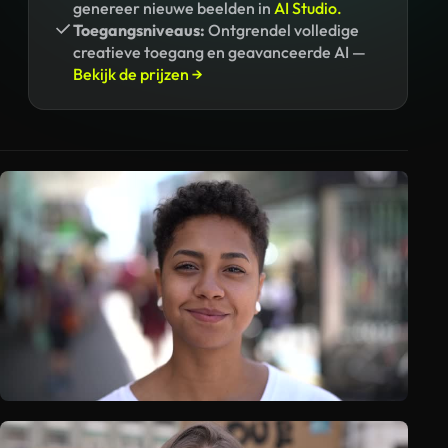
genereer nieuwe beelden in
AI Studio.
Toegangsniveaus:
Ontgrendel volledige
creatieve toegang en geavanceerde AI —
Bekijk de prijzen →