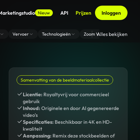
Marketingstudio
API
Prijzen
Inloggen
Nieuw
Alles bekijken
Vervoer
Technologieën
Zoom Virtuele Achtergrond
Samenvatting van de beeldmateriaalcollectie
Licentie:
Royaltyvrij voor commercieel
gebruik
Inhoud:
Originele en door AI gegenereerde
video's
Specificaties:
Beschikbaar in 4K en HD-
kwaliteit
Aanpassing:
Remix deze stockbeelden of