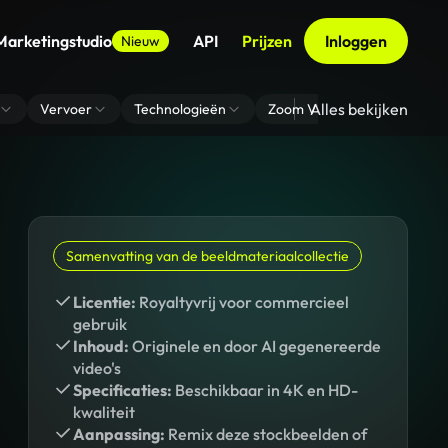
Marketingstudio
API
Prijzen
Inloggen
Nieuw
Alles bekijken
Vervoer
Technologieën
Zoom Virtuele Achtergrond
Samenvatting van de beeldmateriaalcollectie
Licentie:
Royaltyvrij voor commercieel
gebruik
Inhoud:
Originele en door AI gegenereerde
video's
Specificaties:
Beschikbaar in 4K en HD-
kwaliteit
Aanpassing:
Remix deze stockbeelden of