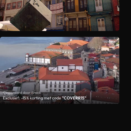
Gesponsord door iStock
Exclusief: -15% korting met code
"COVERR15"