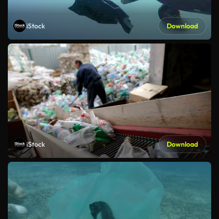
iStock
Download
iStock
Download