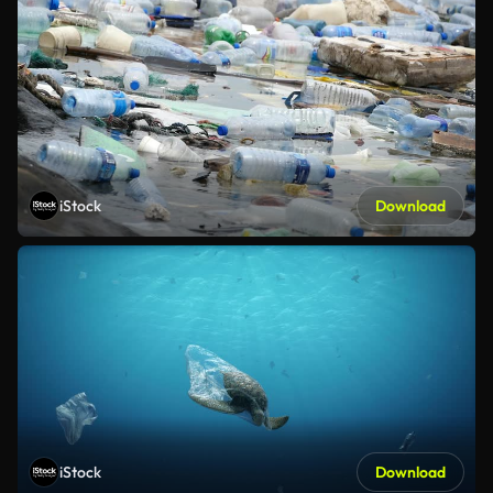
iStock
Download
iStock
Download