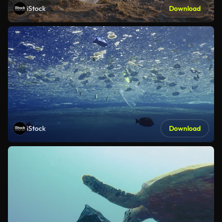
iStock
Download
iStock
Download