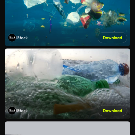
iStock
Download
iStock
Download