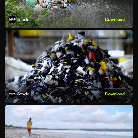
iStock
Download
iStock
Download