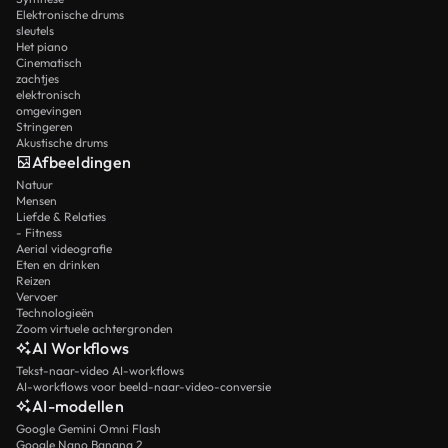
Elektronische drums
sleutels
Het piano
Cinematisch
zachtjes
elektronisch
omgevingen
Stringeren
Akustische drums
Afbeeldingen
Natuur
Mensen
Liefde & Relaties
- Fitness
Aerial videografie
Eten en drinken
Reizen
Vervoer
Technologieën
Zoom virtuele achtergronden
AI Workflows
Tekst-naar-video AI-workflows
AI-workflows voor beeld-naar-video-conversie
AI-modellen
Google Gemini Omni Flash
Google Nano Banana 2