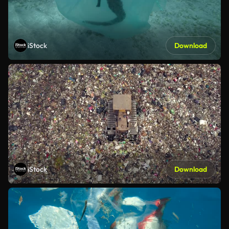
iStock
Download
iStock
Download