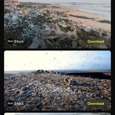
iStock
Download
iStock
Download