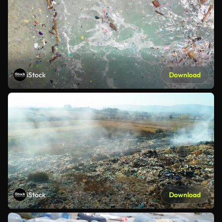
iStock
Download
iStock
Download