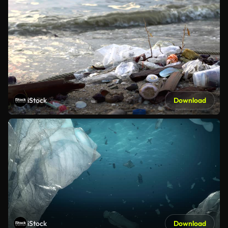
iStock
Download
iStock
Download