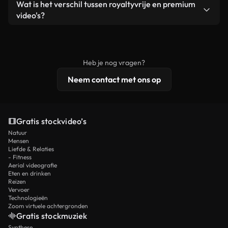
Ja. Je mag onze video's inkorten, bijsnijden of
Wat is het verschil tussen royaltyvrije en premium
een losstaand product.
remixen. Zorg er wel voor dat het eindproduct
video's?
voldoet aan onze licentievoorwaarden en niet als
Royaltyvrije video's bevatten commerciële
onbewerkt stockmateriaal wordt verspreid.
rechten, terwijl premium content exclusieve
beelden, 4K-resolutie en uitgebreidere
Heb je nog vragen?
licentiebescherming omvat.
Neem contact met ons op
Gratis stockvideo’s
Natuur
Mensen
Liefde & Relaties
- Fitness
Aerial videografie
Eten en drinken
Reizen
Vervoer
Technologieën
Zoom virtuele achtergronden
Gratis stockmuziek
Synthese