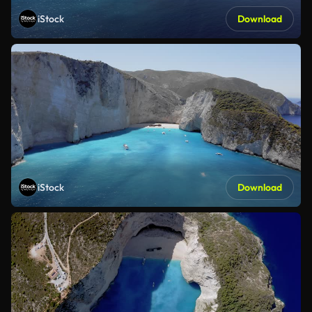
iStock
Download
iStock
Download