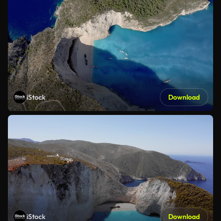
iStock
Download
iStock
Download