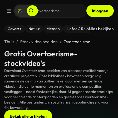
Inloggen
Alles bekijken
Coverr+
Natuur
Mensen
Liefde & Relaties
- Fitness
Thuis
Stock video beelden
Overtoerisme
Gratis Overtoerisme-
stockvideo's
Download Overtoerisme-beelden van bioscoopkwaliteit voor je
creatieve projecten. Onze bibliotheek bevat een zorgvuldig
samengestelde mix van authentieke, door mensen gefilmde
video's – die echte momenten en professionele composities
vastleggen – naast fantasierijke, door AI gegenereerde stockclips
voor herhalende achtergronden en gestileerde Overtoerisme-
beelden. Alle bestanden zijn royaltyvrij en geoptimaliseerd voor
4K-bewerking.
Bekijk alle artikelen