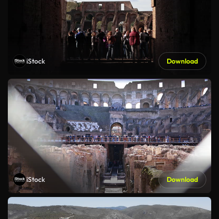
iStock
Download
iStock
Download