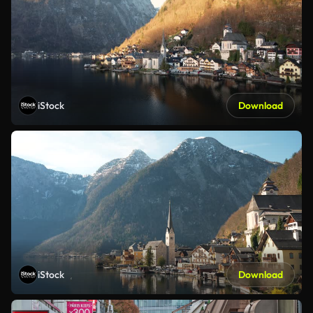
iStock
Download
iStock
Download