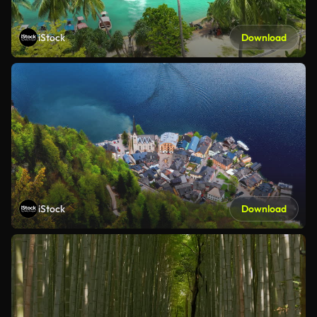
iStock
Download
iStock
Download