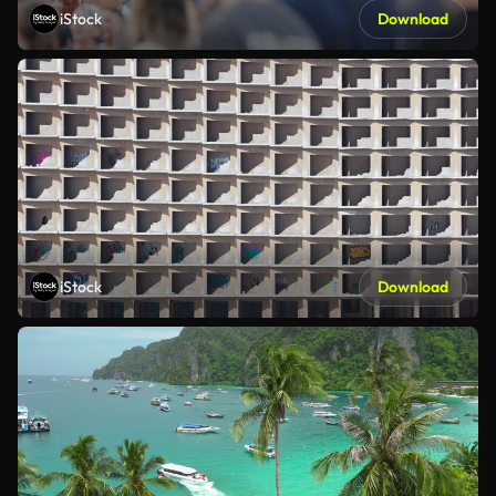
iStock
Download
iStock
Download