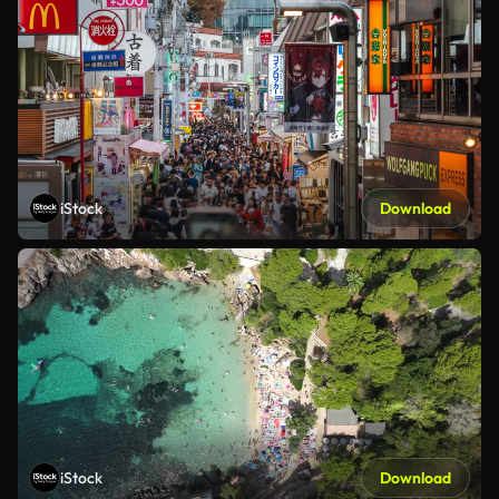
iStock
Download
iStock
Download