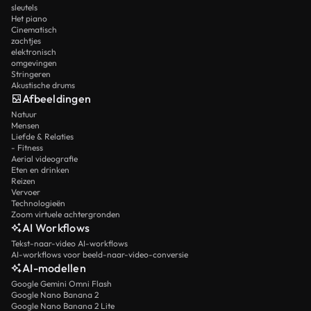
sleutels
Het piano
Cinematisch
zachtjes
elektronisch
omgevingen
Stringeren
Akustische drums
Afbeeldingen
Natuur
Mensen
Liefde & Relaties
- Fitness
Aerial videografie
Eten en drinken
Reizen
Vervoer
Technologieën
Zoom virtuele achtergronden
AI Workflows
Tekst-naar-video AI-workflows
AI-workflows voor beeld-naar-video-conversie
AI-modellen
Google Gemini Omni Flash
Google Nano Banana 2
Google Nano Banana 2 Lite