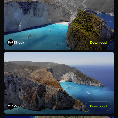
iStock
Download
iStock
Download