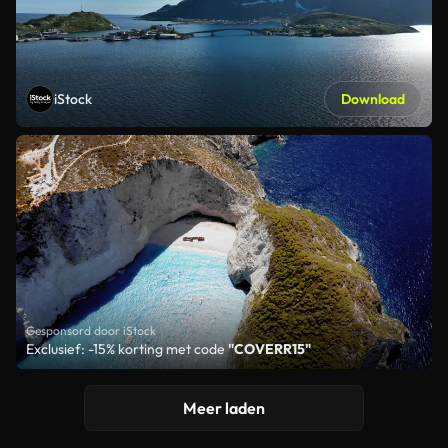
iStock
Download
Gesponsord door iStock
Exclusief: -15% korting met code
"COVERR15"
Meer laden