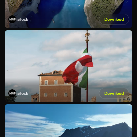
iStock
Download
iStock
Download