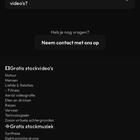
remixen. Zorg er wel voor dat het eindproduct
video's?
voldoet aan onze licentievoorwaarden en niet als
Royaltyvrije video's bevatten commerciële
onbewerkt stockmateriaal wordt verspreid.
rechten, terwijl premium content exclusieve
beelden, 4K-resolutie en uitgebreidere
Heb je nog vragen?
licentiebescherming omvat.
Neem contact met ons op
Gratis stockvideo’s
Natuur
Mensen
Liefde & Relaties
- Fitness
Aerial videografie
Eten en drinken
Reizen
Vervoer
Technologieën
Zoom virtuele achtergronden
Gratis stockmuziek
Synthese
Elektronische drums