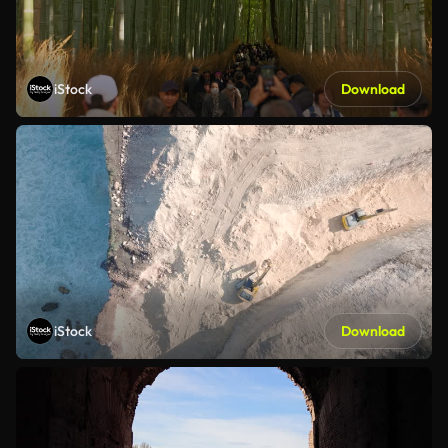
iStock
Download
iStock
Download