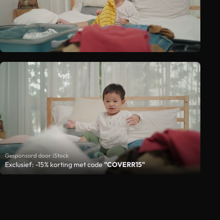
Gesponsord door iStock
Exclusief: -15% korting met code
"COVERR15"