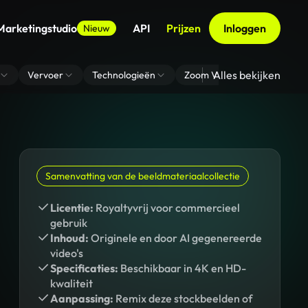
Marketingstudio
API
Prijzen
Inloggen
Nieuw
Alles bekijken
Vervoer
Technologieën
Zoom Virtuele Achtergrond
Samenvatting van de beeldmateriaalcollectie
Licentie:
Royaltyvrij voor commercieel
gebruik
Inhoud:
Originele en door AI gegenereerde
video's
Specificaties:
Beschikbaar in 4K en HD-
kwaliteit
Aanpassing:
Remix deze stockbeelden of