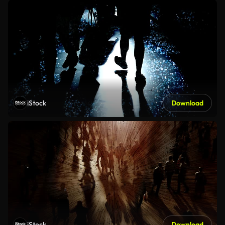
iStock
Download
iStock
Download