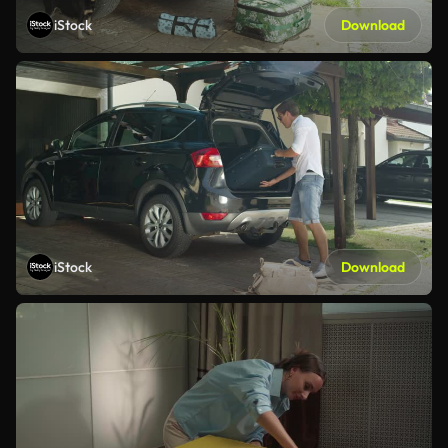
iStock
Download
iStock
Download