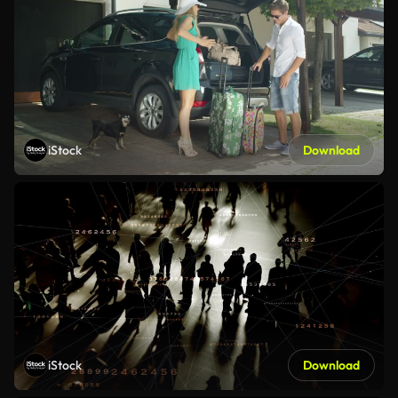
iStock
Download
iStock
Download