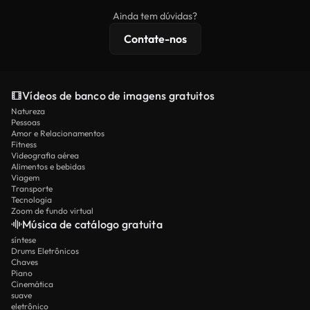
imagens exclusivas, resolução 4K e proteções de
Ainda tem dúvidas?
licenciamento estendidas.
Contate-nos
Vídeos de banco de imagens gratuitos
Natureza
Pessoas
Amor e Relacionamentos
Fitness
Videografia aérea
Alimentos e bebidas
Viagem
Transporte
Tecnologia
Zoom de fundo virtual
Música de catálogo gratuita
síntese
Drums Eletrônicos
Chaves
Piano
Cinemática
suave
eletrônico