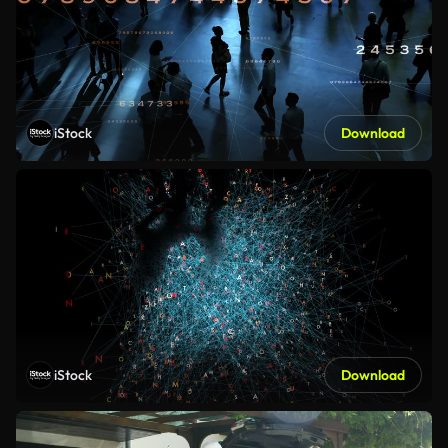
iStock
Download
iStock
Download