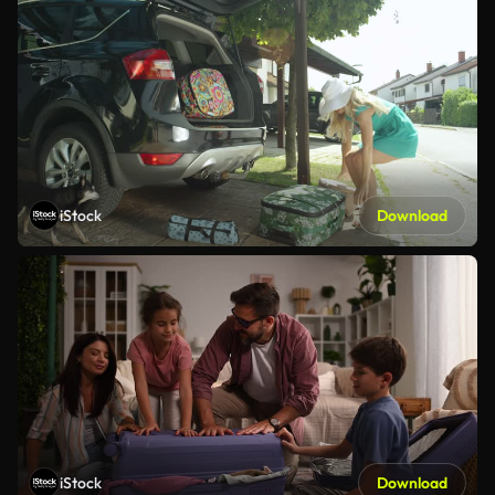
iStock
Download
iStock
Download