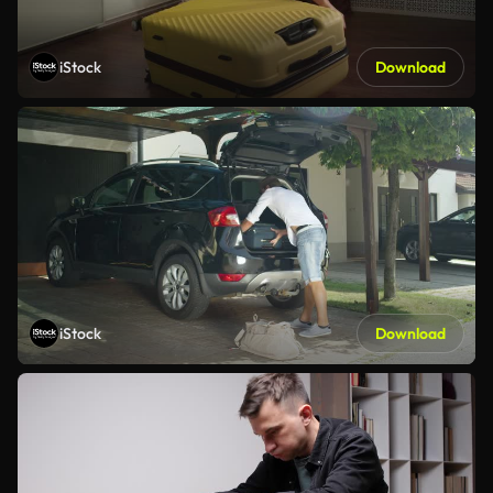
iStock
Download
iStock
Download