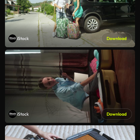
iStock
Download
iStock
Download