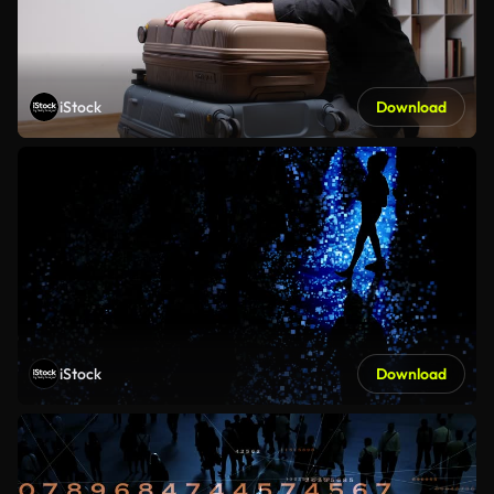
iStock
Download
iStock
Download