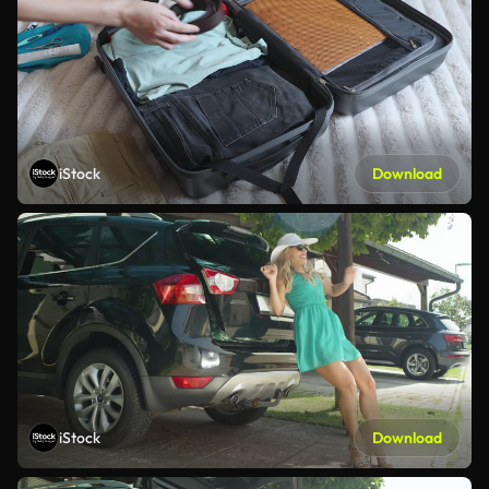
iStock
Download
iStock
Download