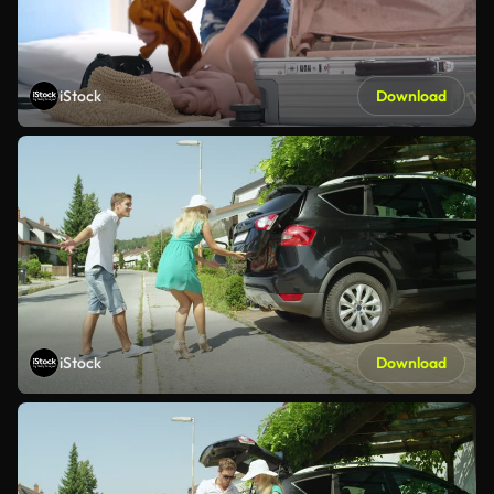
iStock
Download
iStock
Download