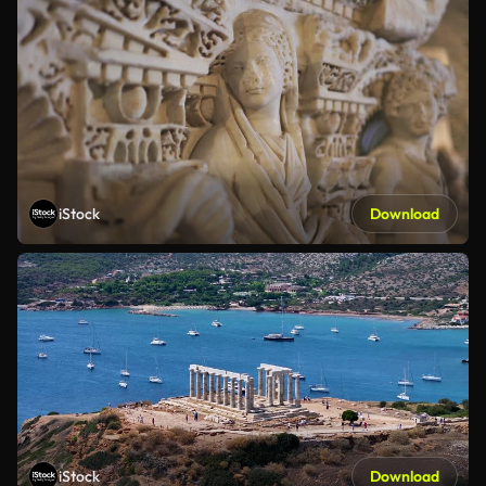
iStock
Download
iStock
Download