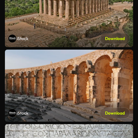
iStock
Download
iStock
Download