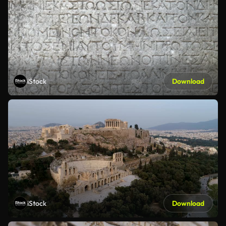
iStock
Download
iStock
Download