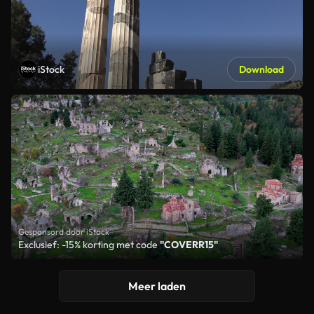
iStock
Download
Gesponsord door iStock
Exclusief: -15% korting met code
"COVERR15"
Meer laden