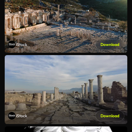
iStock
Download
iStock
Download