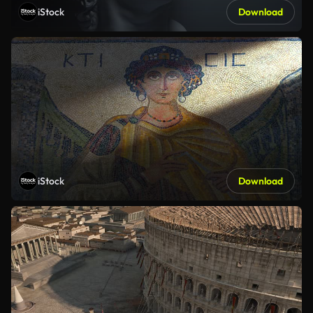
iStock
Download
iStock
Download