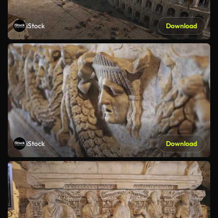
iStock
Download
iStock
Download