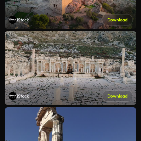
iStock
Download
iStock
Download