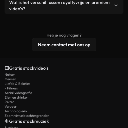
Ja. Je mag onze video's inkorten, bijsnijden of
Wat is het verschil tussen royaltyvrije en premium
een losstaand product.
remixen. Zorg er wel voor dat het eindproduct
video's?
voldoet aan onze licentievoorwaarden en niet als
Royaltyvrije video's bevatten commerciële
onbewerkt stockmateriaal wordt verspreid.
rechten, terwijl premium content exclusieve
beelden, 4K-resolutie en uitgebreidere
Heb je nog vragen?
licentiebescherming omvat.
Neem contact met ons op
Gratis stockvideo’s
Natuur
Mensen
Liefde & Relaties
- Fitness
Aerial videografie
Eten en drinken
Reizen
Vervoer
Technologieën
Zoom virtuele achtergronden
Gratis stockmuziek
Synthese