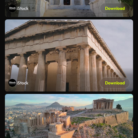
iStock
Download
iStock
Download