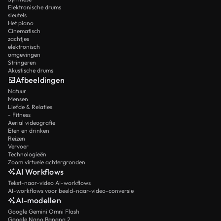
Elektronische drums
sleutels
Het piano
Cinematisch
zachtjes
elektronisch
omgevingen
Stringeren
Akustische drums
Afbeeldingen
Natuur
Mensen
Liefde & Relaties
- Fitness
Aerial videografie
Eten en drinken
Reizen
Vervoer
Technologieën
Zoom virtuele achtergronden
AI Workflows
Tekst-naar-video AI-workflows
AI-workflows voor beeld-naar-video-conversie
AI-modellen
Google Gemini Omni Flash
Google Nano Banana 2