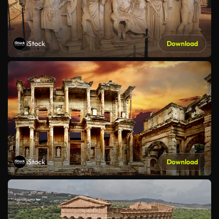
iStock
Download
iStock
Download