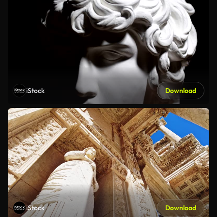
iStock
Download
iStock
Download