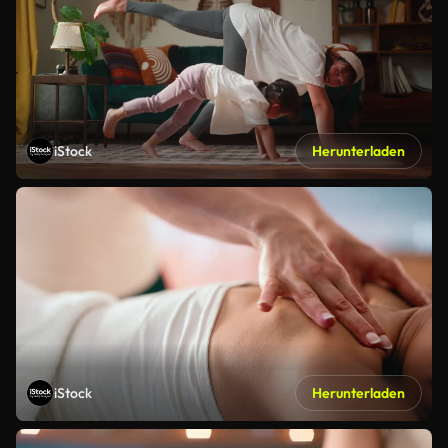
iStock
Herunterladen
iStock
Herunterladen