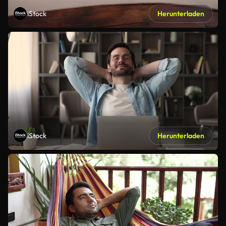
iStock
Herunterladen
iStock
Herunterladen