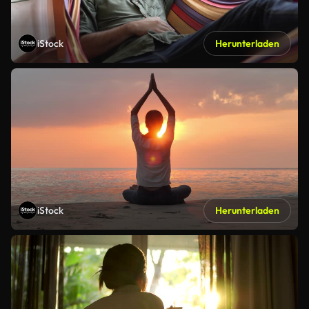
iStock
Herunterladen
iStock
Herunterladen