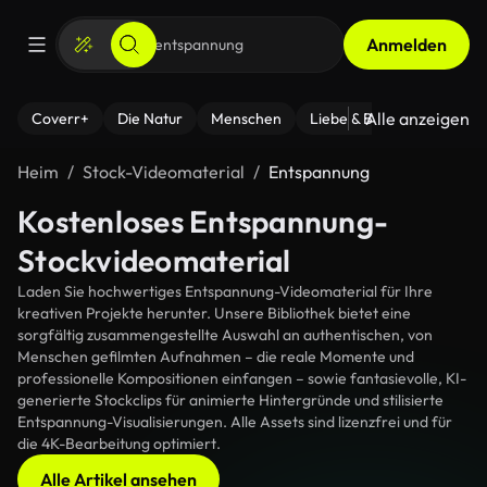
Anmelden
Alle anzeigen
Coverr+
Die Natur
Menschen
Liebe & Beziehungen
F
Heim
Stock-Videomaterial
Entspannung
Kostenloses Entspannung-
Stockvideomaterial
Laden Sie hochwertiges Entspannung-Videomaterial für Ihre
kreativen Projekte herunter. Unsere Bibliothek bietet eine
sorgfältig zusammengestellte Auswahl an authentischen, von
Menschen gefilmten Aufnahmen – die reale Momente und
professionelle Kompositionen einfangen – sowie fantasievolle, KI-
generierte Stockclips für animierte Hintergründe und stilisierte
Entspannung-Visualisierungen. Alle Assets sind lizenzfrei und für
die 4K-Bearbeitung optimiert.
Alle Artikel ansehen