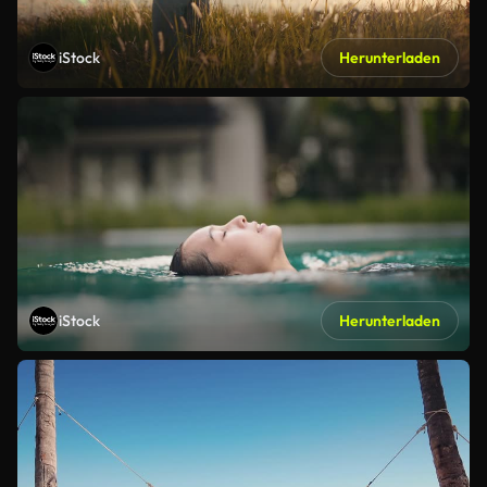
iStock
Herunterladen
iStock
Herunterladen