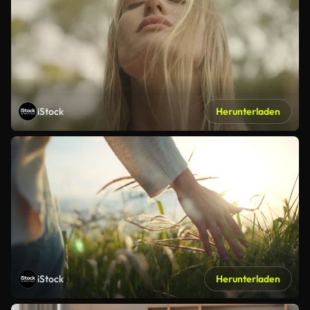
iStock
Herunterladen
iStock
Herunterladen