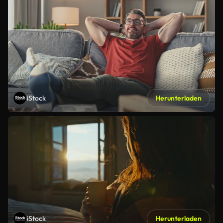
iStock
Herunterladen
iStock
Herunterladen