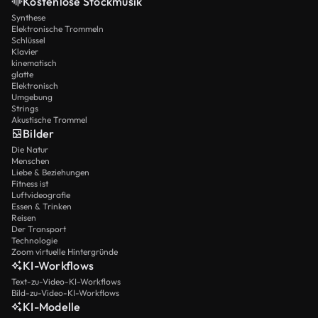
Kostenlose Stockmusik
Synthese
Elektronische Trommeln
Schlüssel
Klavier
kinematisch
glatte
Elektronisch
Umgebung
Strings
Akustische Trommel
Bilder
Die Natur
Menschen
Liebe & Beziehungen
Fitness ist
Luftvideografie
Essen & Trinken
Reisen
Der Transport
Technologie
Zoom virtuelle Hintergründe
KI-Workflows
Text-zu-Video-KI-Workflows
Bild-zu-Video-KI-Workflows
KI-Modelle