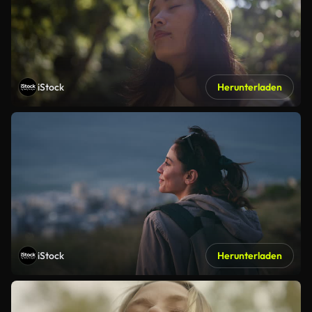
iStock
Herunterladen
iStock
Herunterladen