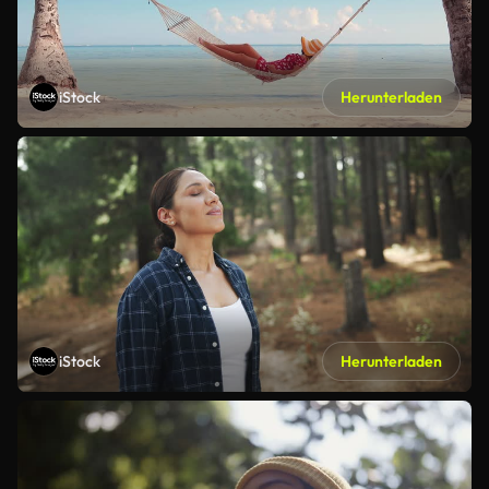
iStock
Herunterladen
iStock
Herunterladen