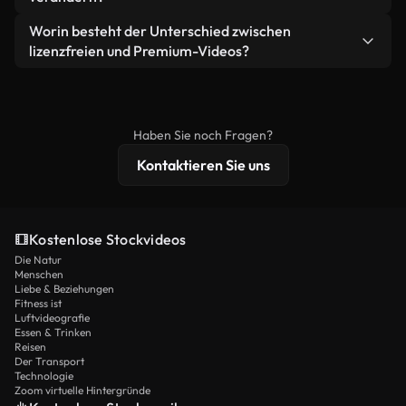
eigenständiges Produkt weiterverkaufen oder
Sie erhalten sauberes, sofort einsatzbereites
weiterverbreiten.
Ja. Sie dürfen unsere Videos gerne kürzen,
Worin besteht der Unterschied zwischen
Videomaterial.
bearbeiten oder neu zusammenstellen. Achten Sie
lizenzfreien und Premium-Videos?
nur darauf, dass das Endprodukt unserer Lizenz
Lizenzfreie Videos beinhalten kommerzielle
entspricht und nicht als ungeschnittenes
Nutzungsrechte, während Premium-Inhalte
Stockmaterial weiterverbreitet wird.
exklusives Filmmaterial, 4K-Auflösung und
Haben Sie noch Fragen?
erweiterten Lizenzschutz bieten.
Kontaktieren Sie uns
Kostenlose Stockvideos
Die Natur
Menschen
Liebe & Beziehungen
Fitness ist
Luftvideografie
Essen & Trinken
Reisen
Der Transport
Technologie
Zoom virtuelle Hintergründe