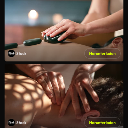
iStock
Herunterladen
iStock
Herunterladen